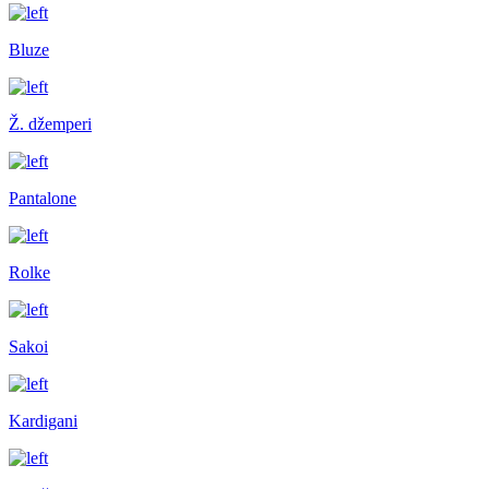
Bluze
Ž. džemperi
Pantalone
Rolke
Sakoi
Kardigani