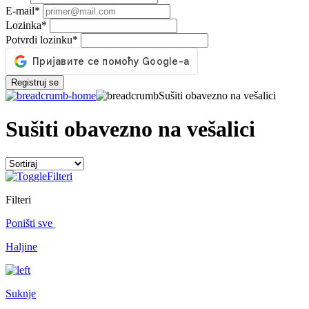
E-mail
*
Lozinka
*
Potvrdi lozinku
*
Registruj se
Sušiti obavezno na vešalici
Sušiti obavezno na vešalici
Filteri
Filteri
Poništi sve
Haljine
Suknje