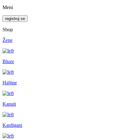
Meni
registruj se
Shop
Žene
Bluze
Haljine
Kaputi
Kardigani