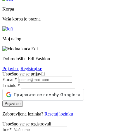
Korpa
Vaša korpa je prazna
Moj nalog
Dobrodošli u Edi Fashion
Prijavi se
Registruj se
Uspešno ste se prijavili
E-mail
*
Lozinka
*
Prijavi se
Zaboravljena lozinka?
Resetuj lozinku
Uspešno ste se registrovali
Ime
*