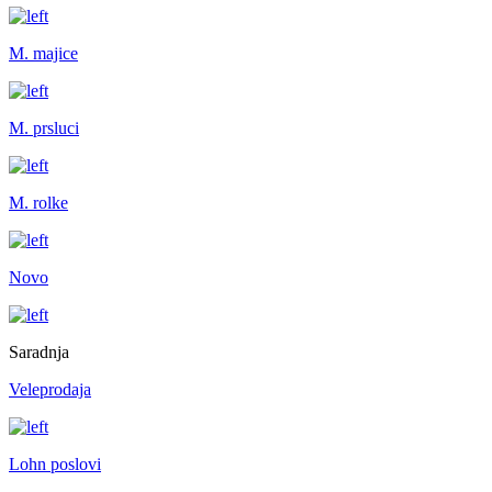
M. majice
M. prsluci
M. rolke
Novo
Saradnja
Veleprodaja
Lohn poslovi