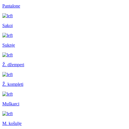
Pantalone
Sakoi
Suknje
Ž. džemperi
Ž. kompleti
Muškarci
M. košulje