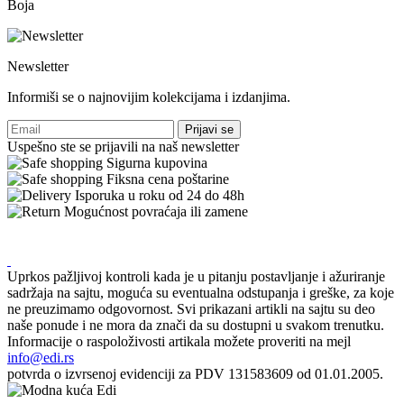
Boja
Newsletter
Informiši se o najnovijim kolekcijama i izdanjima.
Prijavi se
Uspešno ste se prijavili na naš newsletter
Sigurna kupovina
Fiksna cena poštarine
Isporuka u roku od 24 do 48h
Mogućnost povraćaja ili zamene
Uprkos pažljivoj kontroli kada je u pitanju postavljanje i ažuriranje
sadržaja na sajtu, moguća su eventualna odstupanja i greške, za koje
ne preuzimamo odgovornost. Svi prikazani artikli na sajtu su deo
naše ponude i ne mora da znači da su dostupni u svakom trenutku.
Informacije o raspoloživosti artikala možete proveriti na mejl
info@edi.rs
potvrda o izvrsenoj evidenciji za PDV 131583609 od 01.01.2005.