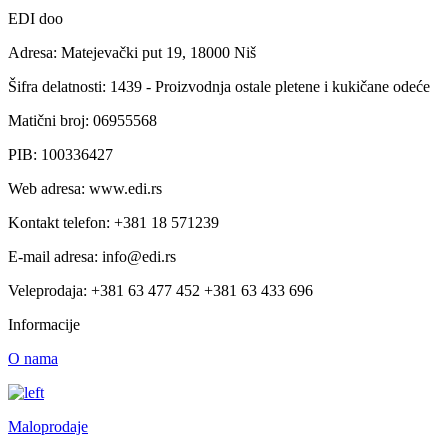
EDI doo
Adresa: Matejevački put 19, 18000 Niš
Šifra delatnosti: 1439 - Proizvodnja ostale pletene i kukičane odeće
Matični broj: 06955568
PIB: 100336427
Web adresa: www.edi.rs
Kontakt telefon: +381 18 571239
E-mail adresa: info@edi.rs
Veleprodaja: +381 63 477 452 +381 63 433 696
Informacije
O nama
Maloprodaje