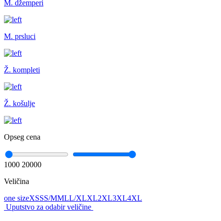
M. džemperi
M. prsluci
Ž. kompleti
Ž. košulje
Opseg cena
1000
20000
Veličina
one size
XS
S
S/M
M
L
L/XL
XL
2XL
3XL
4XL
Uputstvo za odabir veličine