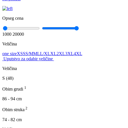
Opseg cena
1000
20000
Veličina
one size
XS
S
S/M
M
L
L/XL
XL
2XL
3XL
4XL
Uputstvo za odabir veličine
Veličina
S (48)
1
Obim grudi
86 - 94 cm
2
Obim struka
74 - 82 cm