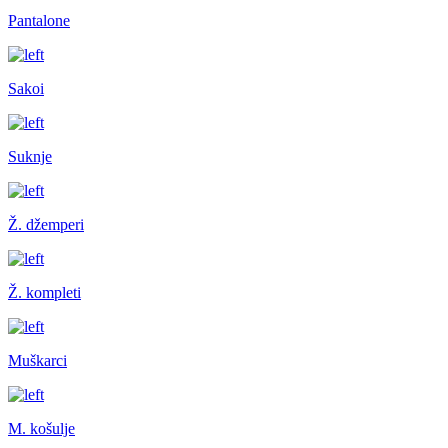
Pantalone
Sakoi
Suknje
Ž. džemperi
Ž. kompleti
Muškarci
M. košulje