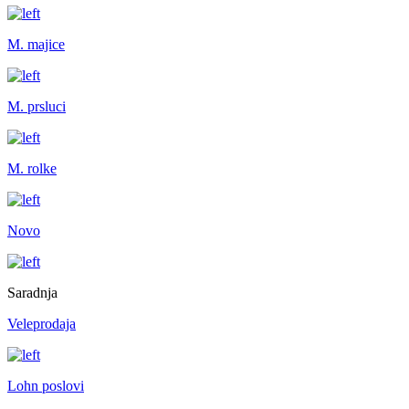
M. majice
M. prsluci
M. rolke
Novo
Saradnja
Veleprodaja
Lohn poslovi