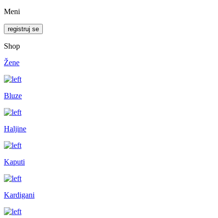
Meni
registruj se
Shop
Žene
Bluze
Haljine
Kaputi
Kardigani