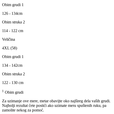
Obim grudi 1
126 - 134cm
Obim struka 2
114 - 122 cm
Veličina
4XL (58)
Obim grudi 1
134 - 142cm
Obim struka 2
122 - 130 cm
1
Obim grudi
Za uzimanje ove mere, metar obavijte oko najšireg dela vaših grudi.
Najbolji rezultat ćete postići ako uzimate meru spuštenih ruku, pa
zamolite nekog za pomoć.