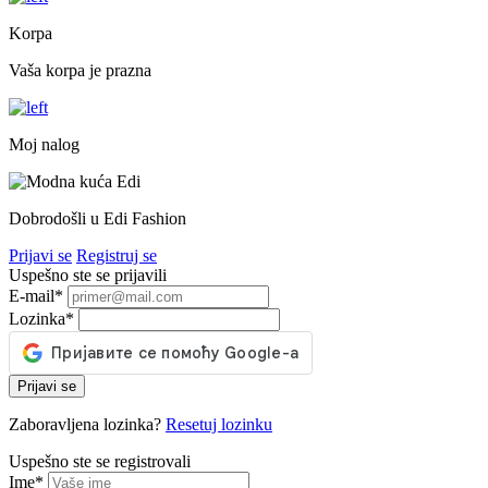
Korpa
Vaša korpa je prazna
Moj nalog
Dobrodošli u Edi Fashion
Prijavi se
Registruj se
Uspešno ste se prijavili
E-mail
*
Lozinka
*
Prijavi se
Zaboravljena lozinka?
Resetuj lozinku
Uspešno ste se registrovali
Ime
*