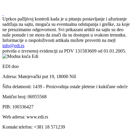
Uprkos pažljivoj kontroli kada je u pitanju postavljanje i ažuriranje
sadržaja na sajtu, moguća su eventualna odstupanja i greške, za koje
ne preuzimamo odgovornost. Svi prikazani artikli na sajtu su deo
naše ponude i ne mora da znači da su dostupni u svakom trenutku.
Informacije o raspoloživosti artikala možete proveriti na mejl
info@edi.rs
potvrda o izvrsenoj evidenciji za PDV 131583609 od 01.01.2005.
EDI doo
Adresa: Matejevački put 19, 18000 Niš
Šifra delatnosti: 1439 - Proizvodnja ostale pletene i kukičane odeće
Matični broj: 06955568
PIB: 100336427
Web adresa: www.edi.rs
Kontakt telefon: +381 18 571239