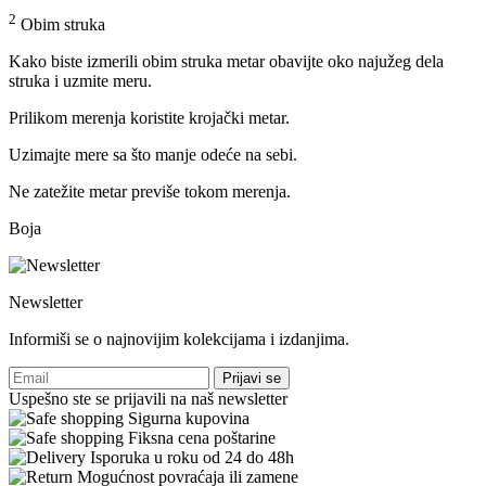
2
Obim struka
Kako biste izmerili obim struka metar obavijte oko najužeg dela
struka i uzmite meru.
Prilikom merenja koristite krojački metar.
Uzimajte mere sa što manje odeće na sebi.
Ne zatežite metar previše tokom merenja.
Boja
Newsletter
Informiši se o najnovijim kolekcijama i izdanjima.
Prijavi se
Uspešno ste se prijavili na naš newsletter
Sigurna kupovina
Fiksna cena poštarine
Isporuka u roku od 24 do 48h
Mogućnost povraćaja ili zamene