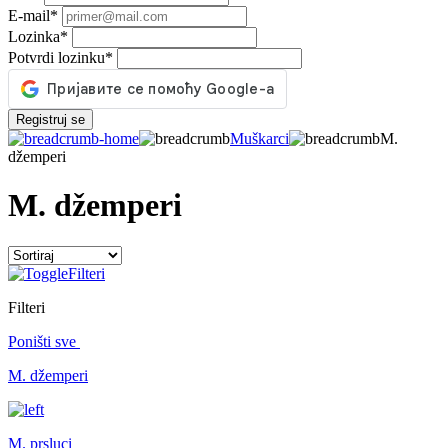
E-mail
*
Lozinka
*
Potvrdi lozinku
*
Registruj se
Muškarci
M.
džemperi
M. džemperi
Filteri
Filteri
Poništi sve
M. džemperi
M. prsluci