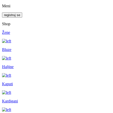
Meni
registruj se
Shop
Žene
Bluze
Haljine
Kaputi
Kardigani