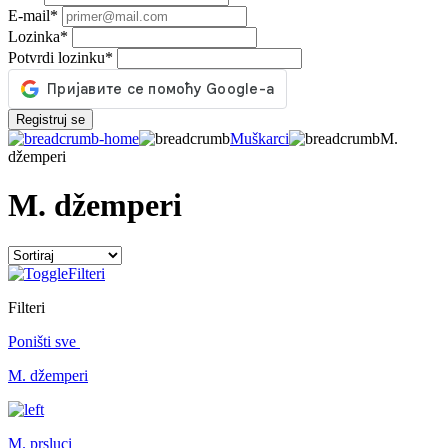
E-mail
*
Lozinka
*
Potvrdi lozinku
*
Registruj se
Muškarci
M.
džemperi
M. džemperi
Filteri
Filteri
Poništi sve
M. džemperi
M. prsluci