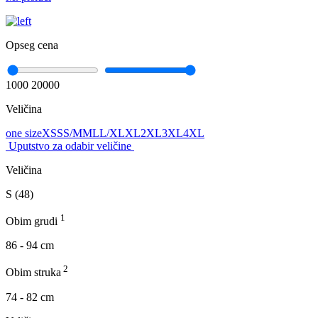
Opseg cena
1000
20000
Veličina
one size
XS
S
S/M
M
L
L/XL
XL
2XL
3XL
4XL
Uputstvo za odabir veličine
Veličina
S (48)
1
Obim grudi
86 - 94 cm
2
Obim struka
74 - 82 cm