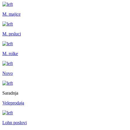
M. majice
M. prsluci
M. rolke
Novo
Saradnja
Veleprodaja
Lohn poslovi