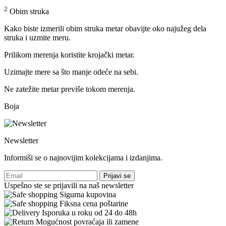
2
Obim struka
Kako biste izmerili obim struka metar obavijte oko najužeg dela
struka i uzmite meru.
Prilikom merenja koristite krojački metar.
Uzimajte mere sa što manje odeće na sebi.
Ne zatežite metar previše tokom merenja.
Boja
Newsletter
Informiši se o najnovijim kolekcijama i izdanjima.
Prijavi se
Uspešno ste se prijavili na naš newsletter
Sigurna kupovina
Fiksna cena poštarine
Isporuka u roku od 24 do 48h
Mogućnost povraćaja ili zamene