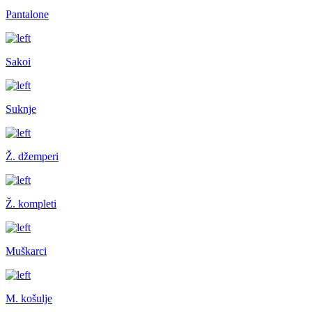
Pantalone
Sakoi
Suknje
Ž. džemperi
Ž. kompleti
Muškarci
M. košulje