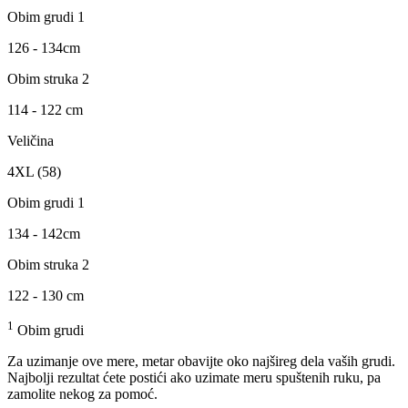
Obim grudi 1
126 - 134cm
Obim struka 2
114 - 122 cm
Veličina
4XL (58)
Obim grudi 1
134 - 142cm
Obim struka 2
122 - 130 cm
1
Obim grudi
Za uzimanje ove mere, metar obavijte oko najšireg dela vaših grudi.
Najbolji rezultat ćete postići ako uzimate meru spuštenih ruku, pa
zamolite nekog za pomoć.