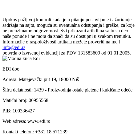
Uprkos pažljivoj kontroli kada je u pitanju postavljanje i ažuriranje
sadržaja na sajtu, moguća su eventualna odstupanja i greške, za koje
ne preuzimamo odgovornost. Svi prikazani artikli na sajtu su deo
naše ponude i ne mora da znači da su dostupni u svakom trenutku.
Informacije o raspoloživosti artikala možete proveriti na mejl
info@edi.rs
potvrda o izvrsenoj evidenciji za PDV 131583609 od 01.01.2005.
EDI doo
Adresa: Matejevački put 19, 18000 Niš
Šifra delatnosti: 1439 - Proizvodnja ostale pletene i kukičane odeće
Matični broj: 06955568
PIB: 100336427
Web adresa: www.edi.rs
Kontakt telefon: +381 18 571239