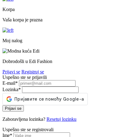
Korpa
Vaša korpa je prazna
Moj nalog
Dobrodošli u Edi Fashion
Prijavi se
Registruj se
Uspešno ste se prijavili
E-mail
*
Lozinka
*
Prijavi se
Zaboravljena lozinka?
Resetuj lozinku
Uspešno ste se registrovali
Ime
*