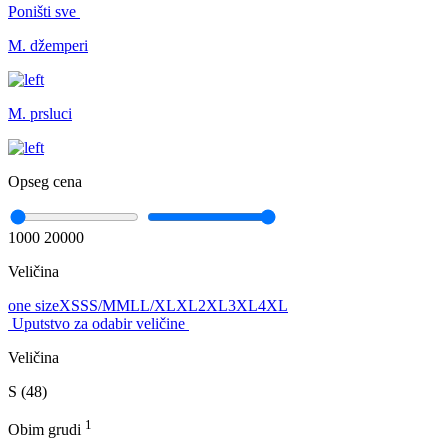
Poništi sve
M. džemperi
M. prsluci
Opseg cena
1000
20000
Veličina
one size
XS
S
S/M
M
L
L/XL
XL
2XL
3XL
4XL
Uputstvo za odabir veličine
Veličina
S (48)
1
Obim grudi