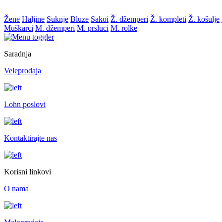
Žene
Haljine
Suknje
Bluze
Sakoi
Ž. džemperi
Ž. kompleti
Ž. košulje
Muškarci
M. džemperi
M. prsluci
M. rolke
Saradnja
Veleprodaja
Lohn poslovi
Kontaktirajte nas
Korisni linkovi
O nama