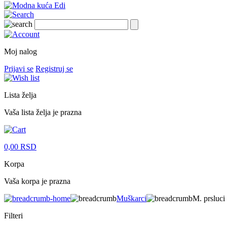
Moj nalog
Prijavi se
Registruj se
Lista želja
Vaša lista želja je prazna
0,00
RSD
Korpa
Vaša korpa je prazna
Muškarci
M. prsluci
Filteri