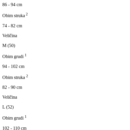
86 - 94 cm
2
Obim struka
74 - 82 cm
Veličina
M (50)
1
Obim grudi
94 - 102 cm
2
Obim struka
82 - 90 cm
Veličina
L (52)
1
Obim grudi
102 - 110 cm