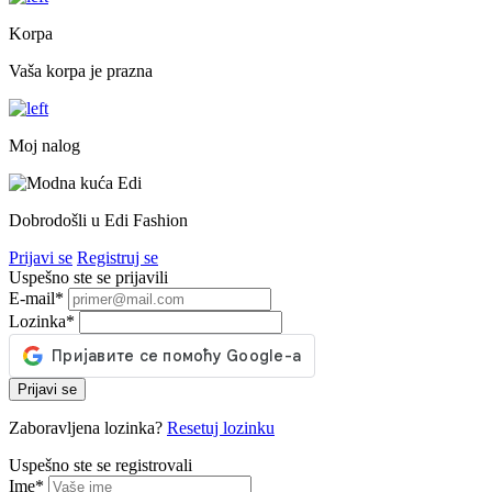
Korpa
Vaša korpa je prazna
Moj nalog
Dobrodošli u Edi Fashion
Prijavi se
Registruj se
Uspešno ste se prijavili
E-mail
*
Lozinka
*
Prijavi se
Zaboravljena lozinka?
Resetuj lozinku
Uspešno ste se registrovali
Ime
*