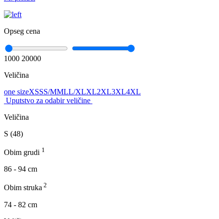
Opseg cena
1000
20000
Veličina
one size
XS
S
S/M
M
L
L/XL
XL
2XL
3XL
4XL
Uputstvo za odabir veličine
Veličina
S (48)
1
Obim grudi
86 - 94 cm
2
Obim struka
74 - 82 cm