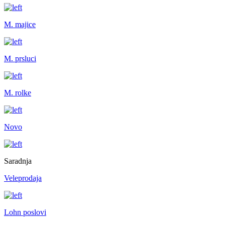
M. majice
M. prsluci
M. rolke
Novo
Saradnja
Veleprodaja
Lohn poslovi