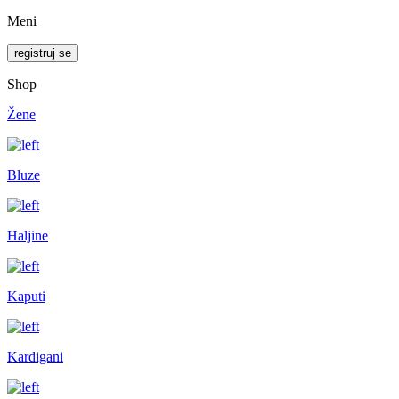
Meni
registruj se
Shop
Žene
Bluze
Haljine
Kaputi
Kardigani