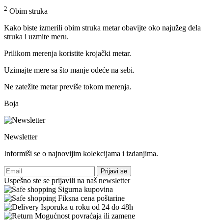
2
Obim struka
Kako biste izmerili obim struka metar obavijte oko najužeg dela
struka i uzmite meru.
Prilikom merenja koristite krojački metar.
Uzimajte mere sa što manje odeće na sebi.
Ne zatežite metar previše tokom merenja.
Boja
Newsletter
Informiši se o najnovijim kolekcijama i izdanjima.
Prijavi se
Uspešno ste se prijavili na naš newsletter
Sigurna kupovina
Fiksna cena poštarine
Isporuka u roku od 24 do 48h
Mogućnost povraćaja ili zamene