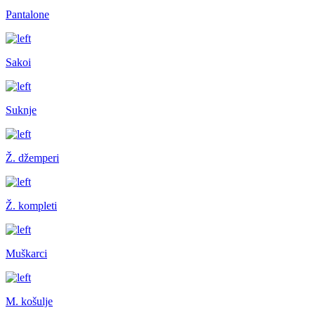
Pantalone
Sakoi
Suknje
Ž. džemperi
Ž. kompleti
Muškarci
M. košulje