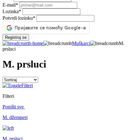
E-mail
*
Lozinka
*
Potvrdi lozinku
*
Registruj se
Muškarci
M.
prsluci
M. prsluci
Filteri
Filteri
Poništi sve
M. džemperi
M. prsluci