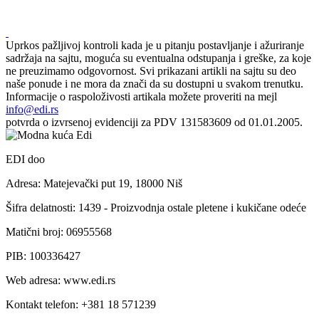
Uprkos pažljivoj kontroli kada je u pitanju postavljanje i ažuriranje
sadržaja na sajtu, moguća su eventualna odstupanja i greške, za koje
ne preuzimamo odgovornost. Svi prikazani artikli na sajtu su deo
naše ponude i ne mora da znači da su dostupni u svakom trenutku.
Informacije o raspoloživosti artikala možete proveriti na mejl
info@edi.rs
potvrda o izvrsenoj evidenciji za PDV 131583609 od 01.01.2005.
EDI doo
Adresa: Matejevački put 19, 18000 Niš
Šifra delatnosti: 1439 - Proizvodnja ostale pletene i kukičane odeće
Matični broj: 06955568
PIB: 100336427
Web adresa: www.edi.rs
Kontakt telefon: +381 18 571239