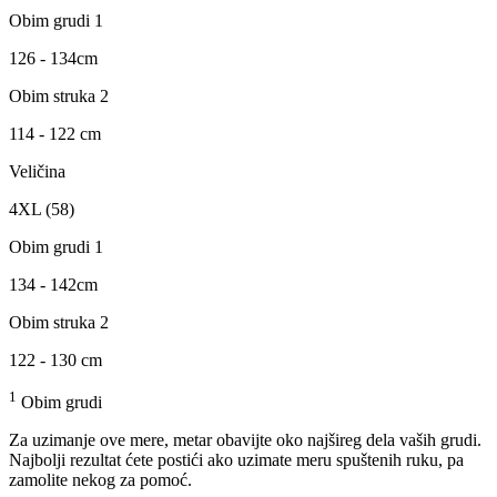
Obim grudi 1
126 - 134cm
Obim struka 2
114 - 122 cm
Veličina
4XL (58)
Obim grudi 1
134 - 142cm
Obim struka 2
122 - 130 cm
1
Obim grudi
Za uzimanje ove mere, metar obavijte oko najšireg dela vaših grudi.
Najbolji rezultat ćete postići ako uzimate meru spuštenih ruku, pa
zamolite nekog za pomoć.