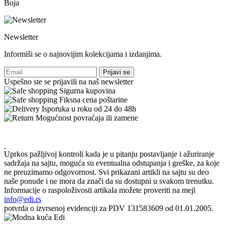
Boja
Newsletter
Informiši se o najnovijim kolekcijama i izdanjima.
Prijavi se
Uspešno ste se prijavili na naš newsletter
Sigurna kupovina
Fiksna cena poštarine
Isporuka u roku od 24 do 48h
Mogućnost povraćaja ili zamene
Uprkos pažljivoj kontroli kada je u pitanju postavljanje i ažuriranje
sadržaja na sajtu, moguća su eventualna odstupanja i greške, za koje
ne preuzimamo odgovornost. Svi prikazani artikli na sajtu su deo
naše ponude i ne mora da znači da su dostupni u svakom trenutku.
Informacije o raspoloživosti artikala možete proveriti na mejl
info@edi.rs
potvrda o izvrsenoj evidenciji za PDV 131583609 od 01.01.2005.