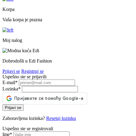
Korpa
Vaša korpa je prazna
Moj nalog
Dobrodošli u Edi Fashion
Prijavi se
Registruj se
Uspešno ste se prijavili
E-mail
*
Lozinka
*
Prijavi se
Zaboravljena lozinka?
Resetuj lozinku
Uspešno ste se registrovali
Ime
*