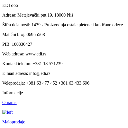
EDI doo
Adresa: Matejevački put 19, 18000 Niš
Šifra delatnosti: 1439 - Proizvodnja ostale pletene i kukičane odeće
Matični broj: 06955568
PIB: 100336427
Web adresa: www.edi.rs
Kontakt telefon: +381 18 571239
E-mail adresa: info@edi.rs
Veleprodaja: +381 63 477 452 +381 63 433 696
Informacije
O nama
Maloprodaje