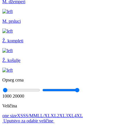
M. džemperi
M. prsluci
Ž. kompleti
Ž. košulje
Opseg cena
1000
20000
Veličina
one size
XS
S
S/M
M
L
L/XL
XL
2XL
3XL
4XL
Uputstvo za odabir veličine