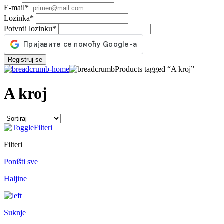
E-mail
*
Lozinka
*
Potvrdi lozinku
*
Registruj se
Products tagged “A kroj”
A kroj
Filteri
Filteri
Poništi sve
Haljine
Suknje