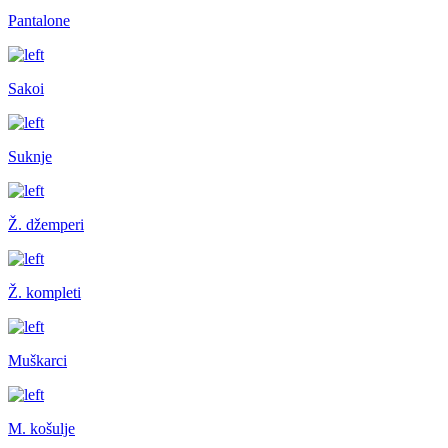
Pantalone
Sakoi
Suknje
Ž. džemperi
Ž. kompleti
Muškarci
M. košulje