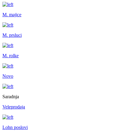
M. majice
M. prsluci
M. rolke
Novo
Saradnja
Veleprodaja
Lohn poslovi