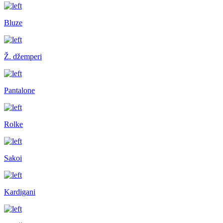
Bluze
Ž. džemperi
Pantalone
Rolke
Sakoi
Kardigani