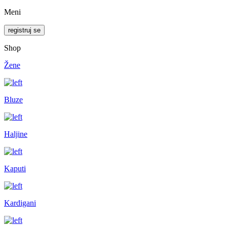
Meni
registruj se
Shop
Žene
Bluze
Haljine
Kaputi
Kardigani