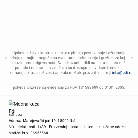
Uprkos pažljivoj kontroli kada je u pitanju postavljanje i ažuriranje
sadržaja na sajtu, moguća su eventualna odstupanja i greške, za koje ne
preuzimamo odgovornost. Svi prikazani artikli na sajtu su deo naše
ponude i ne mora da znači da su dostupni u svakom trenutku.
Informacije o raspoloživosti artikala možete proveriti na mejl
info@edi.rs
potvrda o izvrsenoj evidenciji za PDV 131583609 od 01.01.2005.
EDI doo
Adresa: Matejevački put 19, 18000 Niš
Šifra delatnosti: 1439 - Proizvodnja ostale pletene i kukičane odeće
Matični broj: 06955568