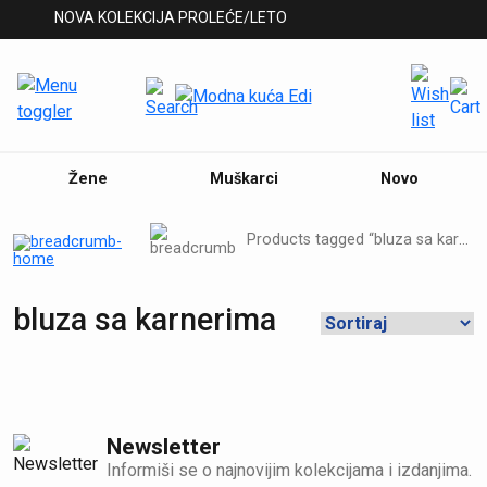
NOVA KOLEKCIJA PROLEĆE/LETO
Žene
Muškarci
Novo
Products tagged “bluza sa karnerima”
bluza sa karnerima
Newsletter
Informiši se o najnovijim kolekcijama i izdanjima.