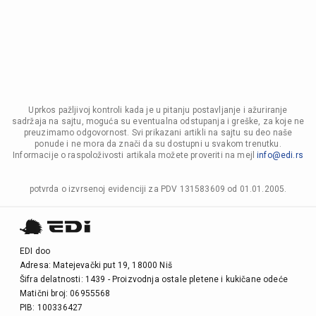
Uprkos pažljivoj kontroli kada je u pitanju postavljanje i ažuriranje
sadržaja na sajtu, moguća su eventualna odstupanja i greške, za koje ne
preuzimamo odgovornost. Svi prikazani artikli na sajtu su deo naše
ponude i ne mora da znači da su dostupni u svakom trenutku.
Informacije o raspoloživosti artikala možete proveriti na mejl
info@edi.rs
potvrda o izvrsenoj evidenciji za PDV 131583609 od 01.01.2005.
EDI doo
Adresa: Matejevački put 19, 18000 Niš
Šifra delatnosti: 1439 - Proizvodnja ostale pletene i kukičane odeće
Matični broj: 06955568
PIB: 100336427