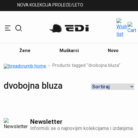
NOVA KOLEKCIJA PROLEĆE/LETO
Žene
Muškarci
Novo
Products tagged “dvobojna bluza”
dvobojna bluza
Newsletter
Informiši se o najnovijim kolekcijama i izdanjima.