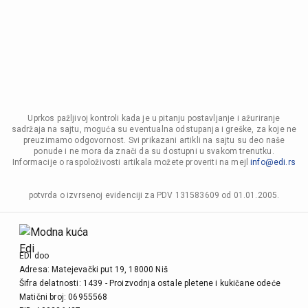
Uprkos pažljivoj kontroli kada je u pitanju postavljanje i ažuriranje
sadržaja na sajtu, moguća su eventualna odstupanja i greške, za koje ne
preuzimamo odgovornost. Svi prikazani artikli na sajtu su deo naše
ponude i ne mora da znači da su dostupni u svakom trenutku.
Informacije o raspoloživosti artikala možete proveriti na mejl
info@edi.rs
potvrda o izvrsenoj evidenciji za PDV 131583609 od 01.01.2005.
EDI doo
Adresa: Matejevački put 19, 18000 Niš
Šifra delatnosti: 1439 - Proizvodnja ostale pletene i kukičane odeće
Matični broj: 06955568