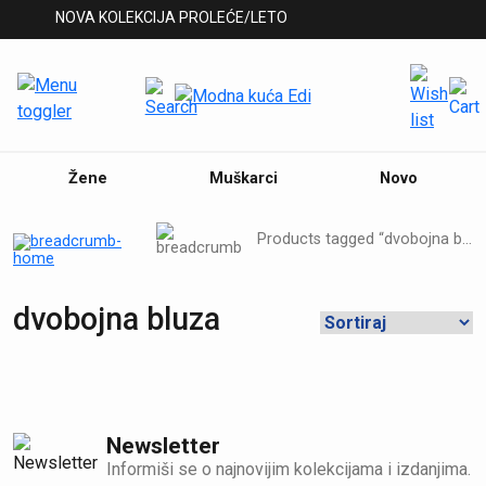
NOVA KOLEKCIJA PROLEĆE/LETO
Žene
Muškarci
Novo
Products tagged “dvobojna bluza”
dvobojna bluza
Newsletter
Informiši se o najnovijim kolekcijama i izdanjima.