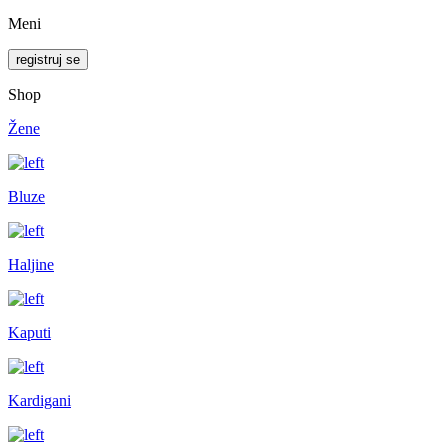
Meni
registruj se
Shop
Žene
Bluze
Haljine
Kaputi
Kardigani