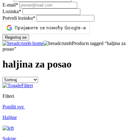
E-mail
*
Lozinka
*
Potvrdi lozinku
*
Registruj se
Products tagged “haljina za
posao”
haljina za posao
Filteri
Filteri
Poništi sve
Haljine
Suknje