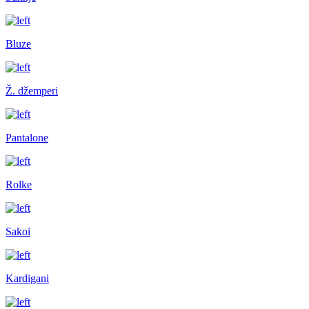
Bluze
Ž. džemperi
Pantalone
Rolke
Sakoi
Kardigani