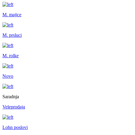
M. majice
M. prsluci
M. rolke
Novo
Saradnja
Veleprodaja
Lohn poslovi