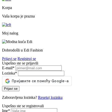
Korpa
Vaša korpa je prazna
Moj nalog
Dobrodošli u Edi Fashion
Prijavi se
Registruj se
Uspešno ste se prijavili
E-mail
*
Lozinka
*
Prijavi se
Zaboravljena lozinka?
Resetuj lozinku
Uspešno ste se registrovali
Ime
*