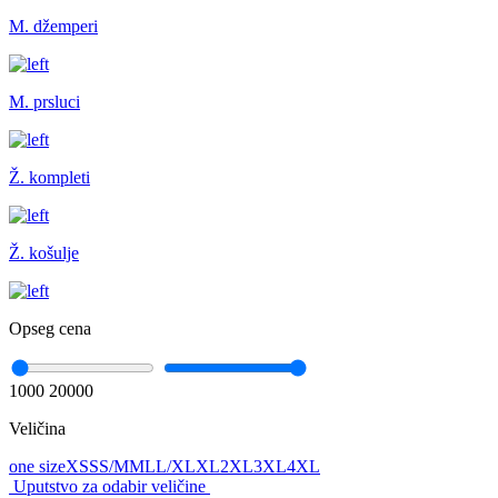
M. džemperi
M. prsluci
Ž. kompleti
Ž. košulje
Opseg cena
1000
20000
Veličina
one size
XS
S
S/M
M
L
L/XL
XL
2XL
3XL
4XL
Uputstvo za odabir veličine