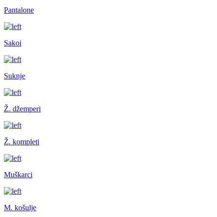
Pantalone
Sakoi
Suknje
Ž. džemperi
Ž. kompleti
Muškarci
M. košulje