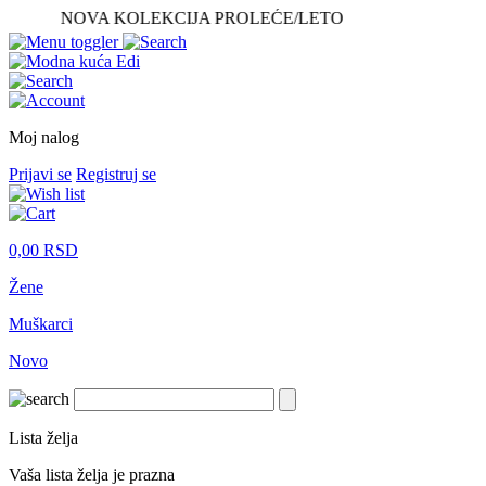
NOVA KOLEKCIJA PROLEĆE/LETO
Moj nalog
Prijavi se
Registruj se
0,00
RSD
Žene
Muškarci
Novo
Lista želja
Vaša lista želja je prazna