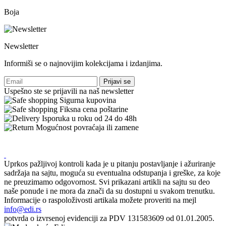
Boja
Newsletter
Informiši se o najnovijim kolekcijama i izdanjima.
Prijavi se
Uspešno ste se prijavili na naš newsletter
Sigurna kupovina
Fiksna cena poštarine
Isporuka u roku od 24 do 48h
Mogućnost povraćaja ili zamene
Uprkos pažljivoj kontroli kada je u pitanju postavljanje i ažuriranje
sadržaja na sajtu, moguća su eventualna odstupanja i greške, za koje
ne preuzimamo odgovornost. Svi prikazani artikli na sajtu su deo
naše ponude i ne mora da znači da su dostupni u svakom trenutku.
Informacije o raspoloživosti artikala možete proveriti na mejl
info@edi.rs
potvrda o izvrsenoj evidenciji za PDV 131583609 od 01.01.2005.