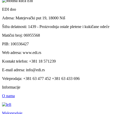
EDI doo
Adresa: Matejevački put 19, 18000 Niš
Šifra delatnosti: 1439 - Proizvodnja ostale pletene i kukičane odeće
Matični broj: 06955568
PIB: 100336427
Web adresa: www.edi.rs
Kontakt telefon: +381 18 571239
E-mail adresa: info@edi.rs
Veleprodaja: +381 63 477 452 +381 63 433 696
Informacije
O nama
Maloprodaje