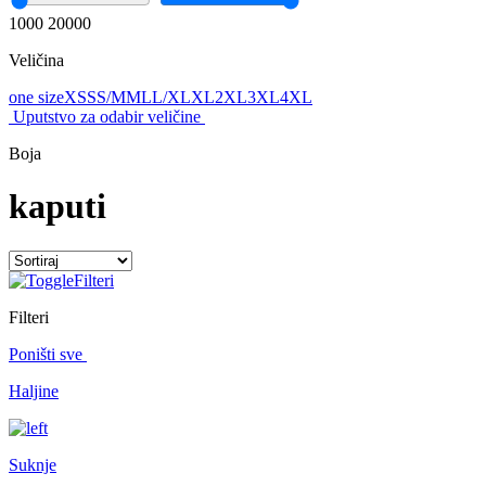
1000
20000
Veličina
one size
XS
S
S/M
M
L
L/XL
XL
2XL
3XL
4XL
Uputstvo za odabir veličine
Boja
kaputi
Filteri
Filteri
Poništi sve
Haljine
Suknje