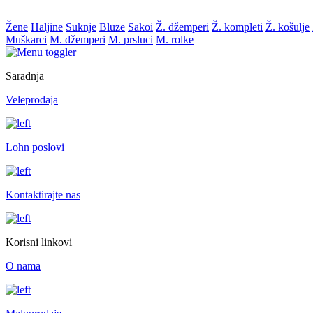
Žene
Haljine
Suknje
Bluze
Sakoi
Ž. džemperi
Ž. kompleti
Ž. košulje
Muškarci
M. džemperi
M. prsluci
M. rolke
Saradnja
Veleprodaja
Lohn poslovi
Kontaktirajte nas
Korisni linkovi
O nama