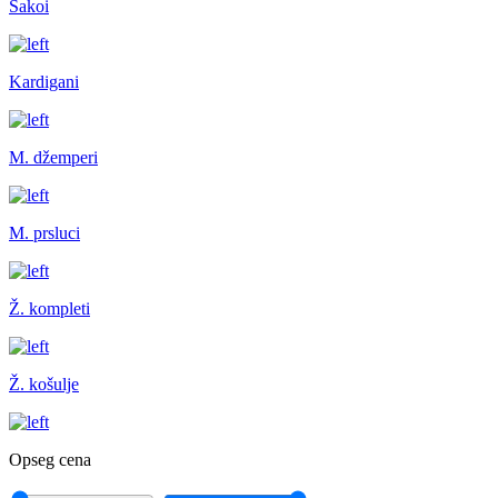
Sakoi
Kardigani
M. džemperi
M. prsluci
Ž. kompleti
Ž. košulje
Opseg cena