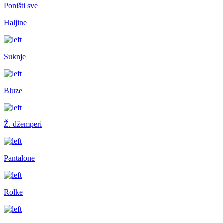
Poništi sve
Haljine
Suknje
Bluze
Ž. džemperi
Pantalone
Rolke