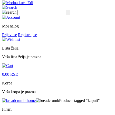
Moj nalog
Prijavi se
Registruj se
Lista želja
Vaša lista želja je prazna
0,00
RSD
Korpa
Vaša korpa je prazna
Products tagged “kaputi”
Filteri