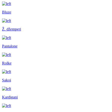
Bluze
Ž. džemperi
Pantalone
Rolke
Sakoi
Kardigani