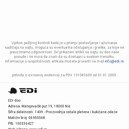
Uprkos pažljivoj kontroli kada je u pitanju postavljanje i ažuriranje
sadržaja na sajtu, moguća su eventualna odstupanja i greške, za koje ne
preuzimamo odgovornost. Svi prikazani artikli na sajtu su deo naše
ponude i ne mora da znači da su dostupni u svakom trenutku.
Informacije o raspoloživosti artikala možete proveriti na mejl
info@edi.rs
potvrda o izvrsenoj evidenciji za PDV 131583609 od 01.01.2005.
EDI doo
Adresa: Matejevački put 19, 18000 Niš
Šifra delatnosti: 1439 - Proizvodnja ostale pletene i kukičane odeće
Matični broj: 06955568
PIB: 100336427