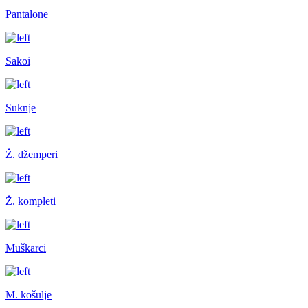
Pantalone
Sakoi
Suknje
Ž. džemperi
Ž. kompleti
Muškarci
M. košulje