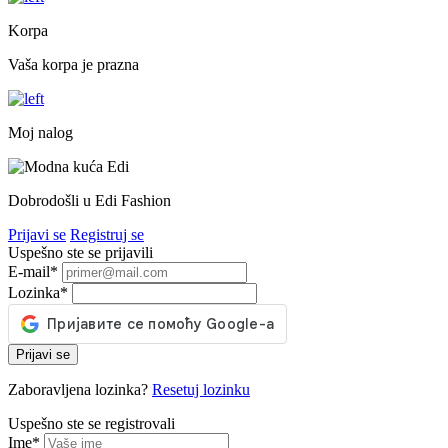
Korpa
Vaša korpa je prazna
Moj nalog
Dobrodošli u Edi Fashion
Prijavi se
Registruj se
Uspešno ste se prijavili
E-mail
*
Lozinka
*
Prijavi se
Zaboravljena lozinka?
Resetuj lozinku
Uspešno ste se registrovali
Ime
*