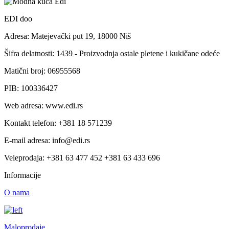
EDI doo
Adresa: Matejevački put 19, 18000 Niš
Šifra delatnosti: 1439 - Proizvodnja ostale pletene i kukičane odeće
Matični broj: 06955568
PIB: 100336427
Web adresa: www.edi.rs
Kontakt telefon: +381 18 571239
E-mail adresa: info@edi.rs
Veleprodaja: +381 63 477 452 +381 63 433 696
Informacije
O nama
Maloprodaje