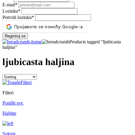
E-mail
*
Lozinka
*
Potvrdi lozinku
*
Registruj se
Products tagged “ljubicasta
haljina”
ljubicasta haljina
Filteri
Filteri
Poništi sve
Haljine
Suknje