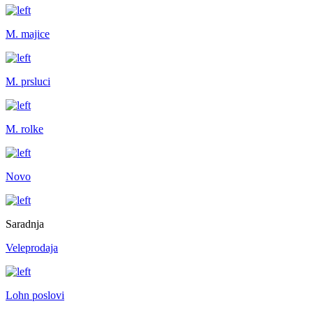
M. majice
M. prsluci
M. rolke
Novo
Saradnja
Veleprodaja
Lohn poslovi