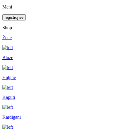
Meni
registruj se
Shop
Žene
Bluze
Haljine
Kaputi
Kardigani