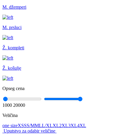
M. džemperi
M. prsluci
Ž. kompleti
Ž. košulje
Opseg cena
1000
20000
Veličina
one size
XS
S
S/M
M
L
L/XL
XL
2XL
3XL
4XL
Uputstvo za odabir veličine