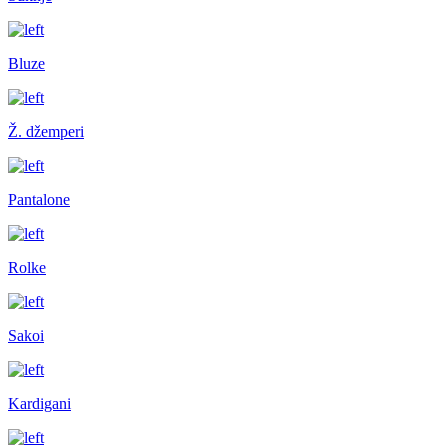
Bluze
Ž. džemperi
Pantalone
Rolke
Sakoi
Kardigani