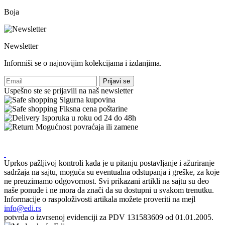
Boja
Newsletter
Informiši se o najnovijim kolekcijama i izdanjima.
Prijavi se
Uspešno ste se prijavili na naš newsletter
Sigurna kupovina
Fiksna cena poštarine
Isporuka u roku od 24 do 48h
Mogućnost povraćaja ili zamene
Uprkos pažljivoj kontroli kada je u pitanju postavljanje i ažuriranje
sadržaja na sajtu, moguća su eventualna odstupanja i greške, za koje
ne preuzimamo odgovornost. Svi prikazani artikli na sajtu su deo
naše ponude i ne mora da znači da su dostupni u svakom trenutku.
Informacije o raspoloživosti artikala možete proveriti na mejl
info@edi.rs
potvrda o izvrsenoj evidenciji za PDV 131583609 od 01.01.2005.