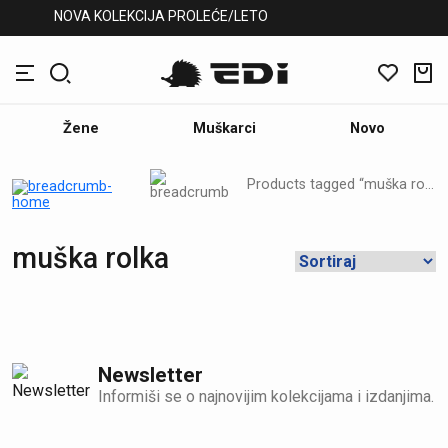
NOVA KOLEKCIJA PROLEĆE/LETO
Žene
Muškarci
Novo
Products tagged “muška rolka”
muška rolka
Newsletter
Informiši se o najnovijim kolekcijama i izdanjima.