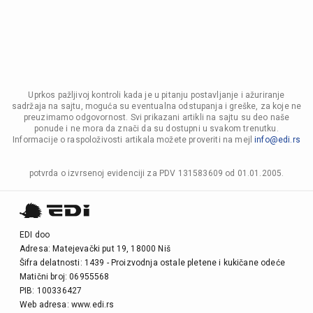
Uprkos pažljivoj kontroli kada je u pitanju postavljanje i ažuriranje
sadržaja na sajtu, moguća su eventualna odstupanja i greške, za koje ne
preuzimamo odgovornost. Svi prikazani artikli na sajtu su deo naše
ponude i ne mora da znači da su dostupni u svakom trenutku.
Informacije o raspoloživosti artikala možete proveriti na mejl
info@edi.rs
potvrda o izvrsenoj evidenciji za PDV 131583609 od 01.01.2005.
EDI doo
Adresa: Matejevački put 19, 18000 Niš
Šifra delatnosti: 1439 - Proizvodnja ostale pletene i kukičane odeće
Matični broj: 06955568
PIB: 100336427
Web adresa: www.edi.rs