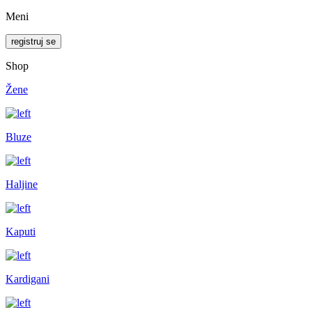
Meni
registruj se
Shop
Žene
Bluze
Haljine
Kaputi
Kardigani