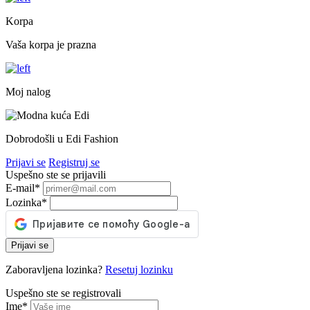
Korpa
Vaša korpa je prazna
Moj nalog
Dobrodošli u Edi Fashion
Prijavi se
Registruj se
Uspešno ste se prijavili
E-mail
*
Lozinka
*
Prijavi se
Zaboravljena lozinka?
Resetuj lozinku
Uspešno ste se registrovali
Ime
*