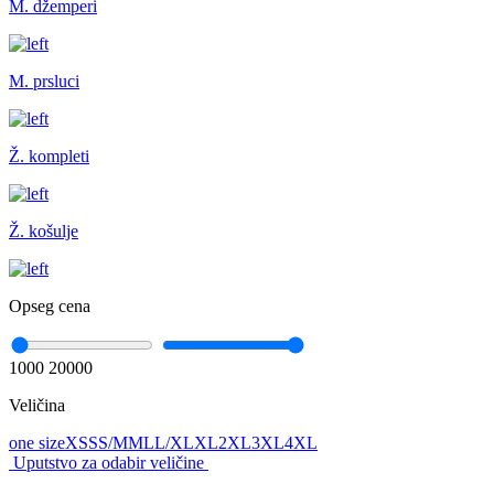
M. džemperi
M. prsluci
Ž. kompleti
Ž. košulje
Opseg cena
1000
20000
Veličina
one size
XS
S
S/M
M
L
L/XL
XL
2XL
3XL
4XL
Uputstvo za odabir veličine