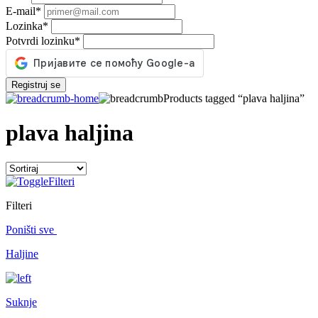
E-mail
*
Lozinka
*
Potvrdi lozinku
*
Registruj se
Products tagged “plava haljina”
plava haljina
Filteri
Filteri
Poništi sve
Haljine
Suknje