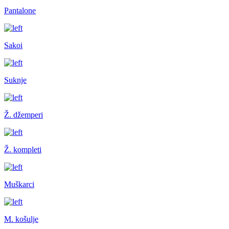
Pantalone
Sakoi
Suknje
Ž. džemperi
Ž. kompleti
Muškarci
M. košulje