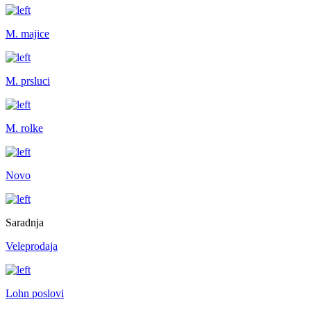
M. majice
M. prsluci
M. rolke
Novo
Saradnja
Veleprodaja
Lohn poslovi