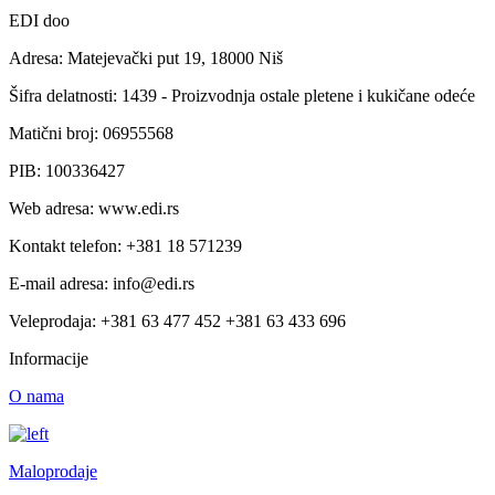
EDI doo
Adresa: Matejevački put 19, 18000 Niš
Šifra delatnosti: 1439 - Proizvodnja ostale pletene i kukičane odeće
Matični broj: 06955568
PIB: 100336427
Web adresa: www.edi.rs
Kontakt telefon: +381 18 571239
E-mail adresa: info@edi.rs
Veleprodaja: +381 63 477 452 +381 63 433 696
Informacije
O nama
Maloprodaje