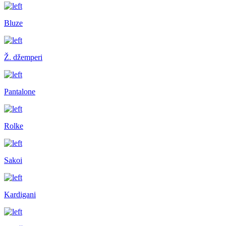
Bluze
Ž. džemperi
Pantalone
Rolke
Sakoi
Kardigani