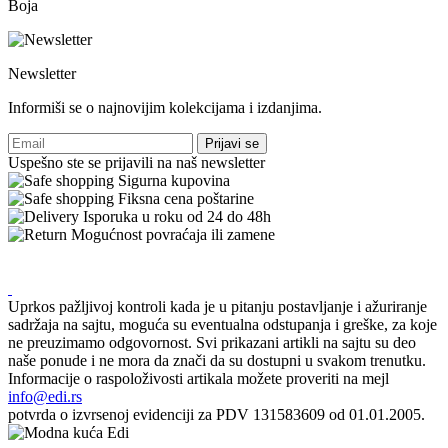
Boja
Newsletter
Informiši se o najnovijim kolekcijama i izdanjima.
Prijavi se
Uspešno ste se prijavili na naš newsletter
Sigurna kupovina
Fiksna cena poštarine
Isporuka u roku od 24 do 48h
Mogućnost povraćaja ili zamene
Uprkos pažljivoj kontroli kada je u pitanju postavljanje i ažuriranje
sadržaja na sajtu, moguća su eventualna odstupanja i greške, za koje
ne preuzimamo odgovornost. Svi prikazani artikli na sajtu su deo
naše ponude i ne mora da znači da su dostupni u svakom trenutku.
Informacije o raspoloživosti artikala možete proveriti na mejl
info@edi.rs
potvrda o izvrsenoj evidenciji za PDV 131583609 od 01.01.2005.