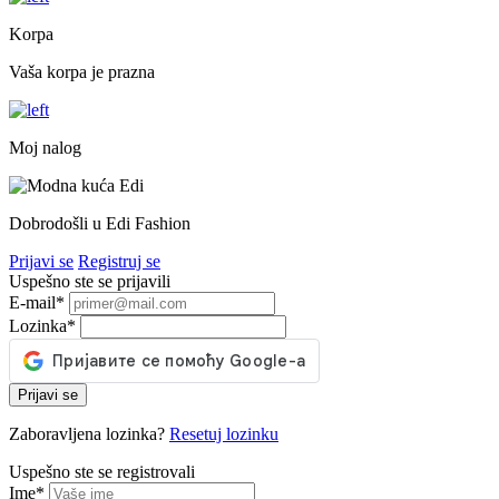
Korpa
Vaša korpa je prazna
Moj nalog
Dobrodošli u Edi Fashion
Prijavi se
Registruj se
Uspešno ste se prijavili
E-mail
*
Lozinka
*
Prijavi se
Zaboravljena lozinka?
Resetuj lozinku
Uspešno ste se registrovali
Ime
*