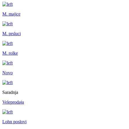
M. majice
M. prsluci
M. rolke
Novo
Saradnja
Veleprodaja
Lohn poslovi