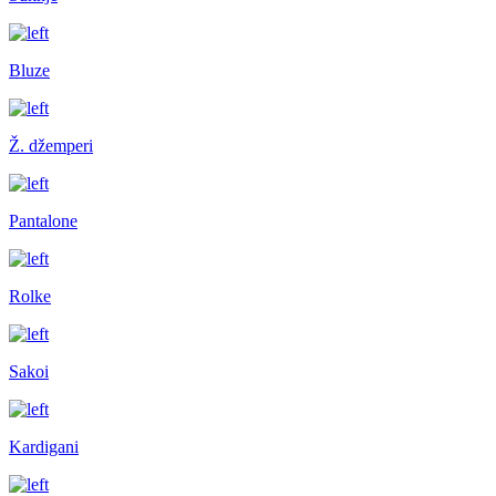
Bluze
Ž. džemperi
Pantalone
Rolke
Sakoi
Kardigani