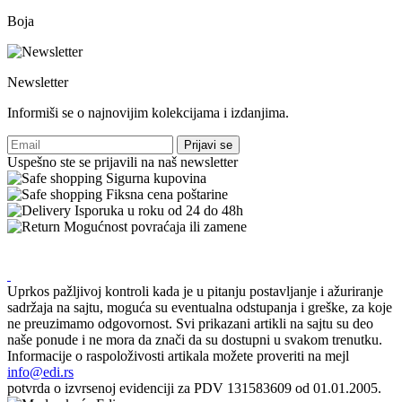
Boja
Newsletter
Informiši se o najnovijim kolekcijama i izdanjima.
Prijavi se
Uspešno ste se prijavili na naš newsletter
Sigurna kupovina
Fiksna cena poštarine
Isporuka u roku od 24 do 48h
Mogućnost povraćaja ili zamene
Uprkos pažljivoj kontroli kada je u pitanju postavljanje i ažuriranje
sadržaja na sajtu, moguća su eventualna odstupanja i greške, za koje
ne preuzimamo odgovornost. Svi prikazani artikli na sajtu su deo
naše ponude i ne mora da znači da su dostupni u svakom trenutku.
Informacije o raspoloživosti artikala možete proveriti na mejl
info@edi.rs
potvrda o izvrsenoj evidenciji za PDV 131583609 od 01.01.2005.