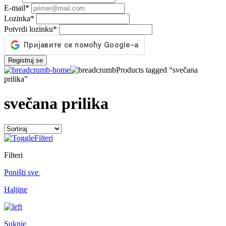
E-mail
*
Lozinka
*
Potvrdi lozinku
*
Registruj se
Products tagged “svečana
prilika”
svečana prilika
Filteri
Filteri
Poništi sve
Haljine
Suknje