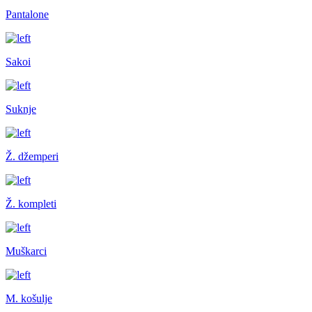
Pantalone
Sakoi
Suknje
Ž. džemperi
Ž. kompleti
Muškarci
M. košulje