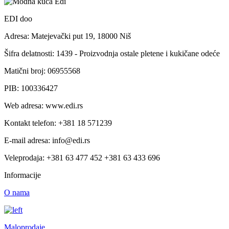
EDI doo
Adresa: Matejevački put 19, 18000 Niš
Šifra delatnosti: 1439 - Proizvodnja ostale pletene i kukičane odeće
Matični broj: 06955568
PIB: 100336427
Web adresa: www.edi.rs
Kontakt telefon: +381 18 571239
E-mail adresa: info@edi.rs
Veleprodaja: +381 63 477 452 +381 63 433 696
Informacije
O nama
Maloprodaje