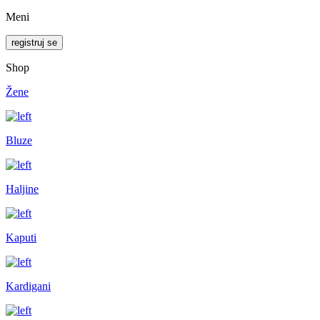
Meni
registruj se
Shop
Žene
Bluze
Haljine
Kaputi
Kardigani