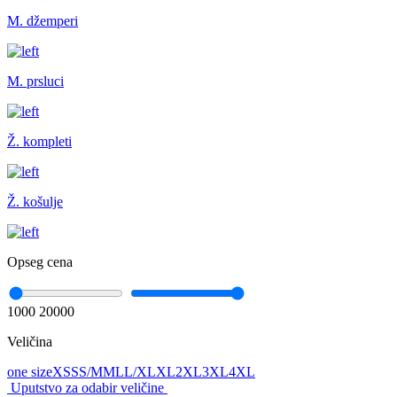
M. džemperi
M. prsluci
Ž. kompleti
Ž. košulje
Opseg cena
1000
20000
Veličina
one size
XS
S
S/M
M
L
L/XL
XL
2XL
3XL
4XL
Uputstvo za odabir veličine