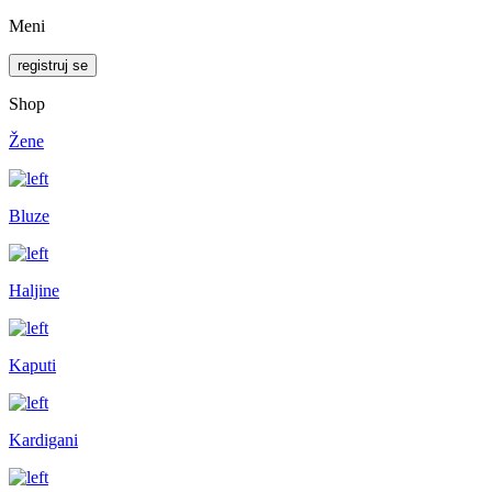
Meni
registruj se
Shop
Žene
Bluze
Haljine
Kaputi
Kardigani