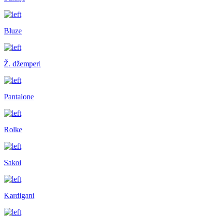
Bluze
Ž. džemperi
Pantalone
Rolke
Sakoi
Kardigani