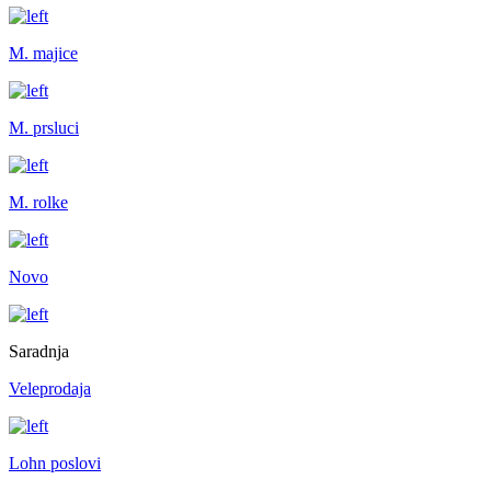
M. majice
M. prsluci
M. rolke
Novo
Saradnja
Veleprodaja
Lohn poslovi