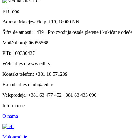
EDI doo
Adresa: Matejevački put 19, 18000 Niš
Šifra delatnosti: 1439 - Proizvodnja ostale pletene i kukičane odeće
Matični broj: 06955568
PIB: 100336427
Web adresa: www.edi.rs
Kontakt telefon: +381 18 571239
E-mail adresa: info@edi.rs
Veleprodaja: +381 63 477 452 +381 63 433 696
Informacije
O nama
Maloprodaje