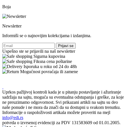
Boja
Newsletter
Informiši se o najnovijim kolekcijama i izdanjima.
Prijavi se
Uspešno ste se prijavili na naš newsletter
Sigurna kupovina
Fiksna cena poštarine
Isporuka u roku od 24 do 48h
Mogućnost povraćaja ili zamene
Uprkos pažljivoj kontroli kada je u pitanju postavljanje i ažuriranje
sadržaja na sajtu, moguća su eventualna odstupanja i greške, za koje
ne preuzimamo odgovornost. Svi prikazani artikli na sajtu su deo
naše ponude i ne mora da znači da su dostupni u svakom trenutku.
Informacije o raspoloživosti artikala možete proveriti na mejl
info@edi.rs
potvrda o izvrsenoj evidenciji za PDV 131583609 od 01.01.2005.