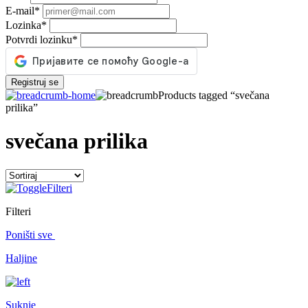
E-mail
*
Lozinka
*
Potvrdi lozinku
*
Registruj se
Products tagged “svečana
prilika”
svečana prilika
Filteri
Filteri
Poništi sve
Haljine
Suknje