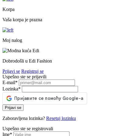
Korpa
Vaša korpa je prazna
Moj nalog
Dobrodošli u Edi Fashion
Prijavi se
Registruj se
Uspešno ste se prijavili
E-mail
*
Lozinka
*
Prijavi se
Zaboravljena lozinka?
Resetuj lozinku
Uspešno ste se registrovali
Ime
*