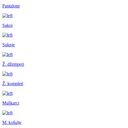
Pantalone
Sakoi
Suknje
Ž. džemperi
Ž. kompleti
Muškarci
M. košulje