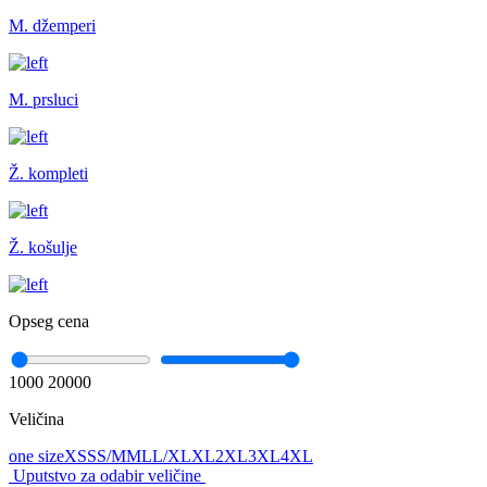
M. džemperi
M. prsluci
Ž. kompleti
Ž. košulje
Opseg cena
1000
20000
Veličina
one size
XS
S
S/M
M
L
L/XL
XL
2XL
3XL
4XL
Uputstvo za odabir veličine