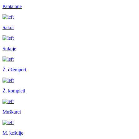
Pantalone
Sakoi
Suknje
Ž. džemperi
Ž. kompleti
Muškarci
M. košulje