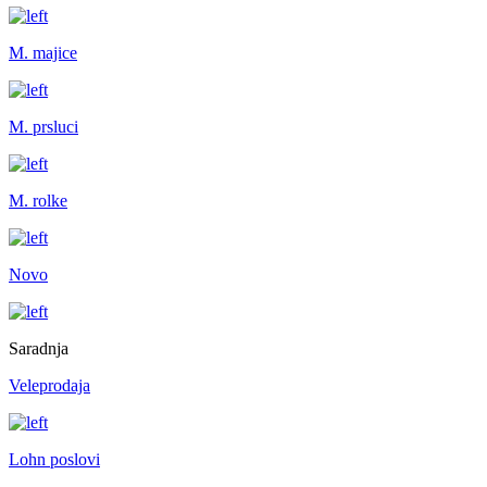
M. majice
M. prsluci
M. rolke
Novo
Saradnja
Veleprodaja
Lohn poslovi