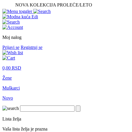
NOVA KOLEKCIJA PROLEĆE/LETO
Moj nalog
Prijavi se
Registruj se
0,00
RSD
Žene
Muškarci
Novo
Lista želja
Vaša lista želja je prazna