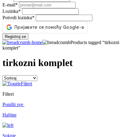
E-mail
*
Lozinka
*
Potvrdi lozinku
*
Registruj se
Products tagged “tirkozni
komplet”
tirkozni komplet
Filteri
Filteri
Poništi sve
Haljine
Suknje