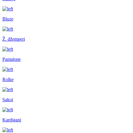
Bluze
Ž. džemperi
Pantalone
Rolke
Sakoi
Kardigani