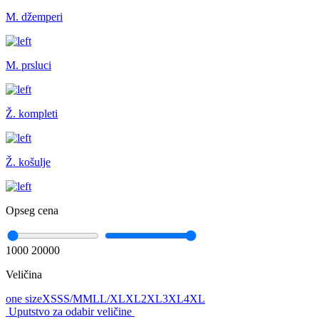
M. džemperi
M. prsluci
Ž. kompleti
Ž. košulje
Opseg cena
1000
20000
Veličina
one size
XS
S
S/M
M
L
L/XL
XL
2XL
3XL
4XL
Uputstvo za odabir veličine