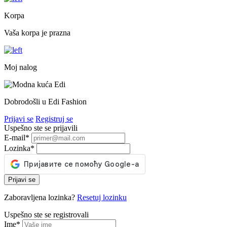
Korpa
Vaša korpa je prazna
Moj nalog
Dobrodošli u Edi Fashion
Prijavi se
Registruj se
Uspešno ste se prijavili
E-mail
*
Lozinka
*
Prijavi se
Zaboravljena lozinka?
Resetuj lozinku
Uspešno ste se registrovali
Ime
*