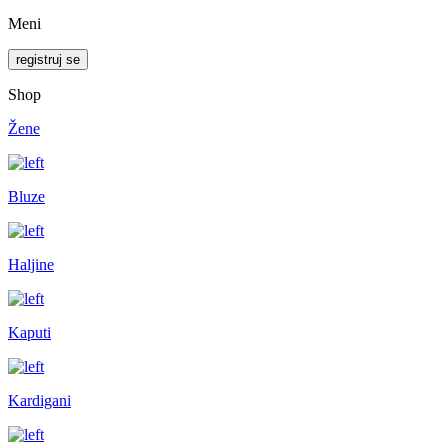
Meni
registruj se
Shop
Žene
Bluze
Haljine
Kaputi
Kardigani