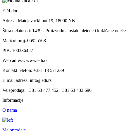
EDI doo
Adresa: Matejevački put 19, 18000 Niš
Šifra delatnosti: 1439 - Proizvodnja ostale pletene i kukičane odeće
Matični broj: 06955568
PIB: 100336427
Web adresa: www.edi.rs
Kontakt telefon: +381 18 571239
E-mail adresa: info@edi.rs
Veleprodaja: +381 63 477 452 +381 63 433 696
Informacije
O nama
Maloprodaje