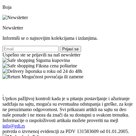
Boja
Newsletter
Informiši se o najnovijim kolekcijama i izdanjima.
Prijavi se
Uspešno ste se prijavili na naš newsletter
Sigurna kupovina
Fiksna cena poštarine
Isporuka u roku od 24 do 48h
Mogućnost povraćaja ili zamene
Uprkos pažljivoj kontroli kada je u pitanju postavljanje i ažuriranje
sadržaja na sajtu, moguća su eventualna odstupanja i greške, za koje
ne preuzimamo odgovornost. Svi prikazani artikli na sajtu su deo
naše ponude i ne mora da znači da su dostupni u svakom trenutku.
Informacije o raspoloživosti artikala možete proveriti na mejl
info@edi.rs
potvrda o izvrsenoj evidenciji za PDV 131583609 od 01.01.2005.