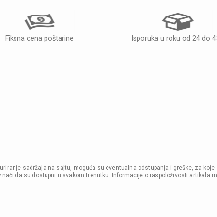
Fiksna cena poštarine
Isporuka u roku od 24 do 
i ažuriranje sadržaja na sajtu, moguća su eventualna odstupanja i greške, za koje
nači da su dostupni u svakom trenutku. Informacije o raspoloživosti artikala m