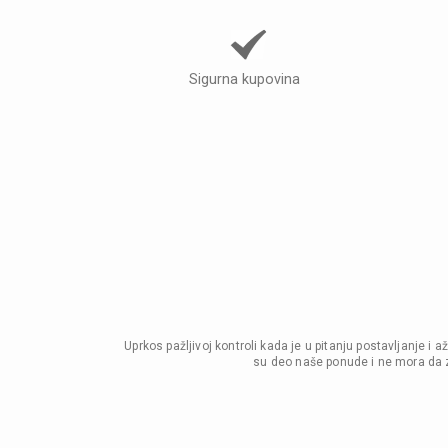
Sigurna kupovina
Uprkos pažljivoj kontroli kada je u pitanju postavljanje 
su deo naše ponude i ne mora da z