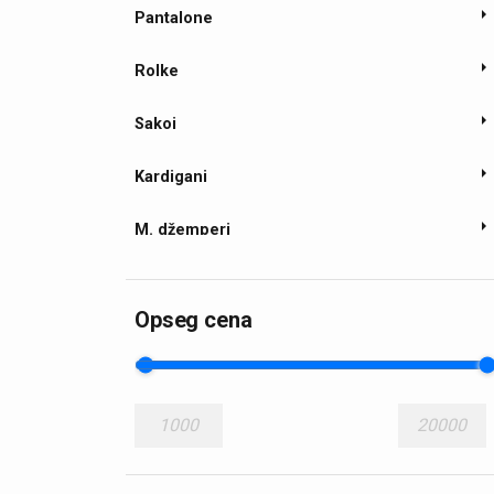
Pantalone
Rolke
Sakoi
Kardigani
M. džemperi
M. prsluci
Opseg cena
Ž. kompleti
Ž. košulje
1000
20000