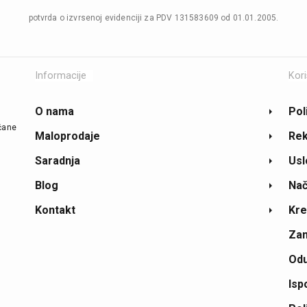
potvrda o izvrsenoj evidenciji za PDV 131583609 od 01.01.2005.
Informacije
Kori
O nama
Pol
ičane
Maloprodaje
Rek
Saradnja
Usl
Blog
Nač
Kontakt
Kre
Zam
Odu
Isp