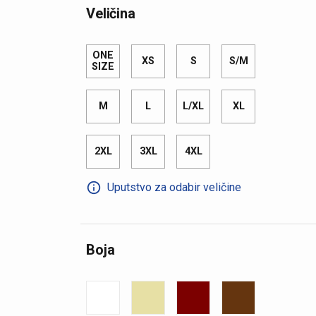
Veličina
ONE
XS
S
S/M
SIZE
M
L
L/XL
XL
2XL
3XL
4XL
Uputstvo za odabir veličine
Boja