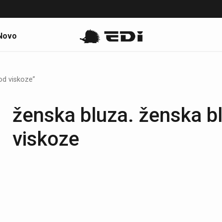
Novo
od viskoze”
ženska bluza. ženska b
viskoze