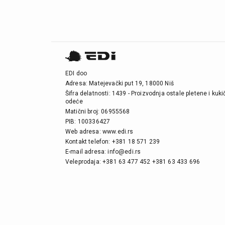
EDI doo
Adresa: Matejevački put 19, 18000 Niš
Šifra delatnosti: 1439 - Proizvodnja ostale pletene i kuk
odeće
Matični broj: 06955568
PIB: 100336427
Web adresa: www.edi.rs
Kontakt telefon: +381 18 571 239
E-mail adresa: info@edi.rs
Veleprodaja: +381 63 477 452 +381 63 433 696