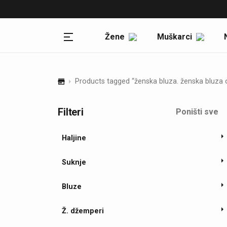
Politika privatnosti
Reklamacije
Žene
Muškarci
Uslovi kupovine
Zamena artikala i povraćaj
sredstava
Products tagged “ženska bluza. ženska bluza 
Odustanak od kupovine
Isporuka proizvoda
Filteri
Poništi sve
Politika privatnosti
Haljine
Blog
Suknje
Blog
Bluze
Ž. džemperi