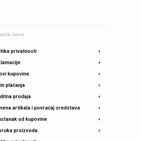
snički Servis
itika privatnosti
lamacije
ovi kupovine
in plaćanja
ditna prodaja
ena artikala i povraćaj sredstava
stanak od kupovine
oruka proizvoda