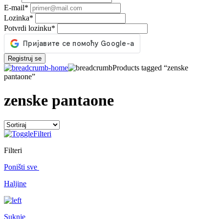
E-mail
*
Lozinka
*
Potvrdi lozinku
*
Registruj se
Products tagged “zenske
pantaone”
zenske pantaone
Filteri
Filteri
Poništi sve
Haljine
Suknje