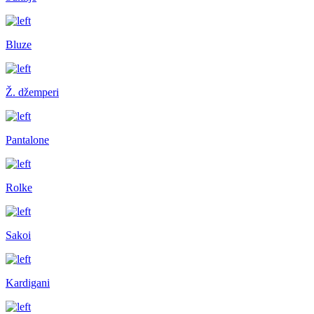
Bluze
Ž. džemperi
Pantalone
Rolke
Sakoi
Kardigani