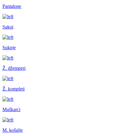
Pantalone
Sakoi
Suknje
Ž. džemperi
Ž. kompleti
Muškarci
M. košulje