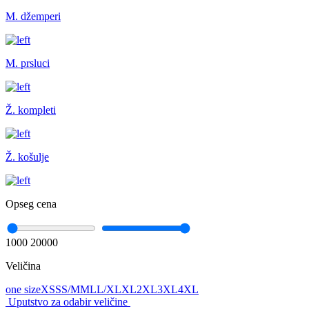
M. džemperi
M. prsluci
Ž. kompleti
Ž. košulje
Opseg cena
1000
20000
Veličina
one size
XS
S
S/M
M
L
L/XL
XL
2XL
3XL
4XL
Uputstvo za odabir veličine