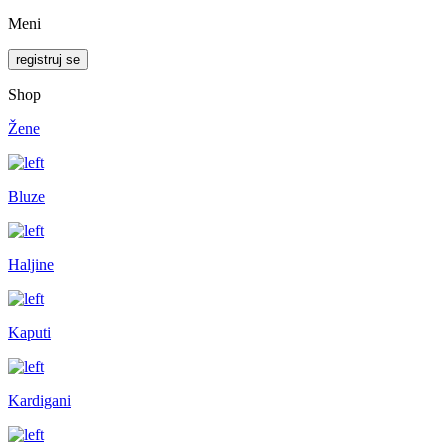
Meni
registruj se
Shop
Žene
Bluze
Haljine
Kaputi
Kardigani