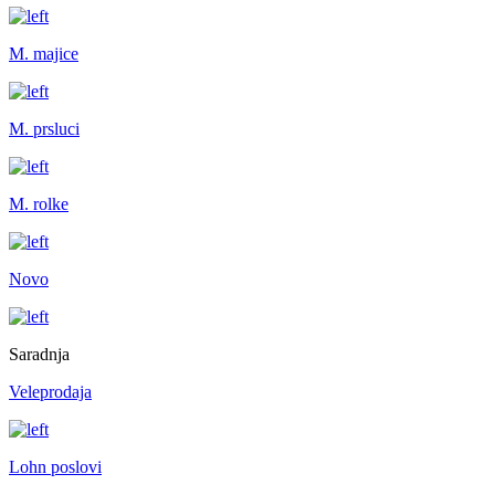
M. majice
M. prsluci
M. rolke
Novo
Saradnja
Veleprodaja
Lohn poslovi