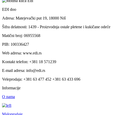
EDI doo
Adresa: Matejevački put 19, 18000 Niš
Šifra delatnosti: 1439 - Proizvodnja ostale pletene i kukičane odeće
Matični broj: 06955568
PIB: 100336427
Web adresa: www.edi.rs
Kontakt telefon: +381 18 571239
E-mail adresa: info@edi.rs
Veleprodaja: +381 63 477 452 +381 63 433 696
Informacije
O nama
Maloprodaje