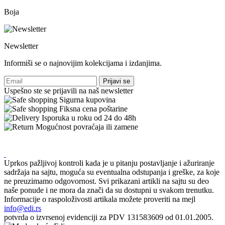
Boja
Newsletter
Informiši se o najnovijim kolekcijama i izdanjima.
Prijavi se
Uspešno ste se prijavili na naš newsletter
Sigurna kupovina
Fiksna cena poštarine
Isporuka u roku od 24 do 48h
Mogućnost povraćaja ili zamene
Uprkos pažljivoj kontroli kada je u pitanju postavljanje i ažuriranje
sadržaja na sajtu, moguća su eventualna odstupanja i greške, za koje
ne preuzimamo odgovornost. Svi prikazani artikli na sajtu su deo
naše ponude i ne mora da znači da su dostupni u svakom trenutku.
Informacije o raspoloživosti artikala možete proveriti na mejl
info@edi.rs
potvrda o izvrsenoj evidenciji za PDV 131583609 od 01.01.2005.