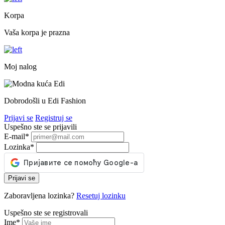
Korpa
Vaša korpa je prazna
Moj nalog
Dobrodošli u Edi Fashion
Prijavi se
Registruj se
Uspešno ste se prijavili
E-mail
*
Lozinka
*
Prijavi se
Zaboravljena lozinka?
Resetuj lozinku
Uspešno ste se registrovali
Ime
*