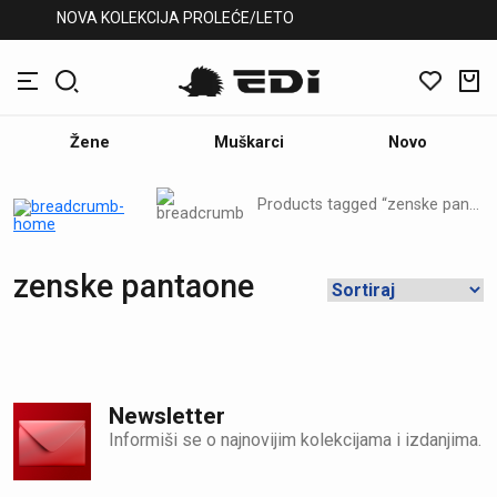
NOVA KOLEKCIJA PROLEĆE/LETO
Žene
Muškarci
Novo
Products tagged “zenske pantaone”
zenske pantaone
Newsletter
Informiši se o najnovijim kolekcijama i izdanjima.