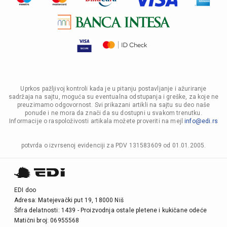
Uprkos pažljivoj kontroli kada je u pitanju postavljanje i ažuriranje
sadržaja na sajtu, moguća su eventualna odstupanja i greške, za koje ne
preuzimamo odgovornost. Svi prikazani artikli na sajtu su deo naše
ponude i ne mora da znači da su dostupni u svakom trenutku.
Informacije o raspoloživosti artikala možete proveriti na mejl
info@edi.rs
potvrda o izvrsenoj evidenciji za PDV 131583609 od 01.01.2005.
EDI doo
Adresa: Matejevački put 19, 18000 Niš
Šifra delatnosti: 1439 - Proizvodnja ostale pletene i kukičane odeće
Matični broj: 06955568