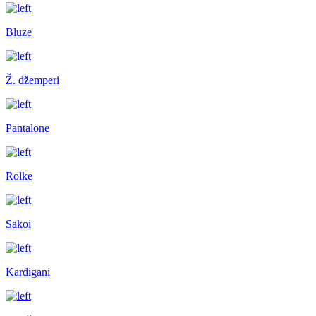
Bluze
Ž. džemperi
Pantalone
Rolke
Sakoi
Kardigani