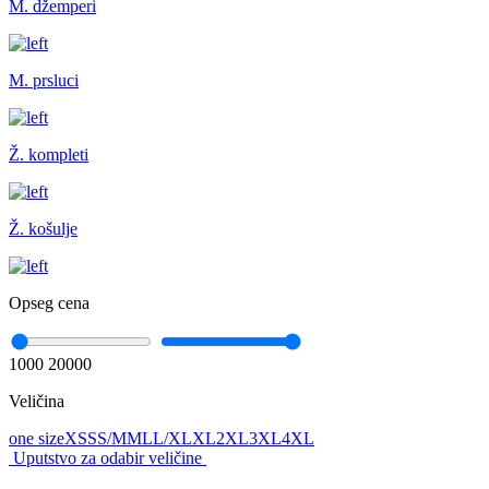
M. džemperi
M. prsluci
Ž. kompleti
Ž. košulje
Opseg cena
1000
20000
Veličina
one size
XS
S
S/M
M
L
L/XL
XL
2XL
3XL
4XL
Uputstvo za odabir veličine