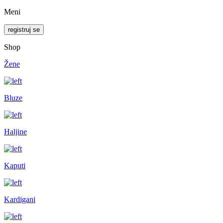
Meni
registruj se
Shop
Žene
Bluze
Haljine
Kaputi
Kardigani