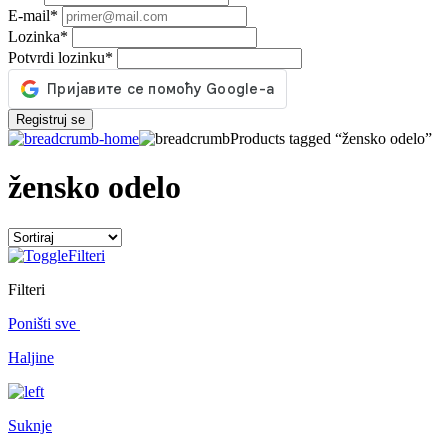
E-mail
*
Lozinka
*
Potvrdi lozinku
*
Registruj se
Products tagged “žensko odelo”
žensko odelo
Filteri
Filteri
Poništi sve
Haljine
Suknje