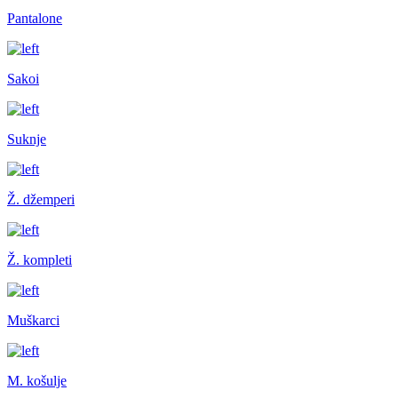
Pantalone
Sakoi
Suknje
Ž. džemperi
Ž. kompleti
Muškarci
M. košulje