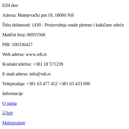
EDI doo
Adresa: Matejevački put 19, 18000 Niš
Šifra delatnosti: 1439 - Proizvodnja ostale pletene i kukičane odeće
Matični broj: 06955568
PIB: 100336427
Web adresa: www.edi.rs
Kontakt telefon: +381 18 571239
E-mail adresa: info@edi.rs
Veleprodaja: +381 63 477 452 +381 63 433 696
Informacije
O nama
Maloprodaje