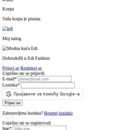
Korpa
Vaša korpa je prazna
Moj nalog
Dobrodošli u Edi Fashion
Prijavi se
Registruj se
Uspešno ste se prijavili
E-mail
*
Lozinka
*
Prijavi se
Zaboravljena lozinka?
Resetuj lozinku
Uspešno ste se registrovali
Ime
*