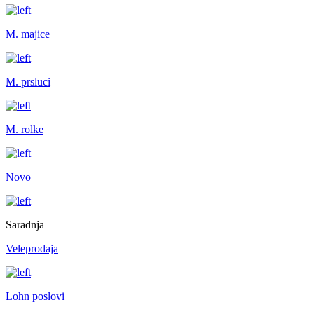
M. majice
M. prsluci
M. rolke
Novo
Saradnja
Veleprodaja
Lohn poslovi