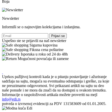
Boja
Newsletter
Informiši se o najnovijim kolekcijama i izdanjima.
Prijavi se
Uspešno ste se prijavili na naš newsletter
Sigurna kupovina
Fiksna cena poštarine
Isporuka u roku od 24 do 48h
Mogućnost povraćaja ili zamene
Uprkos pažljivoj kontroli kada je u pitanju postavljanje i ažuriranje
sadržaja na sajtu, moguća su eventualna odstupanja i greške, za koje
ne preuzimamo odgovornost. Svi prikazani artikli na sajtu su deo
naše ponude i ne mora da znači da su dostupni u svakom trenutku.
Informacije o raspoloživosti artikala možete proveriti na mejl
info@edi.rs
potvrda o izvrsenoj evidenciji za PDV 131583609 od 01.01.2005.