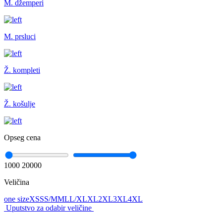
M. džemperi
M. prsluci
Ž. kompleti
Ž. košulje
Opseg cena
1000
20000
Veličina
one size
XS
S
S/M
M
L
L/XL
XL
2XL
3XL
4XL
Uputstvo za odabir veličine