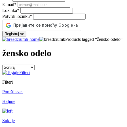
E-mail
*
Lozinka
*
Potvrdi lozinku
*
Registruj se
Products tagged “žensko odelo”
žensko odelo
Filteri
Filteri
Poništi sve
Haljine
Suknje