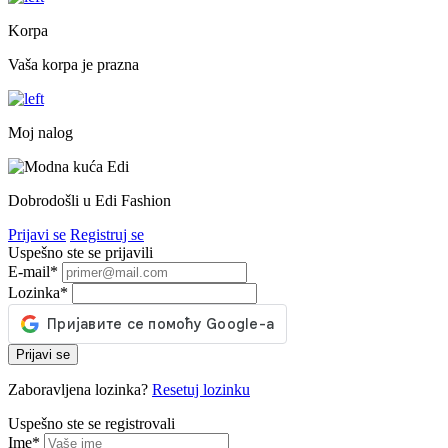
Korpa
Vaša korpa je prazna
Moj nalog
Dobrodošli u Edi Fashion
Prijavi se
Registruj se
Uspešno ste se prijavili
E-mail
*
Lozinka
*
Prijavi se
Zaboravljena lozinka?
Resetuj lozinku
Uspešno ste se registrovali
Ime
*