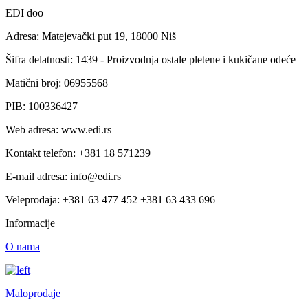
EDI doo
Adresa: Matejevački put 19, 18000 Niš
Šifra delatnosti: 1439 - Proizvodnja ostale pletene i kukičane odeće
Matični broj: 06955568
PIB: 100336427
Web adresa: www.edi.rs
Kontakt telefon: +381 18 571239
E-mail adresa: info@edi.rs
Veleprodaja: +381 63 477 452 +381 63 433 696
Informacije
O nama
Maloprodaje