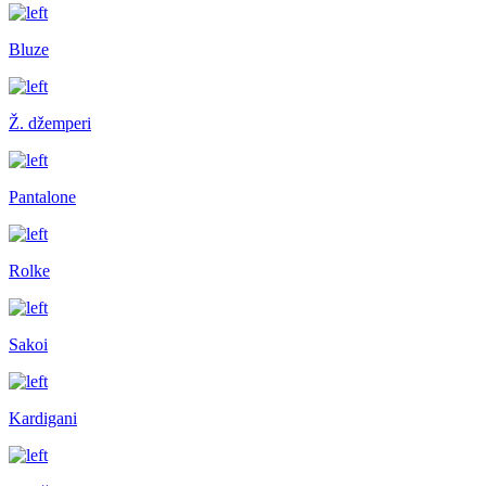
Bluze
Ž. džemperi
Pantalone
Rolke
Sakoi
Kardigani