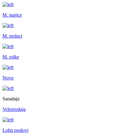
M. majice
M. prsluci
M. rolke
Novo
Saradnja
Veleprodaja
Lohn poslovi