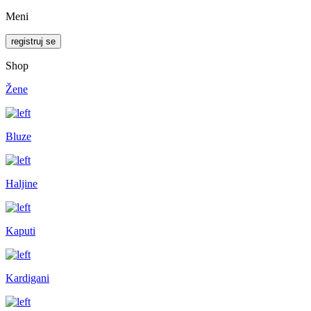
Meni
registruj se
Shop
Žene
Bluze
Haljine
Kaputi
Kardigani