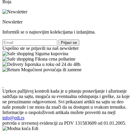
Boja
Newsletter
Informiši se o najnovijim kolekcijama i izdanjima.
Prijavi se
Uspešno ste se prijavili na naš newsletter
Sigurna kupovina
Fiksna cena poštarine
Isporuka u roku od 24 do 48h
Mogućnost povraćaja ili zamene
Uprkos pažljivoj kontroli kada je u pitanju postavljanje i ažuriranje
sadržaja na sajtu, moguća su eventualna odstupanja i greške, za koje
ne preuzimamo odgovornost. Svi prikazani artikli na sajtu su deo
naše ponude i ne mora da znači da su dostupni u svakom trenutku.
Informacije o raspoloživosti artikala možete proveriti na mejl
info@edi.rs
potvrda o izvrsenoj evidenciji za PDV 131583609 od 01.01.2005.