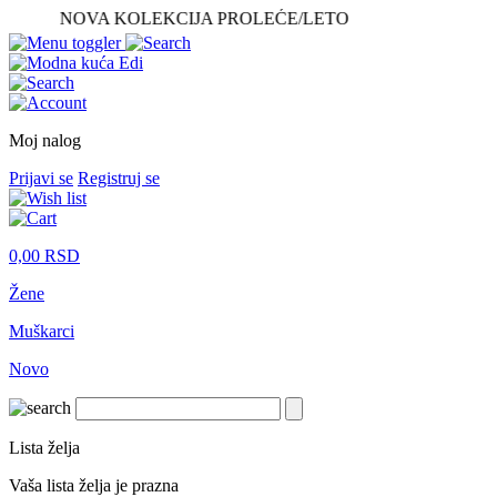
NOVA KOLEKCIJA PROLEĆE/LETO
Moj nalog
Prijavi se
Registruj se
0,00
RSD
Žene
Muškarci
Novo
Lista želja
Vaša lista želja je prazna