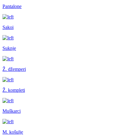
Pantalone
Sakoi
Suknje
Ž. džemperi
Ž. kompleti
Muškarci
M. košulje