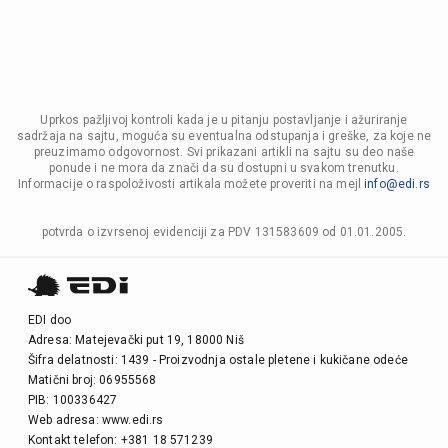
Uprkos pažljivoj kontroli kada je u pitanju postavljanje i ažuriranje
sadržaja na sajtu, moguća su eventualna odstupanja i greške, za koje ne
preuzimamo odgovornost. Svi prikazani artikli na sajtu su deo naše
ponude i ne mora da znači da su dostupni u svakom trenutku.
Informacije o raspoloživosti artikala možete proveriti na mejl
info@edi.rs
potvrda o izvrsenoj evidenciji za PDV 131583609 od 01.01.2005.
EDI doo
Adresa: Matejevački put 19, 18000 Niš
Šifra delatnosti: 1439 - Proizvodnja ostale pletene i kukičane odeće
Matični broj: 06955568
PIB: 100336427
Web adresa: www.edi.rs
Kontakt telefon: +381 18 571239