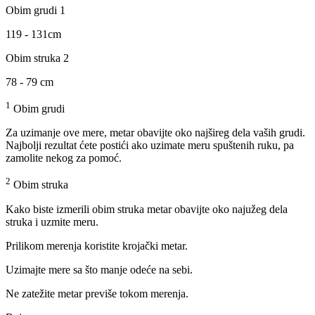
Obim grudi 1
119 - 131cm
Obim struka 2
78 - 79 cm
1
Obim grudi
Za uzimanje ove mere, metar obavijte oko najšireg dela vaših grudi.
Najbolji rezultat ćete postići ako uzimate meru spuštenih ruku, pa
zamolite nekog za pomoć.
2
Obim struka
Kako biste izmerili obim struka metar obavijte oko najužeg dela
struka i uzmite meru.
Prilikom merenja koristite krojački metar.
Uzimajte mere sa što manje odeće na sebi.
Ne zatežite metar previše tokom merenja.