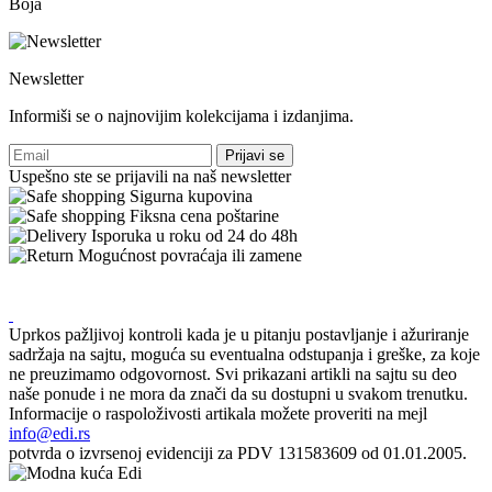
Boja
Newsletter
Informiši se o najnovijim kolekcijama i izdanjima.
Prijavi se
Uspešno ste se prijavili na naš newsletter
Sigurna kupovina
Fiksna cena poštarine
Isporuka u roku od 24 do 48h
Mogućnost povraćaja ili zamene
Uprkos pažljivoj kontroli kada je u pitanju postavljanje i ažuriranje
sadržaja na sajtu, moguća su eventualna odstupanja i greške, za koje
ne preuzimamo odgovornost. Svi prikazani artikli na sajtu su deo
naše ponude i ne mora da znači da su dostupni u svakom trenutku.
Informacije o raspoloživosti artikala možete proveriti na mejl
info@edi.rs
potvrda o izvrsenoj evidenciji za PDV 131583609 od 01.01.2005.