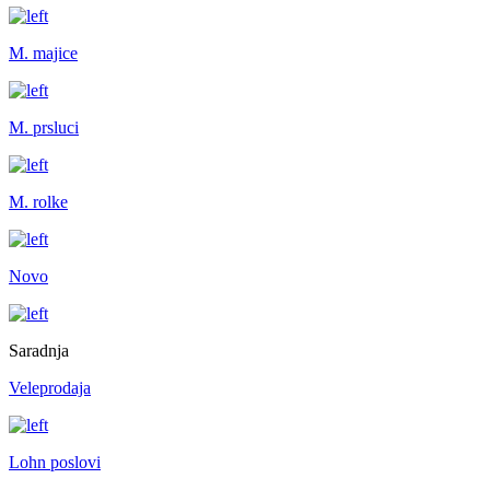
M. majice
M. prsluci
M. rolke
Novo
Saradnja
Veleprodaja
Lohn poslovi