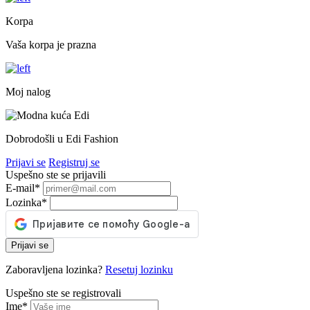
Korpa
Vaša korpa je prazna
Moj nalog
Dobrodošli u Edi Fashion
Prijavi se
Registruj se
Uspešno ste se prijavili
E-mail
*
Lozinka
*
Prijavi se
Zaboravljena lozinka?
Resetuj lozinku
Uspešno ste se registrovali
Ime
*