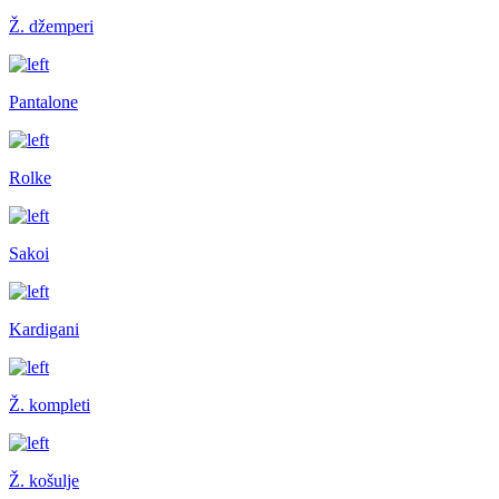
Ž. džemperi
Pantalone
Rolke
Sakoi
Kardigani
Ž. kompleti
Ž. košulje