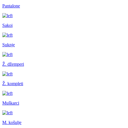
Pantalone
Sakoi
Suknje
Ž. džemperi
Ž. kompleti
Muškarci
M. košulje