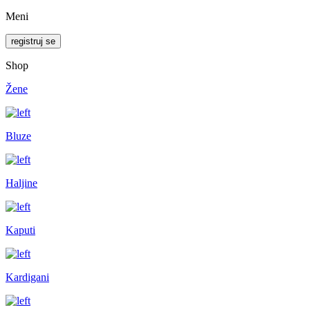
Meni
registruj se
Shop
Žene
Bluze
Haljine
Kaputi
Kardigani