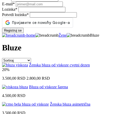
E-mail
*
Lozinka
*
Potvrdi lozinku
*
Registruj se
Žene
Bluze
Bluze
Ženska bluza od viskoze cvetni dezen
20%
3.500,00
RSD
2.800,00
RSD
Bluza od viskoze šarena
4.500,00
RSD
Ženska bluza asimetrična
3.500,00
RSD