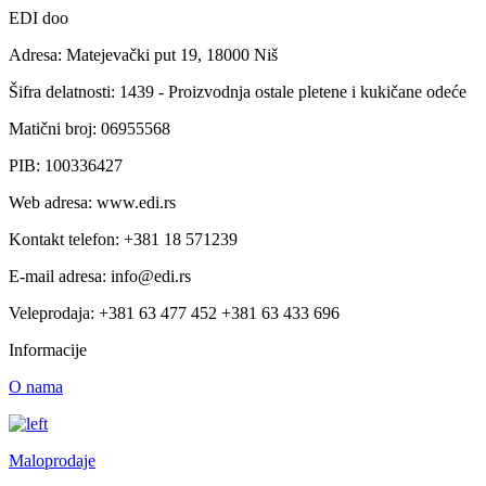
EDI doo
Adresa: Matejevački put 19, 18000 Niš
Šifra delatnosti: 1439 - Proizvodnja ostale pletene i kukičane odeće
Matični broj: 06955568
PIB: 100336427
Web adresa: www.edi.rs
Kontakt telefon: +381 18 571239
E-mail adresa: info@edi.rs
Veleprodaja: +381 63 477 452 +381 63 433 696
Informacije
O nama
Maloprodaje