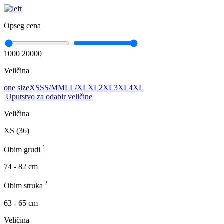
Opseg cena
1000
20000
Veličina
one size
XS
S
S/M
M
L
L/XL
XL
2XL
3XL
4XL
Uputstvo za odabir veličine
Veličina
XS (36)
1
Obim grudi
74 - 82 cm
2
Obim struka
63 - 65 cm
Veličina