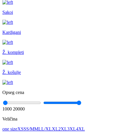
Sakoi
Kardigani
Ž. kompleti
Ž. košulje
Opseg cena
1000
20000
Veličina
one size
XS
S
S/M
M
L
L/XL
XL
2XL
3XL
4XL