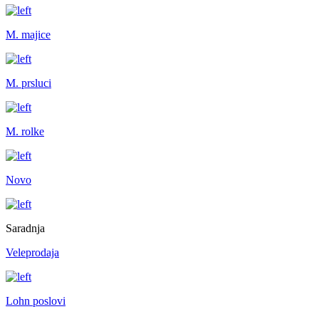
M. majice
M. prsluci
M. rolke
Novo
Saradnja
Veleprodaja
Lohn poslovi