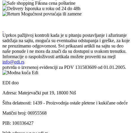
Fiksna cena poštarine
Isporuka u roku od 24 do 48h
Mogućnost povraćaja ili zamene
Uprkos pažljivoj kontroli kada je u pitanju postavljanje i ažuriranje
sadržaja na sajtu, moguća su eventualna odstupanja i greške, za koje
ne preuzimamo odgovornost. Svi prikazani artikli na sajtu su deo
naše ponude i ne mora da znači da su dostupni u svakom trenutku.
Informacije o raspoloživosti artikala možete proveriti na mejl
info@edi.rs
potvrda o izvrsenoj evidenciji za PDV 131583609 od 01.01.2005.
EDI doo
Adresa: Matejevački put 19, 18000 Niš
Šifra delatnosti: 1439 - Proizvodnja ostale pletene i kukičane odeće
Matični broj: 06955568
PIB: 100336427