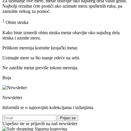
Za uzimanje ove mere, metar obavijte oko najšireg dela vaših grudi.
Najbolji rezultat ćete postići ako uzimate meru spuštenih ruku, pa
zamolite nekog za pomoć.
2
Obim struka
Kako biste izmerili obim struka metar obavijte oko najužeg dela
struka i uzmite meru.
Prilikom merenja koristite krojački metar.
Uzimajte mere sa što manje odeće na sebi.
Ne zatežite metar previše tokom merenja.
Boja
Newsletter
Informiši se o najnovijim kolekcijama i izdanjima.
Prijavi se
Uspešno ste se prijavili na naš newsletter
Sigurna kupovina