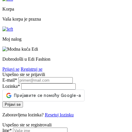
Korpa
Vaša korpa je prazna
Moj nalog
Dobrodošli u Edi Fashion
Prijavi se
Registruj se
Uspešno ste se prijavili
E-mail
*
Lozinka
*
Prijavi se
Zaboravljena lozinka?
Resetuj lozinku
Uspešno ste se registrovali
Ime
*