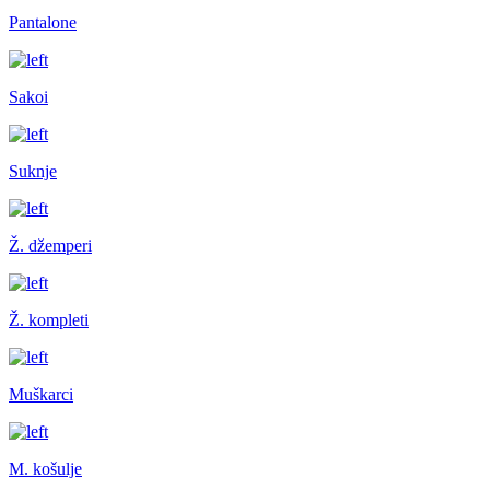
Pantalone
Sakoi
Suknje
Ž. džemperi
Ž. kompleti
Muškarci
M. košulje