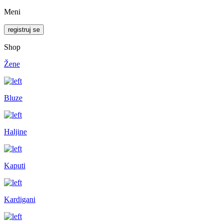
Meni
registruj se
Shop
Žene
Bluze
Haljine
Kaputi
Kardigani