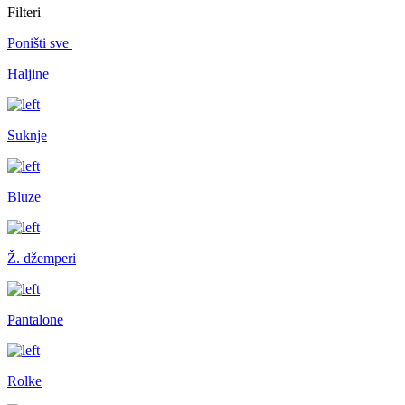
Filteri
Poništi sve
Haljine
Suknje
Bluze
Ž. džemperi
Pantalone
Rolke