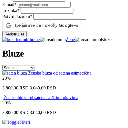
E-mail
*
Lozinka
*
Potvrdi lozinku
*
Registruj se
Žene
Bluze
Bluze
Ženska bluza od satena asimetrična
20%
3.800,00
RSD
3.040,00
RSD
Ženska bluza od satena sa širim rukavima
20%
3.800,00
RSD
3.040,00
RSD
Filteri