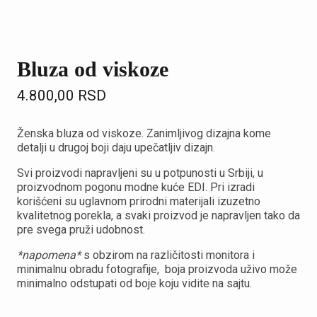
Bluza od viskoze
4.800,00
RSD
Ženska bluza od viskoze. Zanimljivog dizajna kome
detalji u drugoj boji daju upečatljiv dizajn.
Svi proizvodi napravljeni su u potpunosti u Srbiji, u
proizvodnom pogonu modne kuće EDI. Pri izradi
korišćeni su uglavnom prirodni materijali izuzetno
kvalitetnog porekla, a svaki proizvod je napravljen tako da
pre svega pruži udobnost.
*napomena*
s obzirom na različitosti monitora i
minimalnu obradu fotografije, boja proizvoda uživo može
minimalno odstupati od boje koju vidite na sajtu.