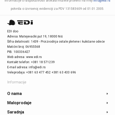
Informacije o raspoloživosti artikala možete proveriti na mejl
info@edi.rs
potvrda o izvrsenoj evidenciji za PDV 131583609 od 01.01.2005.
EDI doo
Adresa: Matejevački put 19, 18000 Niš
Šifra delatnosti: 1439 - Proizvodnja ostale pletene i kukičane odeće
Matični broj: 06955568
PIB: 100336427
Web adresa: www.edi.rs
Kontakt telefon: +381 18 571239
E-mail adresa: info@edi.rs
Veleprodaja: +381 63 477 452 +381 63 433 696
Informacije
O nama
Maloprodaje
Saradnja