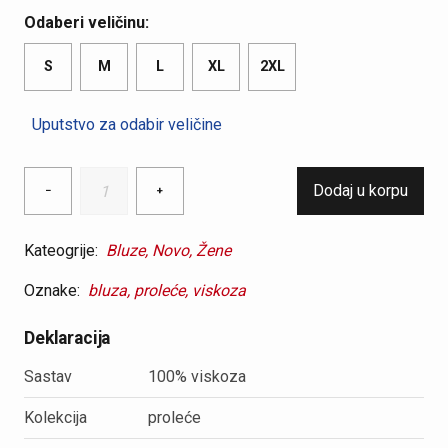
Odaberi veličinu:
S
M
L
XL
2XL
Uputstvo za odabir veličine
Bluza
Dodaj u korpu
−
+
od
viskoze
quantity
Kateogrije:
Bluze,
Novo,
Žene
Oznake:
bluza,
proleće,
viskoza
Deklaracija
Sastav
100% viskoza
Kolekcija
proleće