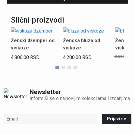
Slični proizvodi
Ženski džemper od
Ženska bluza od
Ženska b
viskoze
viskoze
viskoze 
4.800,00
RSD
4.200,00
RSD
3.500,00
Newsletter
Informiši se o najnovijim kolekcijama i izdanjima.
Prijavi se