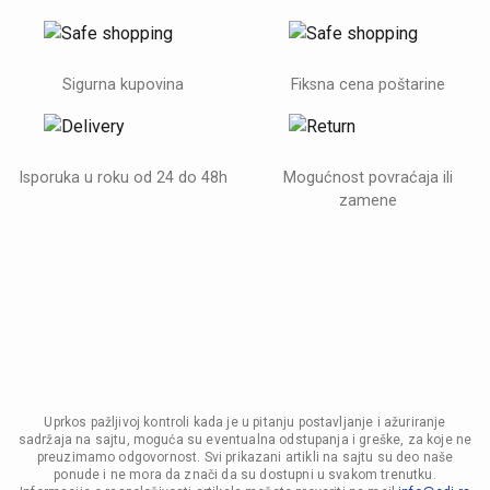
Sigurna kupovina
Fiksna cena poštarine
Isporuka u roku od 24 do 48h
Mogućnost povraćaja ili
zamene
Uprkos pažljivoj kontroli kada je u pitanju postavljanje i ažuriranje
sadržaja na sajtu, moguća su eventualna odstupanja i greške, za koje ne
preuzimamo odgovornost. Svi prikazani artikli na sajtu su deo naše
ponude i ne mora da znači da su dostupni u svakom trenutku.