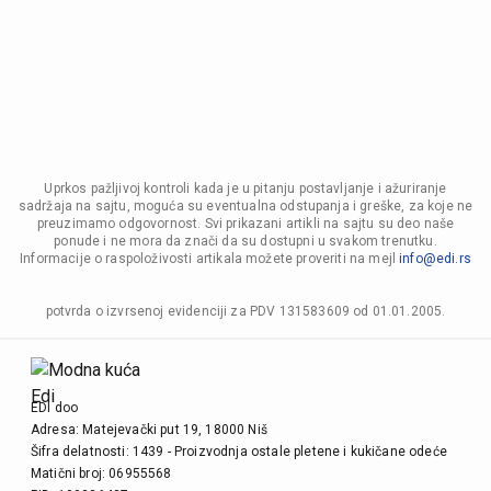
Uprkos pažljivoj kontroli kada je u pitanju postavljanje i ažuriranje
sadržaja na sajtu, moguća su eventualna odstupanja i greške, za koje ne
preuzimamo odgovornost. Svi prikazani artikli na sajtu su deo naše
ponude i ne mora da znači da su dostupni u svakom trenutku.
Informacije o raspoloživosti artikala možete proveriti na mejl
info@edi.rs
potvrda o izvrsenoj evidenciji za PDV 131583609 od 01.01.2005.
EDI doo
Adresa: Matejevački put 19, 18000 Niš
Šifra delatnosti: 1439 - Proizvodnja ostale pletene i kukičane odeće
Matični broj: 06955568