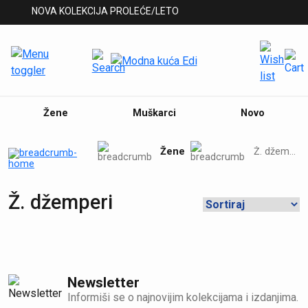
NOVA KOLEKCIJA PROLEĆE/LETO
Žene
Muškarci
Novo
Žene
Ž. džemperi
Ž. džemperi
Newsletter
Informiši se o najnovijim kolekcijama i izdanjima.