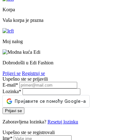
Korpa
Vaša korpa je prazna
Moj nalog
Dobrodošli u Edi Fashion
Prijavi se
Registruj se
Uspešno ste se prijavili
E-mail
*
Lozinka
*
Prijavi se
Zaboravljena lozinka?
Resetuj lozinku
Uspešno ste se registrovali
Ime
*