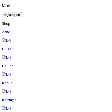
Meni
registruj se
Shop
Žene
Bluze
Haljine
Kaputi
Kardigani