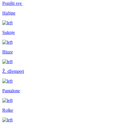
Poništi sve
Haljine
Suknje
Bluze
Ž. džemperi
Pantalone
Rolke