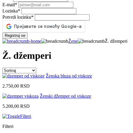
E-mail
*
Lozinka
*
Potvrdi lozinku
*
Registruj se
Žene
Ž. džemperi
Ž. džemperi
Ženska bluza od viskoze
2.750,00
RSD
Ženski džemper od viskoze
5.200,00
RSD
Filteri
Filteri