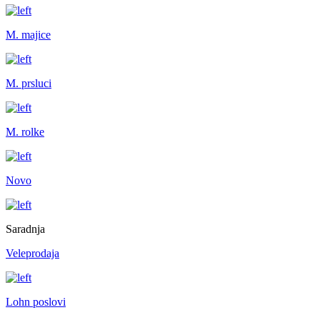
M. majice
M. prsluci
M. rolke
Novo
Saradnja
Veleprodaja
Lohn poslovi