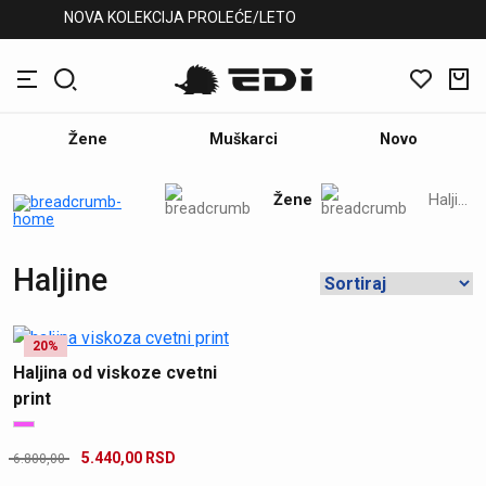
NOVA KOLEKCIJA PROLEĆE/LETO
Žene
Muškarci
Novo
Žene
Haljine
Haljine
20%
Haljina od viskoze cvetni
print
5.440,00
RSD
6.800,00