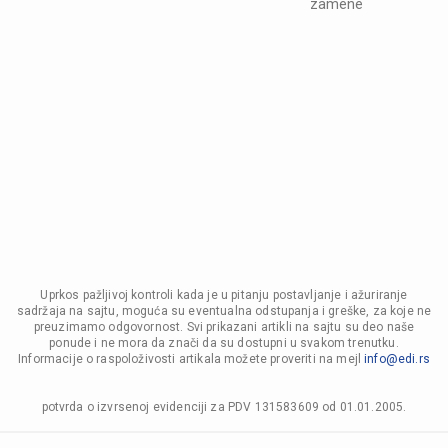
zamene
Uprkos pažljivoj kontroli kada je u pitanju postavljanje i ažuriranje
sadržaja na sajtu, moguća su eventualna odstupanja i greške, za koje ne
preuzimamo odgovornost. Svi prikazani artikli na sajtu su deo naše
ponude i ne mora da znači da su dostupni u svakom trenutku.
Informacije o raspoloživosti artikala možete proveriti na mejl
info@edi.rs
potvrda o izvrsenoj evidenciji za PDV 131583609 od 01.01.2005.