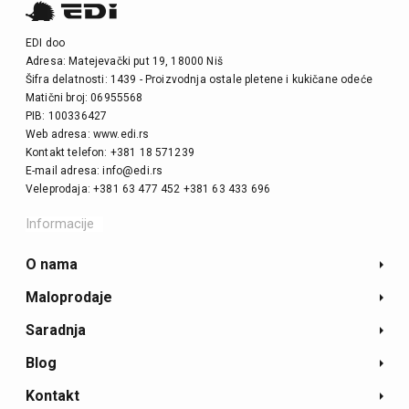
EDI doo
Adresa: Matejevački put 19, 18000 Niš
Šifra delatnosti: 1439 - Proizvodnja ostale pletene i kukičane odeće
Matični broj: 06955568
PIB: 100336427
Web adresa: www.edi.rs
Kontakt telefon: +381 18 571239
E-mail adresa: info@edi.rs
Veleprodaja: +381 63 477 452 +381 63 433 696
Informacije
O nama
Maloprodaje
Saradnja
Blog
Kontakt