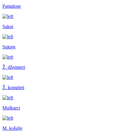
Pantalone
Sakoi
Suknje
Ž. džemperi
Ž. kompleti
Muškarci
M. košulje