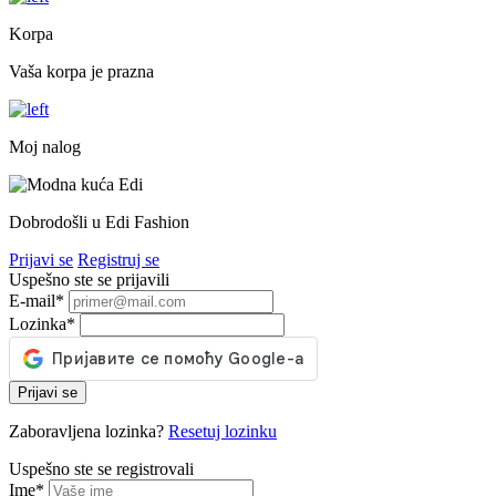
Korpa
Vaša korpa je prazna
Moj nalog
Dobrodošli u Edi Fashion
Prijavi se
Registruj se
Uspešno ste se prijavili
E-mail
*
Lozinka
*
Prijavi se
Zaboravljena lozinka?
Resetuj lozinku
Uspešno ste se registrovali
Ime
*