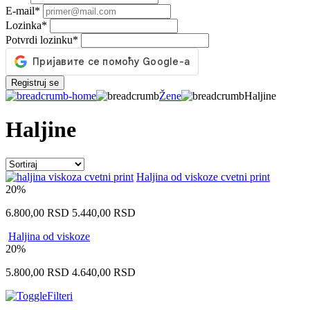
E-mail
*
Lozinka
*
Potvrdi lozinku
*
Registruj se
Žene
Haljine
Haljine
Haljina od viskoze cvetni print
20%
6.800,00
RSD
5.440,00
RSD
Haljina od viskoze
20%
5.800,00
RSD
4.640,00
RSD
Filteri