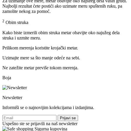
Za uzimanje ove mere, metar obavijte oko najšireg dela vaših grudi.
Najbolji rezultat ćete postići ako uzimate meru spuštenih ruku, pa
zamolite nekog za pomoć.
2
Obim struka
Kako biste izmerili obim struka metar obavijte oko najužeg dela
struka i uzmite meru.
Prilikom merenja koristite krojački metar.
Uzimajte mere sa što manje odeće na sebi.
Ne zatežite metar previše tokom merenja.
Boja
Newsletter
Informiši se o najnovijim kolekcijama i izdanjima.
Prijavi se
Uspešno ste se prijavili na naš newsletter
Sigurna kupovina