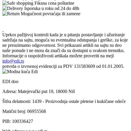
Fiksna cena poštarine
Isporuka u roku od 24 do 48h
Mogućnost povraćaja ili zamene
Uprkos pažljivoj kontroli kada je u pitanju postavljanje i ažuriranje
sadržaja na sajtu, moguća su eventualna odstupanja i greške, za koje
ne preuzimamo odgovornost. Svi prikazani artikli na sajtu su deo
naše ponude i ne mora da znači da su dostupni u svakom trenutku.
Informacije o raspoloživosti artikala možete proveriti na mejl
info@edi.rs
potvrda o izvrsenoj evidenciji za PDV 131583609 od 01.01.2005.
EDI doo
Adresa: Matejevački put 19, 18000 Niš
Šifra delatnosti: 1439 - Proizvodnja ostale pletene i kukičane odeće
Matični broj: 06955568
PIB: 100336427