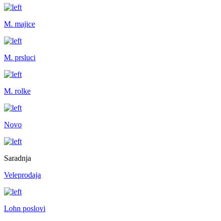
M. majice
M. prsluci
M. rolke
Novo
Saradnja
Veleprodaja
Lohn poslovi