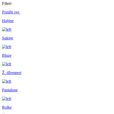
Filteri
Poništi sve
Haljine
Suknje
Bluze
Ž. džemperi
Pantalone
Rolke