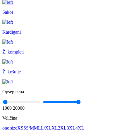
Sakoi
Kardigani
Ž. kompleti
Ž. košulje
Opseg cena
1000
20000
Veličina
one size
XS
S
S/M
M
L
L/XL
XL
2XL
3XL
4XL