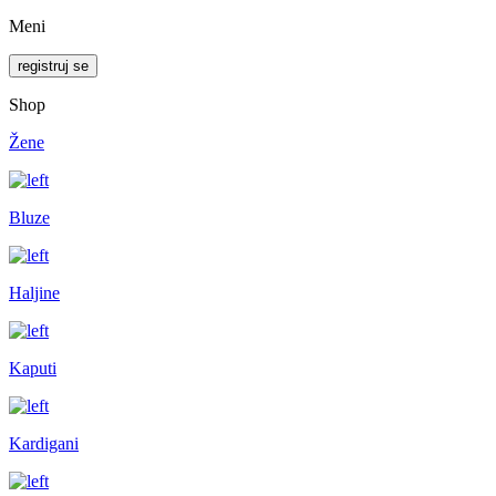
Meni
registruj se
Shop
Žene
Bluze
Haljine
Kaputi
Kardigani