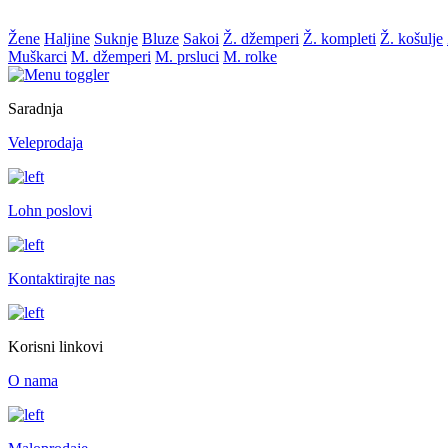
Žene
Haljine
Suknje
Bluze
Sakoi
Ž. džemperi
Ž. kompleti
Ž. košulje
Muškarci
M. džemperi
M. prsluci
M. rolke
Saradnja
Veleprodaja
Lohn poslovi
Kontaktirajte nas
Korisni linkovi
O nama