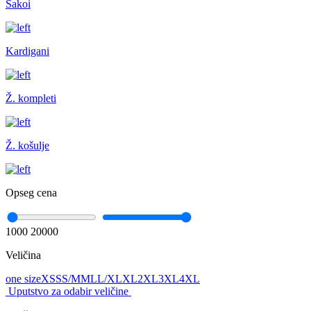
Sakoi
Kardigani
Ž. kompleti
Ž. košulje
Opseg cena
1000
20000
Veličina
one size
XS
S
S/M
M
L
L/XL
XL
2XL
3XL
4XL
Uputstvo za odabir veličine