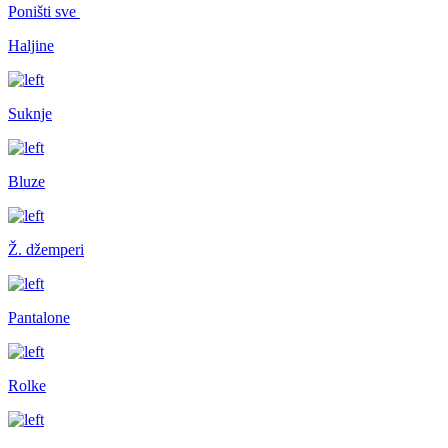
Poništi sve
Haljine
Suknje
Bluze
Ž. džemperi
Pantalone
Rolke