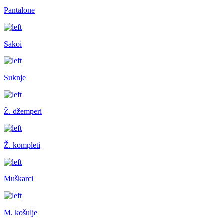
Pantalone
Sakoi
Suknje
Ž. džemperi
Ž. kompleti
Muškarci
M. košulje