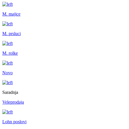
M. majice
M. prsluci
M. rolke
Novo
Saradnja
Veleprodaja
Lohn poslovi