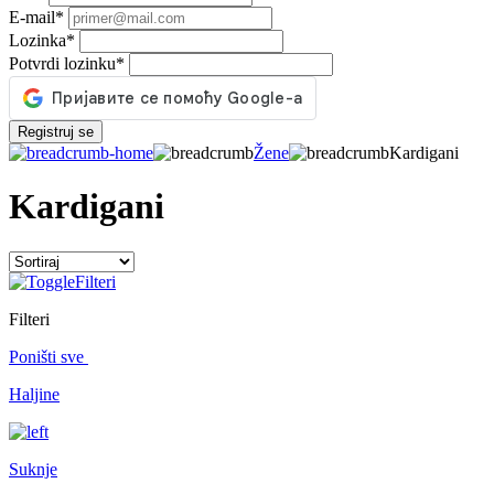
E-mail
*
Lozinka
*
Potvrdi lozinku
*
Registruj se
Žene
Kardigani
Kardigani
Filteri
Filteri
Poništi sve
Haljine
Suknje