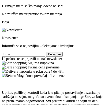
Uzimajte mere sa što manje odeće na sebi.
Ne zatežite metar previše tokom merenja.
Boja
Newsletter
Informiši se o najnovijim kolekcijama i izdanjima.
Prijavi se
Uspešno ste se prijavili na naš newsletter
Sigurna kupovina
Fiksna cena poštarine
Isporuka u roku od 24 do 48h
Mogućnost povraćaja ili zamene
Uprkos pažljivoj kontroli kada je u pitanju postavljanje i ažuriranje
sadržaja na sajtu, moguća su eventualna odstupanja i greške, za koje
ne preuzimamo odgovornost. Svi prikazani artikli na sajtu su deo