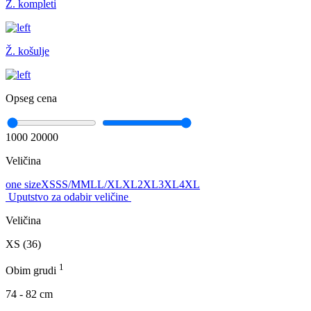
Ž. kompleti
Ž. košulje
Opseg cena
1000
20000
Veličina
one size
XS
S
S/M
M
L
L/XL
XL
2XL
3XL
4XL
Uputstvo za odabir veličine
Veličina
XS (36)
1
Obim grudi
74 - 82 cm