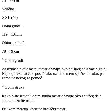
75 - 77 cm
Veličina
XXL (46)
Obim grudi 1
119 - 131cm
Obim struka 2
78 - 79 cm
1
Obim grudi
Za uzimanje ove mere, metar obavijte oko najšireg dela vaših grudi.
Najbolji rezultat ćete postići ako uzimate meru spuštenih ruku, pa
zamolite nekog za pomoć.
2
Obim struka
Kako biste izmerili obim struka metar obavijte oko najužeg dela
struka i uzmite meru.
Prilikom merenja koristite krojački metar.