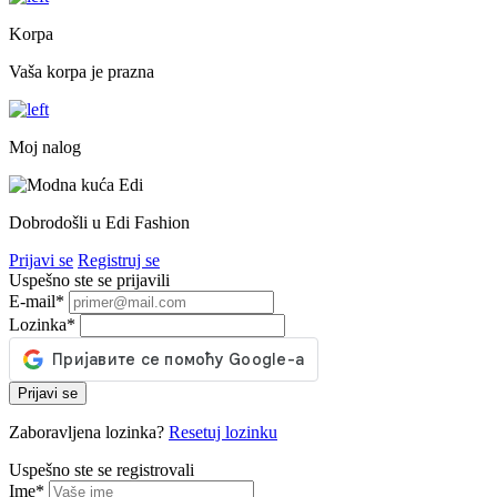
Korpa
Vaša korpa je prazna
Moj nalog
Dobrodošli u Edi Fashion
Prijavi se
Registruj se
Uspešno ste se prijavili
E-mail
*
Lozinka
*
Prijavi se
Zaboravljena lozinka?
Resetuj lozinku
Uspešno ste se registrovali
Ime
*