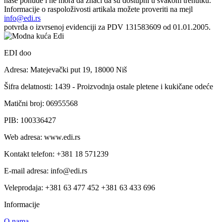
naše ponude i ne mora da znači da su dostupni u svakom trenutku.
Informacije o raspoloživosti artikala možete proveriti na mejl
info@edi.rs
potvrda o izvrsenoj evidenciji za PDV 131583609 od 01.01.2005.
EDI doo
Adresa: Matejevački put 19, 18000 Niš
Šifra delatnosti: 1439 - Proizvodnja ostale pletene i kukičane odeće
Matični broj: 06955568
PIB: 100336427
Web adresa: www.edi.rs
Kontakt telefon: +381 18 571239
E-mail adresa: info@edi.rs
Veleprodaja: +381 63 477 452 +381 63 433 696
Informacije
O nama