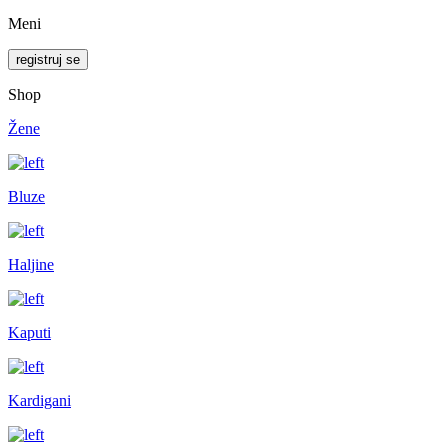
Meni
registruj se
Shop
Žene
Bluze
Haljine
Kaputi
Kardigani