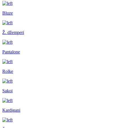
Bluze
Ž. džemperi
Pantalone
Rolke
Sakoi
Kardigani