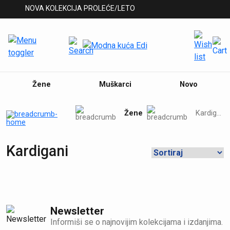
NOVA KOLEKCIJA PROLEĆE/LETO
Žene
Muškarci
Novo
Žene
Kardigani
Kardigani
Newsletter
Informiši se o najnovijim kolekcijama i izdanjima.