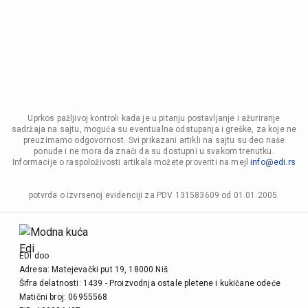
Uprkos pažljivoj kontroli kada je u pitanju postavljanje i ažuriranje
sadržaja na sajtu, moguća su eventualna odstupanja i greške, za koje ne
preuzimamo odgovornost. Svi prikazani artikli na sajtu su deo naše
ponude i ne mora da znači da su dostupni u svakom trenutku.
Informacije o raspoloživosti artikala možete proveriti na mejl
info@edi.rs
potvrda o izvrsenoj evidenciji za PDV 131583609 od 01.01.2005.
EDI doo
Adresa: Matejevački put 19, 18000 Niš
Šifra delatnosti: 1439 - Proizvodnja ostale pletene i kukičane odeće
Matični broj: 06955568