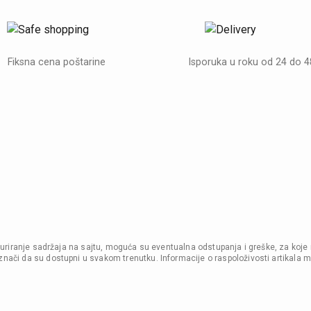
Fiksna cena poštarine
Isporuka u roku od 24 do 
i ažuriranje sadržaja na sajtu, moguća su eventualna odstupanja i greške, za koje
nači da su dostupni u svakom trenutku. Informacije o raspoloživosti artikala m