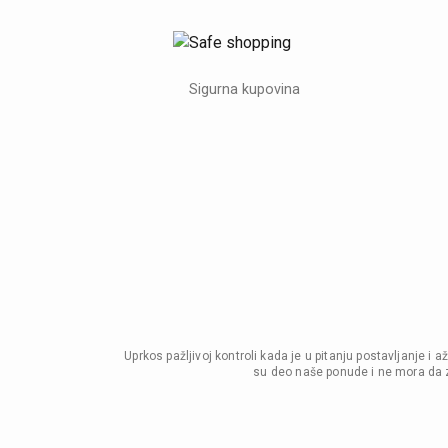
Sigurna kupovina
Uprkos pažljivoj kontroli kada je u pitanju postavljanje 
su deo naše ponude i ne mora da z