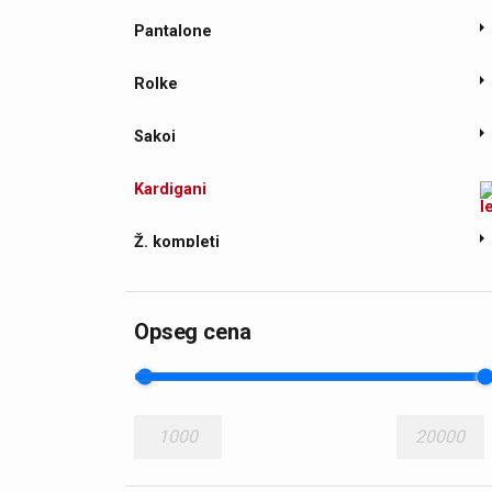
Pantalone
Rolke
Sakoi
Kardigani
Ž. kompleti
Ž. košulje
Opseg cena
1000
20000