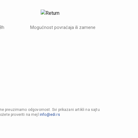
48h
Mogućnost povraćaja ili zamene
 ne preuzimamo odgovornost. Svi prikazani artikli na sajtu
ožete proveriti na mejl
info@edi.rs