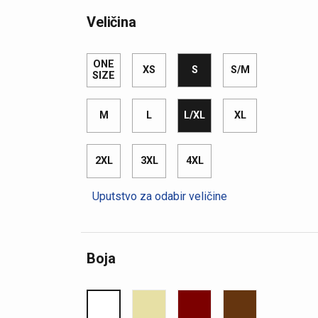
Veličina
ONE
XS
S
S/M
SIZE
M
L
L/XL
XL
2XL
3XL
4XL
Uputstvo za odabir veličine
Boja