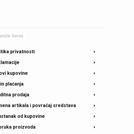
snički Servis
itika privatnosti
lamacije
ovi kupovine
in plaćanja
ditna prodaja
ena artikala i povraćaj sredstava
stanak od kupovine
oruka proizvoda