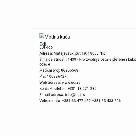
EDI doo
Adresa: Matejevački put 19, 18000 Niš
Šifra delatnosti: 1439 - Proizvodnja ostale pletene i kuk
odeće
Matični broj: 06955568
PIB: 100336427
Web adresa: www.edi.rs
Kontakt telefon: +381 18 571 239
E-mail adresa: info@edi.rs
Veleprodaja: +381 63 477 452 +381 63 433 696