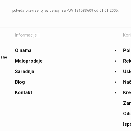
potvrda o izvrsenoj evidenciji za PDV 131583609 od 01.01.2005.
Informacije
Kori
O nama
Pol
ičane
Maloprodaje
Rek
Saradnja
Usl
Blog
Nač
Kontakt
Kre
Zam
Odu
Isp