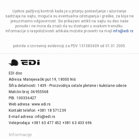
Uprkos pažljivoj kontroli kada je u pitanju postavljanje i ažuriranje
sadržaja na sajtu, moguća su eventualna odstupanja i greške, za koje ne
preuzimamo odgovornost. Svi prikazani artikli na sajtu su deo naše
ponude i ne mora da znači da su dostupni u svakom trenutku.
Informacije o raspoloživosti artikala možete proveriti na mejl
info@edi.rs
potvrda o izvrsenoj evidenciji za PDV 131583609 od 01.01.2005.
EDI doo
Adresa: Matejevački put 19, 18000 Niš
Šifra delatnosti: 1439 - Proizvodnja ostale pletene i kukičane odeće
Matični broj: 06955568
PIB: 100336427
Web adresa: www.edi.rs
Kontakt telefon: +381 18 571239
E-mail adresa: info@edi.rs
Veleprodaja: +381 63 477 452 +381 63 433 696
Informacije