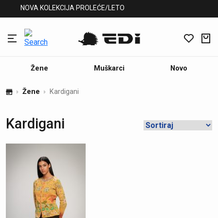
NOVA KOLEKCIJA PROLEĆE/LETO
Žene
Muškarci
Novo
Žene
Kardigani
Kardigani