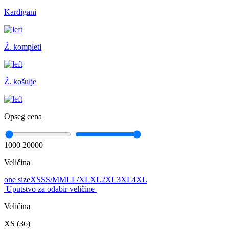
Kardigani
Ž. kompleti
Ž. košulje
Opseg cena
1000
20000
Veličina
one size
XS
S
S/M
M
L
L/XL
XL
2XL
3XL
4XL
Uputstvo za odabir veličine
Veličina
XS (36)