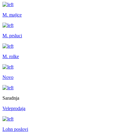
M. majice
M. prsluci
M. rolke
Novo
Saradnja
Veleprodaja
Lohn poslovi