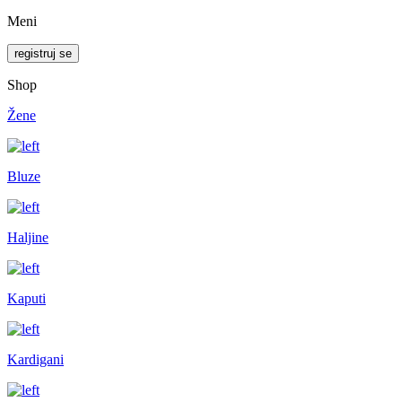
Meni
registruj se
Shop
Žene
Bluze
Haljine
Kaputi
Kardigani