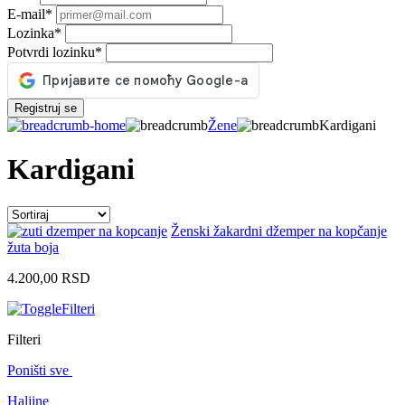
E-mail
*
Lozinka
*
Potvrdi lozinku
*
Registruj se
Žene
Kardigani
Kardigani
Ženski žakardni džemper na kopčanje
žuta boja
4.200,00
RSD
Filteri
Filteri
Poništi sve
Haljine