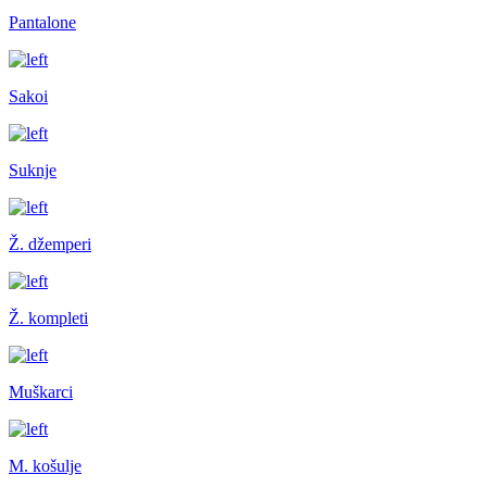
Pantalone
Sakoi
Suknje
Ž. džemperi
Ž. kompleti
Muškarci
M. košulje