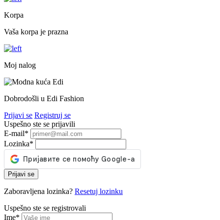
Korpa
Vaša korpa je prazna
Moj nalog
Dobrodošli u Edi Fashion
Prijavi se
Registruj se
Uspešno ste se prijavili
E-mail
*
Lozinka
*
Prijavi se
Zaboravljena lozinka?
Resetuj lozinku
Uspešno ste se registrovali
Ime
*