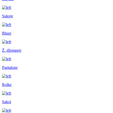
Suknje
Bluze
Ž. džemperi
Pantalone
Rolke
Sakoi