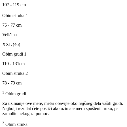
107 - 119 cm
2
Obim struka
75 - 77 cm
Veličina
XXL (46)
Obim grudi 1
119 - 131cm
Obim struka 2
78 - 79 cm
1
Obim grudi
Za uzimanje ove mere, metar obavijte oko najšireg dela vaših grudi.
Najbolji rezultat ćete postići ako uzimate meru spuštenih ruku, pa
zamolite nekog za pomoć.
2
Obim struka