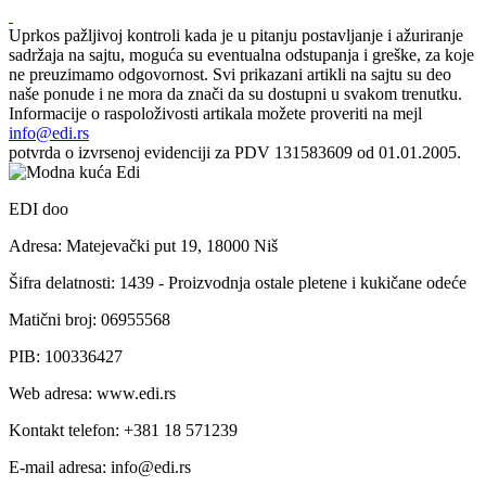
Uprkos pažljivoj kontroli kada je u pitanju postavljanje i ažuriranje
sadržaja na sajtu, moguća su eventualna odstupanja i greške, za koje
ne preuzimamo odgovornost. Svi prikazani artikli na sajtu su deo
naše ponude i ne mora da znači da su dostupni u svakom trenutku.
Informacije o raspoloživosti artikala možete proveriti na mejl
info@edi.rs
potvrda o izvrsenoj evidenciji za PDV 131583609 od 01.01.2005.
EDI doo
Adresa: Matejevački put 19, 18000 Niš
Šifra delatnosti: 1439 - Proizvodnja ostale pletene i kukičane odeće
Matični broj: 06955568
PIB: 100336427
Web adresa: www.edi.rs
Kontakt telefon: +381 18 571239
E-mail adresa: info@edi.rs