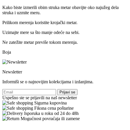
Kako biste izmerili obim struka metar obavijte oko najužeg dela
struka i uzmite meru.
Prilikom merenja koristite krojački metar.
Uzimajte mere sa što manje odeće na sebi.
Ne zatežite metar previše tokom merenja.
Boja
Newsletter
Informiši se o najnovijim kolekcijama i izdanjima.
Prijavi se
Uspešno ste se prijavili na naš newsletter
Sigurna kupovina
Fiksna cena poštarine
Isporuka u roku od 24 do 48h
Mogućnost povraćaja ili zamene