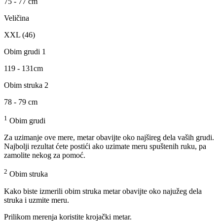
75 - 77 cm
Veličina
XXL (46)
Obim grudi 1
119 - 131cm
Obim struka 2
78 - 79 cm
1
Obim grudi
Za uzimanje ove mere, metar obavijte oko najšireg dela vaših grudi.
Najbolji rezultat ćete postići ako uzimate meru spuštenih ruku, pa
zamolite nekog za pomoć.
2
Obim struka
Kako biste izmerili obim struka metar obavijte oko najužeg dela
struka i uzmite meru.
Prilikom merenja koristite krojački metar.