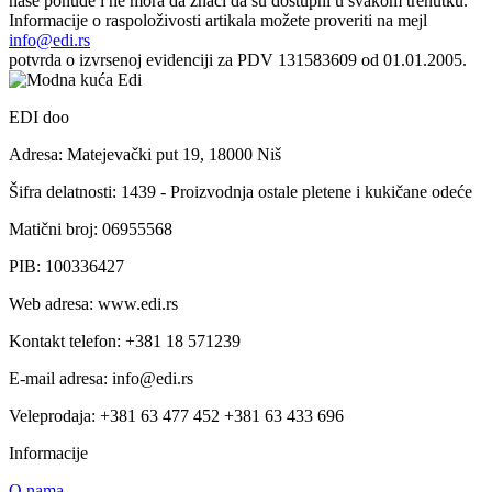
naše ponude i ne mora da znači da su dostupni u svakom trenutku.
Informacije o raspoloživosti artikala možete proveriti na mejl
info@edi.rs
potvrda o izvrsenoj evidenciji za PDV 131583609 od 01.01.2005.
EDI doo
Adresa: Matejevački put 19, 18000 Niš
Šifra delatnosti: 1439 - Proizvodnja ostale pletene i kukičane odeće
Matični broj: 06955568
PIB: 100336427
Web adresa: www.edi.rs
Kontakt telefon: +381 18 571239
E-mail adresa: info@edi.rs
Veleprodaja: +381 63 477 452 +381 63 433 696
Informacije
O nama