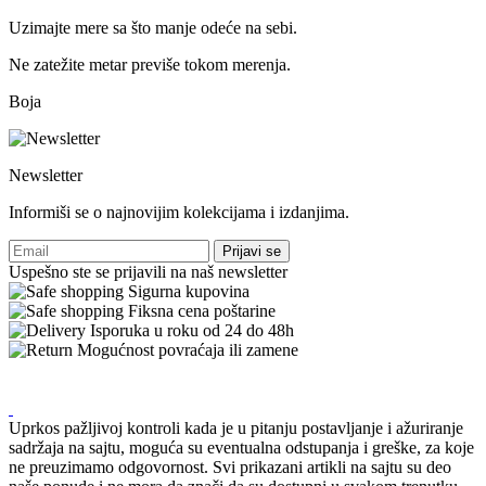
Uzimajte mere sa što manje odeće na sebi.
Ne zatežite metar previše tokom merenja.
Boja
Newsletter
Informiši se o najnovijim kolekcijama i izdanjima.
Prijavi se
Uspešno ste se prijavili na naš newsletter
Sigurna kupovina
Fiksna cena poštarine
Isporuka u roku od 24 do 48h
Mogućnost povraćaja ili zamene
Uprkos pažljivoj kontroli kada je u pitanju postavljanje i ažuriranje
sadržaja na sajtu, moguća su eventualna odstupanja i greške, za koje
ne preuzimamo odgovornost. Svi prikazani artikli na sajtu su deo