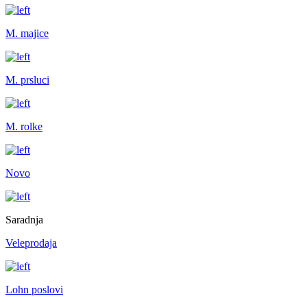
M. majice
M. prsluci
M. rolke
Novo
Saradnja
Veleprodaja
Lohn poslovi