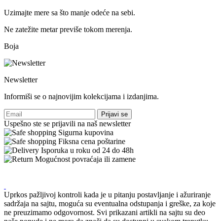
Uzimajte mere sa što manje odeće na sebi.
Ne zatežite metar previše tokom merenja.
Boja
Newsletter
Informiši se o najnovijim kolekcijama i izdanjima.
Prijavi se
Uspešno ste se prijavili na naš newsletter
Sigurna kupovina
Fiksna cena poštarine
Isporuka u roku od 24 do 48h
Mogućnost povraćaja ili zamene
Uprkos pažljivoj kontroli kada je u pitanju postavljanje i ažuriranje
sadržaja na sajtu, moguća su eventualna odstupanja i greške, za koje
ne preuzimamo odgovornost. Svi prikazani artikli na sajtu su deo