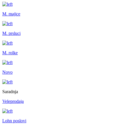
M. majice
M. prsluci
M. rolke
Novo
Saradnja
Veleprodaja
Lohn poslovi