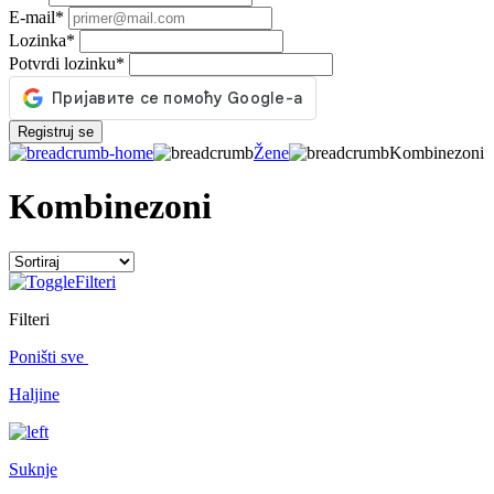
E-mail
*
Lozinka
*
Potvrdi lozinku
*
Registruj se
Žene
Kombinezoni
Kombinezoni
Filteri
Filteri
Poništi sve
Haljine
Suknje