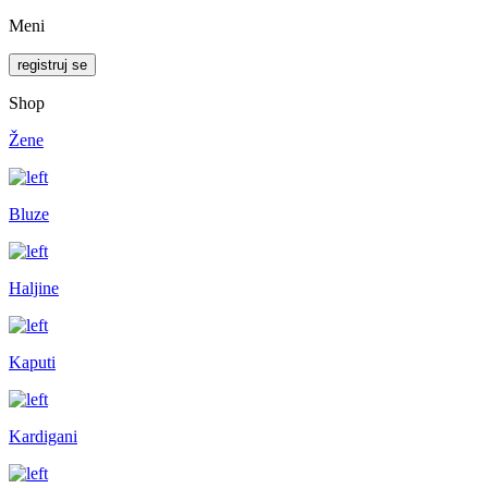
Meni
registruj se
Shop
Žene
Bluze
Haljine
Kaputi
Kardigani