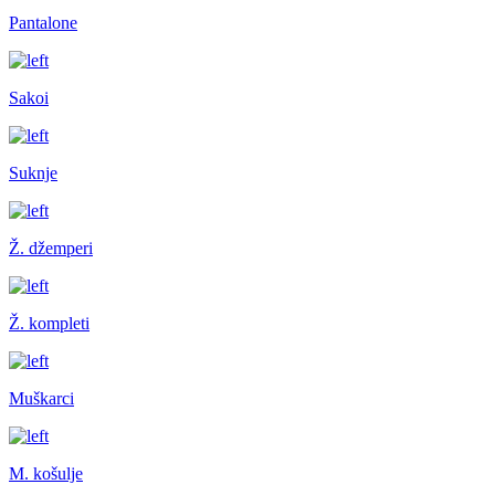
Pantalone
Sakoi
Suknje
Ž. džemperi
Ž. kompleti
Muškarci
M. košulje