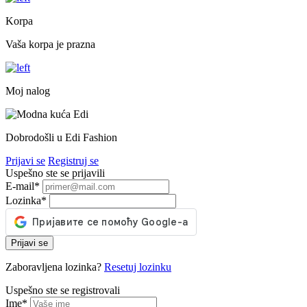
Korpa
Vaša korpa je prazna
Moj nalog
Dobrodošli u Edi Fashion
Prijavi se
Registruj se
Uspešno ste se prijavili
E-mail
*
Lozinka
*
Prijavi se
Zaboravljena lozinka?
Resetuj lozinku
Uspešno ste se registrovali
Ime
*