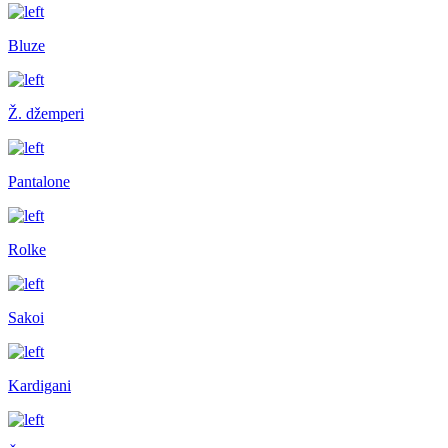
Bluze
Ž. džemperi
Pantalone
Rolke
Sakoi
Kardigani