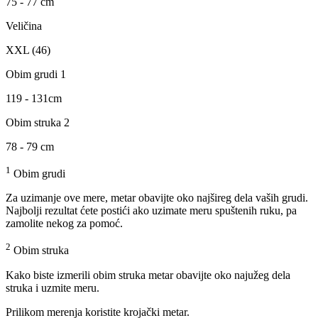
75 - 77 cm
Veličina
XXL (46)
Obim grudi 1
119 - 131cm
Obim struka 2
78 - 79 cm
1
Obim grudi
Za uzimanje ove mere, metar obavijte oko najšireg dela vaših grudi.
Najbolji rezultat ćete postići ako uzimate meru spuštenih ruku, pa
zamolite nekog za pomoć.
2
Obim struka
Kako biste izmerili obim struka metar obavijte oko najužeg dela
struka i uzmite meru.
Prilikom merenja koristite krojački metar.