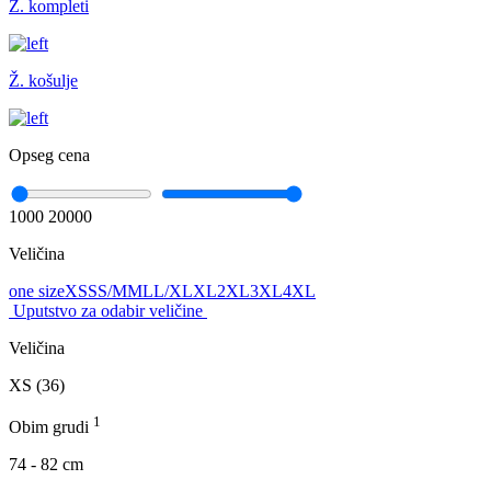
Ž. kompleti
Ž. košulje
Opseg cena
1000
20000
Veličina
one size
XS
S
S/M
M
L
L/XL
XL
2XL
3XL
4XL
Uputstvo za odabir veličine
Veličina
XS (36)
1
Obim grudi
74 - 82 cm