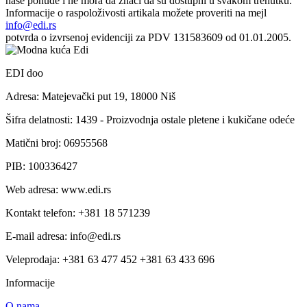
naše ponude i ne mora da znači da su dostupni u svakom trenutku.
Informacije o raspoloživosti artikala možete proveriti na mejl
info@edi.rs
potvrda o izvrsenoj evidenciji za PDV 131583609 od 01.01.2005.
EDI doo
Adresa: Matejevački put 19, 18000 Niš
Šifra delatnosti: 1439 - Proizvodnja ostale pletene i kukičane odeće
Matični broj: 06955568
PIB: 100336427
Web adresa: www.edi.rs
Kontakt telefon: +381 18 571239
E-mail adresa: info@edi.rs
Veleprodaja: +381 63 477 452 +381 63 433 696
Informacije
O nama