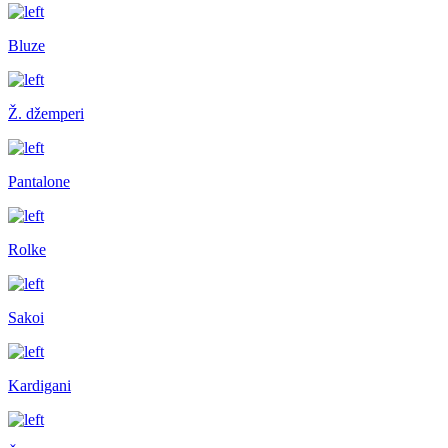
Bluze
Ž. džemperi
Pantalone
Rolke
Sakoi
Kardigani