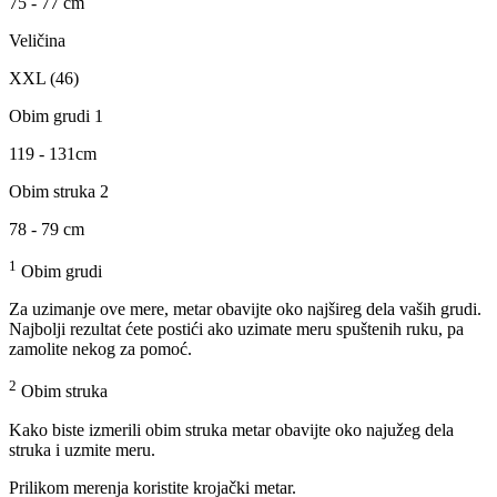
75 - 77 cm
Veličina
XXL (46)
Obim grudi 1
119 - 131cm
Obim struka 2
78 - 79 cm
1
Obim grudi
Za uzimanje ove mere, metar obavijte oko najšireg dela vaših grudi.
Najbolji rezultat ćete postići ako uzimate meru spuštenih ruku, pa
zamolite nekog za pomoć.
2
Obim struka
Kako biste izmerili obim struka metar obavijte oko najužeg dela
struka i uzmite meru.
Prilikom merenja koristite krojački metar.