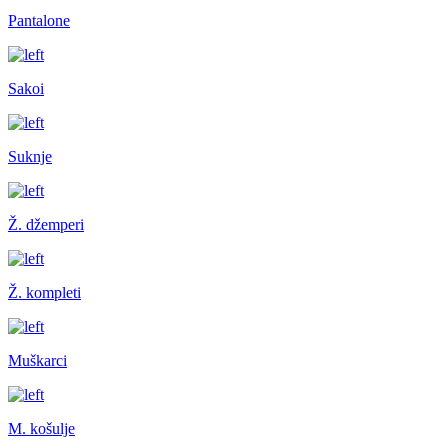
Pantalone
Sakoi
Suknje
Ž. džemperi
Ž. kompleti
Muškarci
M. košulje