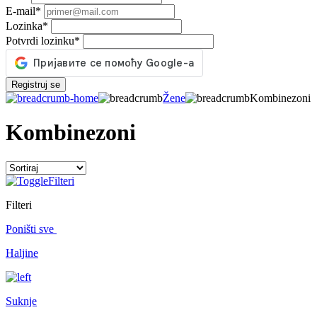
E-mail
*
Lozinka
*
Potvrdi lozinku
*
Registruj se
Žene
Kombinezoni
Kombinezoni
Filteri
Filteri
Poništi sve
Haljine
Suknje