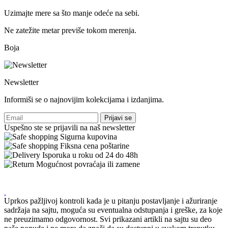
Uzimajte mere sa što manje odeće na sebi.
Ne zatežite metar previše tokom merenja.
Boja
Newsletter
Informiši se o najnovijim kolekcijama i izdanjima.
Prijavi se
Uspešno ste se prijavili na naš newsletter
Sigurna kupovina
Fiksna cena poštarine
Isporuka u roku od 24 do 48h
Mogućnost povraćaja ili zamene
Uprkos pažljivoj kontroli kada je u pitanju postavljanje i ažuriranje
sadržaja na sajtu, moguća su eventualna odstupanja i greške, za koje
ne preuzimamo odgovornost. Svi prikazani artikli na sajtu su deo