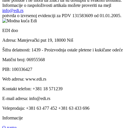
naše ponude i ne mora da znači da su dostupni u svakom trenutku.
Informacije o raspoloživosti artikala možete proveriti na mejl
info@edi.rs
potvrda o izvrsenoj evidenciji za PDV 131583609 od 01.01.2005.
EDI doo
Adresa: Matejevački put 19, 18000 Niš
Šifra delatnosti: 1439 - Proizvodnja ostale pletene i kukičane odeće
Matični broj: 06955568
PIB: 100336427
Web adresa: www.edi.rs
Kontakt telefon: +381 18 571239
E-mail adresa: info@edi.rs
Veleprodaja: +381 63 477 452 +381 63 433 696
Informacije
O nama