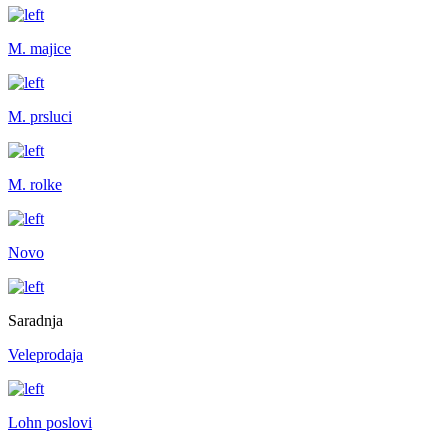
M. majice
M. prsluci
M. rolke
Novo
Saradnja
Veleprodaja
Lohn poslovi