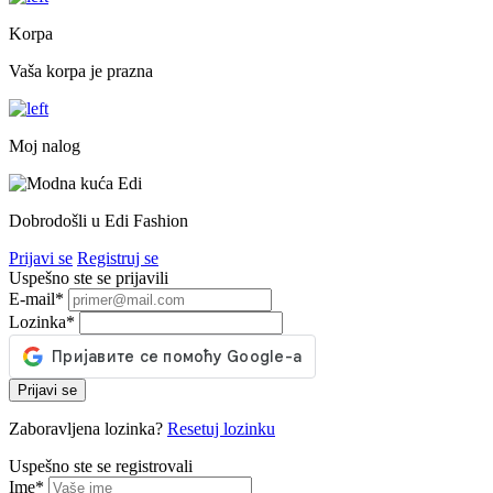
Korpa
Vaša korpa je prazna
Moj nalog
Dobrodošli u Edi Fashion
Prijavi se
Registruj se
Uspešno ste se prijavili
E-mail
*
Lozinka
*
Prijavi se
Zaboravljena lozinka?
Resetuj lozinku
Uspešno ste se registrovali
Ime
*