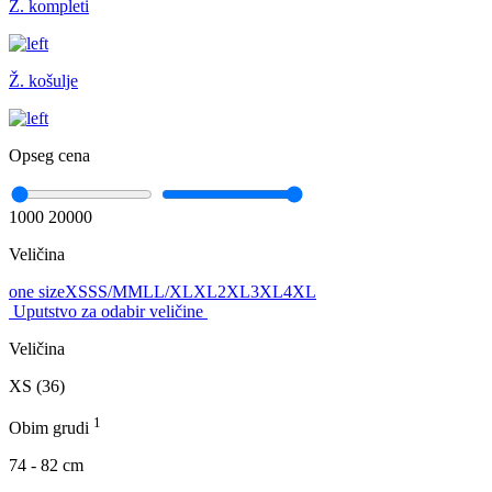
Ž. kompleti
Ž. košulje
Opseg cena
1000
20000
Veličina
one size
XS
S
S/M
M
L
L/XL
XL
2XL
3XL
4XL
Uputstvo za odabir veličine
Veličina
XS (36)
1
Obim grudi
74 - 82 cm