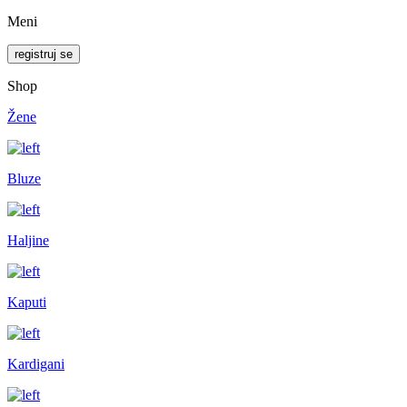
Meni
registruj se
Shop
Žene
Bluze
Haljine
Kaputi
Kardigani