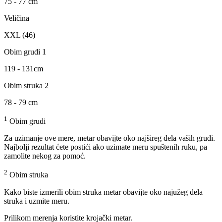
75 - 77 cm
Veličina
XXL (46)
Obim grudi 1
119 - 131cm
Obim struka 2
78 - 79 cm
1
Obim grudi
Za uzimanje ove mere, metar obavijte oko najšireg dela vaših grudi.
Najbolji rezultat ćete postići ako uzimate meru spuštenih ruku, pa
zamolite nekog za pomoć.
2
Obim struka
Kako biste izmerili obim struka metar obavijte oko najužeg dela
struka i uzmite meru.
Prilikom merenja koristite krojački metar.