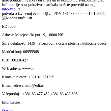
naše ponude i ne mora da znači da su dostupni u svakom trenutku.
Informacije o raspoloživosti artikala možete proveriti na mejl
info@edi.rs
potvrda o izvrsenoj evidenciji za PDV 131583609 od 01.01.2005.
EDI doo
Adresa: Matejevački put 19, 18000 Niš
Šifra delatnosti: 1439 - Proizvodnja ostale pletene i kukičane odeće
Matični broj: 06955568
PIB: 100336427
Web adresa: www.edi.rs
Kontakt telefon: +381 18 571239
E-mail adresa: info@edi.rs
Veleprodaja: +381 63 477 452 +381 63 433 696
Informacije
O nama