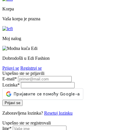
Korpa
Vaša korpa je prazna
Moj nalog
Dobrodošli u Edi Fashion
Prijavi se
Registruj se
Uspešno ste se prijavili
E-mail
*
Lozinka
*
Prijavi se
Zaboravljena lozinka?
Resetuj lozinku
Uspešno ste se registrovali
Ime
*