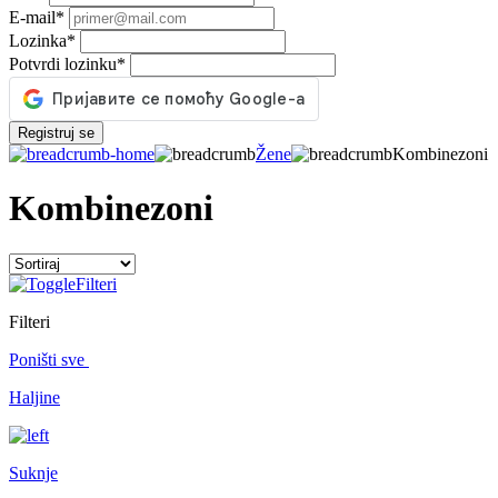
E-mail
*
Lozinka
*
Potvrdi lozinku
*
Registruj se
Žene
Kombinezoni
Kombinezoni
Filteri
Filteri
Poništi sve
Haljine
Suknje