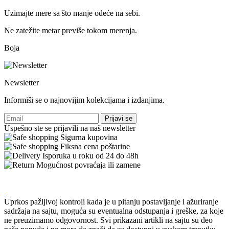
Uzimajte mere sa što manje odeće na sebi.
Ne zatežite metar previše tokom merenja.
Boja
Newsletter
Informiši se o najnovijim kolekcijama i izdanjima.
Prijavi se
Uspešno ste se prijavili na naš newsletter
Sigurna kupovina
Fiksna cena poštarine
Isporuka u roku od 24 do 48h
Mogućnost povraćaja ili zamene
Uprkos pažljivoj kontroli kada je u pitanju postavljanje i ažuriranje
sadržaja na sajtu, moguća su eventualna odstupanja i greške, za koje
ne preuzimamo odgovornost. Svi prikazani artikli na sajtu su deo