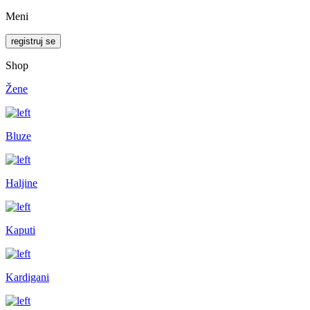
Meni
registruj se
Shop
Žene
Bluze
Haljine
Kaputi
Kardigani