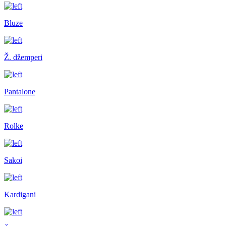
Bluze
Ž. džemperi
Pantalone
Rolke
Sakoi
Kardigani