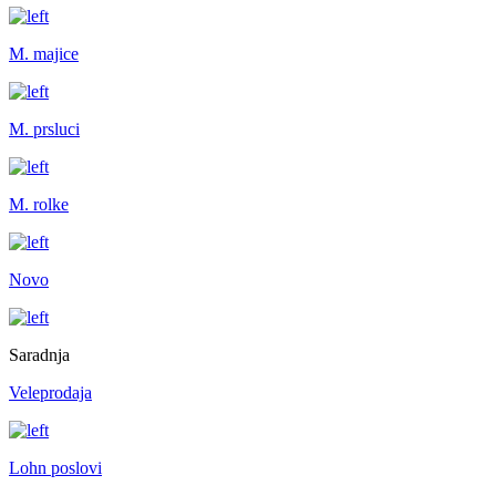
M. majice
M. prsluci
M. rolke
Novo
Saradnja
Veleprodaja
Lohn poslovi