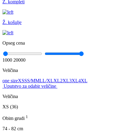
Ž. kompleti
Ž. košulje
Opseg cena
1000
20000
Veličina
one size
XS
S
S/M
M
L
L/XL
XL
2XL
3XL
4XL
Uputstvo za odabir veličine
Veličina
XS (36)
1
Obim grudi
74 - 82 cm