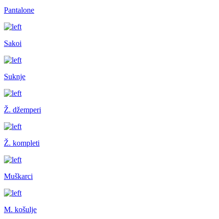
Pantalone
Sakoi
Suknje
Ž. džemperi
Ž. kompleti
Muškarci
M. košulje