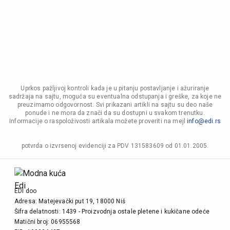
Uprkos pažljivoj kontroli kada je u pitanju postavljanje i ažuriranje
sadržaja na sajtu, moguća su eventualna odstupanja i greške, za koje ne
preuzimamo odgovornost. Svi prikazani artikli na sajtu su deo naše
ponude i ne mora da znači da su dostupni u svakom trenutku.
Informacije o raspoloživosti artikala možete proveriti na mejl
info@edi.rs
potvrda o izvrsenoj evidenciji za PDV 131583609 od 01.01.2005.
EDI doo
Adresa: Matejevački put 19, 18000 Niš
Šifra delatnosti: 1439 - Proizvodnja ostale pletene i kukičane odeće
Matični broj: 06955568