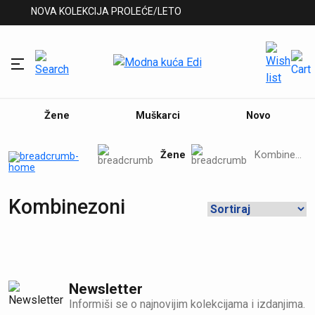
NOVA KOLEKCIJA PROLEĆE/LETO
Žene
Muškarci
Novo
Žene
Kombinezoni
Kombinezoni
Newsletter
Informiši se o najnovijim kolekcijama i izdanjima.