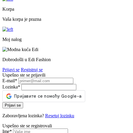
Korpa
Vaša korpa je prazna
Moj nalog
Dobrodošli u Edi Fashion
Prijavi se
Registruj se
Uspešno ste se prijavili
E-mail
*
Lozinka
*
Prijavi se
Zaboravljena lozinka?
Resetuj lozinku
Uspešno ste se registrovali
Ime
*