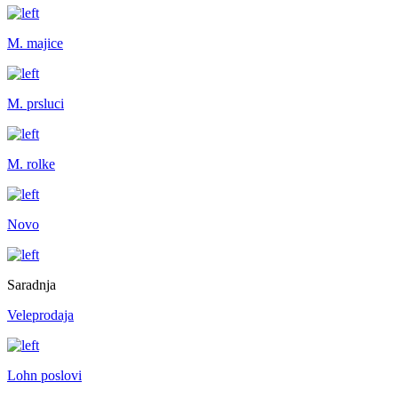
M. majice
M. prsluci
M. rolke
Novo
Saradnja
Veleprodaja
Lohn poslovi