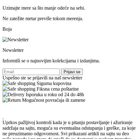
Uzimajte mere sa što manje odeće na sebi.
Ne zatežite metar previše tokom merenja.
Boja
Newsletter
Informiši se o najnovijim kolekcijama i izdanjima.
Prijavi se
Uspešno ste se prijavili na naš newsletter
Sigurna kupovina
Fiksna cena poštarine
Isporuka u roku od 24 do 48h
Mogućnost povraćaja ili zamene
Uprkos pažljivoj kontroli kada je u pitanju postavljanje i ažuriranje
sadržaja na sajtu, moguća su eventualna odstupanja i greške, za koje
ne preuzimamo odgovornost. Svi prikazani artikli na sajtu su deo