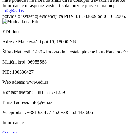
naše ponude i ne mora da znači da su dostupni u svakom trenutku.
Informacije o raspoloživosti artikala možete proveriti na mejl
info@edi.rs
potvrda o izvrsenoj evidenciji za PDV 131583609 od 01.01.2005.
EDI doo
Adresa: Matejevački put 19, 18000 Niš
Šifra delatnosti: 1439 - Proizvodnja ostale pletene i kukičane odeće
Matični broj: 06955568
PIB: 100336427
Web adresa: www.edi.rs
Kontakt telefon: +381 18 571239
E-mail adresa: info@edi.rs
Veleprodaja: +381 63 477 452 +381 63 433 696
Informacije
O nama