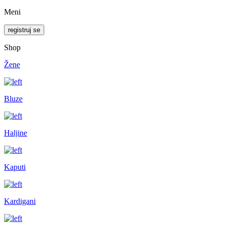
Meni
registruj se
Shop
Žene
Bluze
Haljine
Kaputi
Kardigani