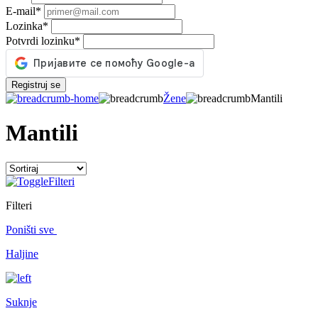
E-mail
*
Lozinka
*
Potvrdi lozinku
*
Registruj se
Žene
Mantili
Mantili
Filteri
Filteri
Poništi sve
Haljine
Suknje