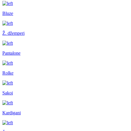
Bluze
Ž. džemperi
Pantalone
Rolke
Sakoi
Kardigani