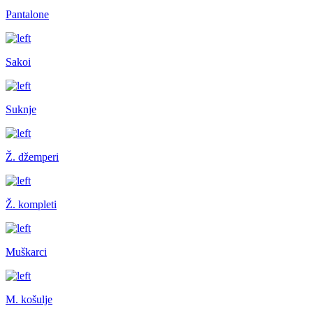
Pantalone
Sakoi
Suknje
Ž. džemperi
Ž. kompleti
Muškarci
M. košulje