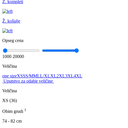
Ž. kompleti
Ž. košulje
Opseg cena
1000
20000
Veličina
one size
XS
S
S/M
M
L
L/XL
XL
2XL
3XL
4XL
Uputstvo za odabir veličine
Veličina
XS (36)
1
Obim grudi
74 - 82 cm