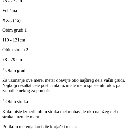
75 - 77 cm
Veličina
XXL (46)
Obim grudi 1
119 - 131cm
Obim struka 2
78 - 79 cm
1
Obim grudi
Za uzimanje ove mere, metar obavijte oko najšireg dela vaših grudi.
Najbolji rezultat ćete postići ako uzimate meru spuštenih ruku, pa
zamolite nekog za pomoć.
2
Obim struka
Kako biste izmerili obim struka metar obavijte oko najužeg dela
struka i uzmite meru.
Prilikom merenja koristite krojački metar.