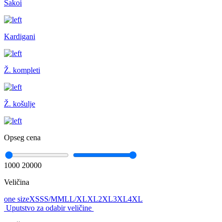
Sakoi
Kardigani
Ž. kompleti
Ž. košulje
Opseg cena
1000
20000
Veličina
one size
XS
S
S/M
M
L
L/XL
XL
2XL
3XL
4XL
Uputstvo za odabir veličine