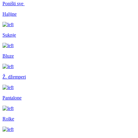
Poništi sve
Haljine
Suknje
Bluze
Ž. džemperi
Pantalone
Rolke