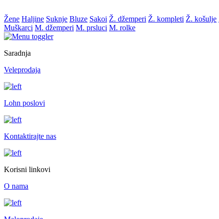
Žene
Haljine
Suknje
Bluze
Sakoi
Ž. džemperi
Ž. kompleti
Ž. košulje
Muškarci
M. džemperi
M. prsluci
M. rolke
Saradnja
Veleprodaja
Lohn poslovi
Kontaktirajte nas
Korisni linkovi
O nama