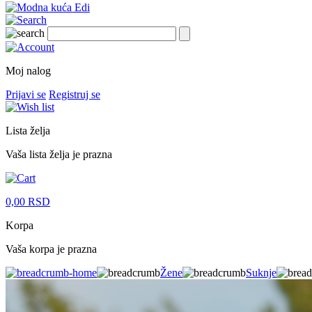
Moj nalog
Prijavi se
Registruj se
Lista želja
Vaša lista želja je prazna
0,00
RSD
Korpa
Vaša korpa je prazna
Žene
Suknje