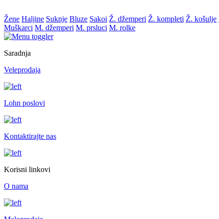
Žene
Haljine
Suknje
Bluze
Sakoi
Ž. džemperi
Ž. kompleti
Ž. košulje
Muškarci
M. džemperi
M. prsluci
M. rolke
Saradnja
Veleprodaja
Lohn poslovi
Kontaktirajte nas
Korisni linkovi
O nama