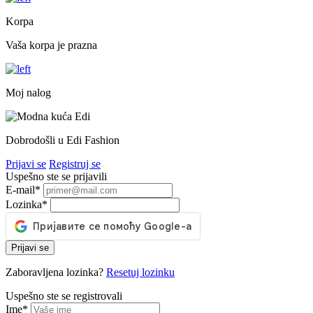
Korpa
Vaša korpa je prazna
Moj nalog
Dobrodošli u Edi Fashion
Prijavi se
Registruj se
Uspešno ste se prijavili
E-mail
*
Lozinka
*
Prijavi se
Zaboravljena lozinka?
Resetuj lozinku
Uspešno ste se registrovali
Ime
*