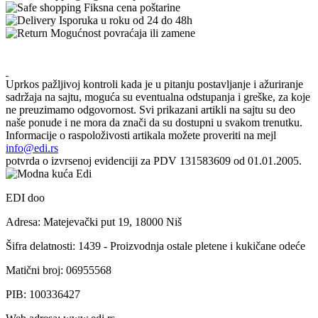
Fiksna cena poštarine
Isporuka u roku od 24 do 48h
Mogućnost povraćaja ili zamene
Uprkos pažljivoj kontroli kada je u pitanju postavljanje i ažuriranje
sadržaja na sajtu, moguća su eventualna odstupanja i greške, za koje
ne preuzimamo odgovornost. Svi prikazani artikli na sajtu su deo
naše ponude i ne mora da znači da su dostupni u svakom trenutku.
Informacije o raspoloživosti artikala možete proveriti na mejl
info@edi.rs
potvrda o izvrsenoj evidenciji za PDV 131583609 od 01.01.2005.
EDI doo
Adresa: Matejevački put 19, 18000 Niš
Šifra delatnosti: 1439 - Proizvodnja ostale pletene i kukičane odeće
Matični broj: 06955568
PIB: 100336427