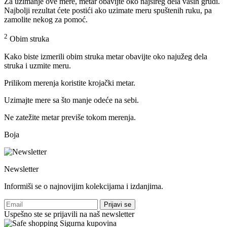
Za uzimanje ove mere, metar obavijte oko najšireg dela vaših grudi.
Najbolji rezultat ćete postići ako uzimate meru spuštenih ruku, pa
zamolite nekog za pomoć.
2
Obim struka
Kako biste izmerili obim struka metar obavijte oko najužeg dela
struka i uzmite meru.
Prilikom merenja koristite krojački metar.
Uzimajte mere sa što manje odeće na sebi.
Ne zatežite metar previše tokom merenja.
Boja
Newsletter
Informiši se o najnovijim kolekcijama i izdanjima.
Prijavi se
Uspešno ste se prijavili na naš newsletter
Sigurna kupovina