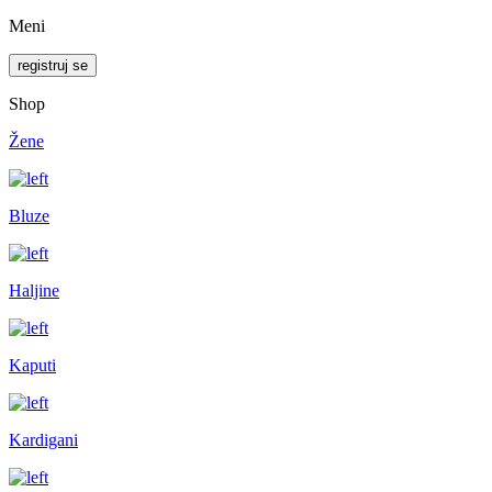
Meni
registruj se
Shop
Žene
Bluze
Haljine
Kaputi
Kardigani