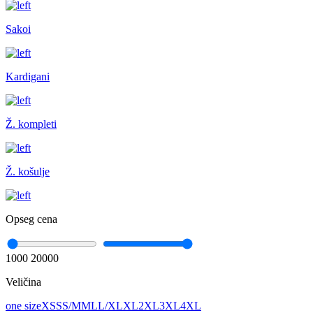
Sakoi
Kardigani
Ž. kompleti
Ž. košulje
Opseg cena
1000
20000
Veličina
one size
XS
S
S/M
M
L
L/XL
XL
2XL
3XL
4XL