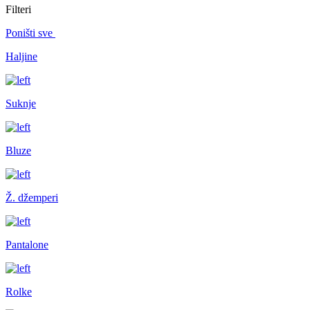
Filteri
Poništi sve
Haljine
Suknje
Bluze
Ž. džemperi
Pantalone
Rolke