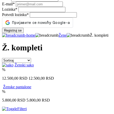
E-mail
*
Lozinka
*
Potvrdi lozinku
*
Registruj se
Žene
Ž. kompleti
Ž. kompleti
Ženski sako
%
12.500,00
RSD
12.500,00
RSD
Ženske pantalone
%
5.800,00
RSD
5.800,00
RSD
Filteri