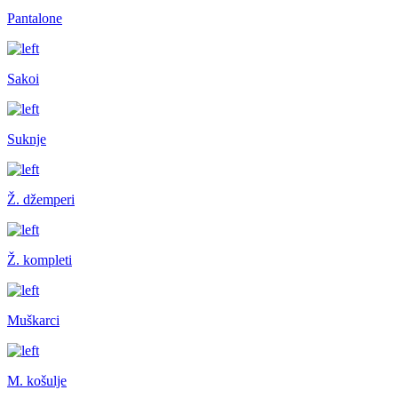
Pantalone
Sakoi
Suknje
Ž. džemperi
Ž. kompleti
Muškarci
M. košulje