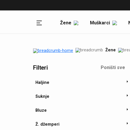
Politika privatnosti
Reklamacije
Žene
Muškarci
Uslovi kupovine
Zamena artikala i povraćaj
sredstava
Žene
Odustanak od kupovine
Isporuka proizvoda
Filteri
Poništi sve
Politika privatnosti
Haljine
Blog
Suknje
Blog
Bluze
Ž. džemperi