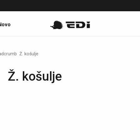
Novo
Ž. košulje
Ž. košulje