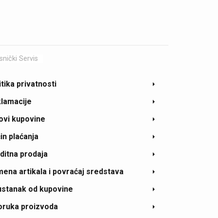
snički Servis
itika privatnosti
lamacije
ovi kupovine
in plaćanja
ditna prodaja
ena artikala i povraćaj sredstava
stanak od kupovine
oruka proizvoda