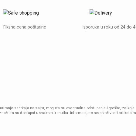
Fiksna cena poštarine
Isporuka u roku od 24 do 
i ažuriranje sadržaja na sajtu, moguća su eventualna odstupanja i greške, za koje
nači da su dostupni u svakom trenutku. Informacije o raspoloživosti artikala m