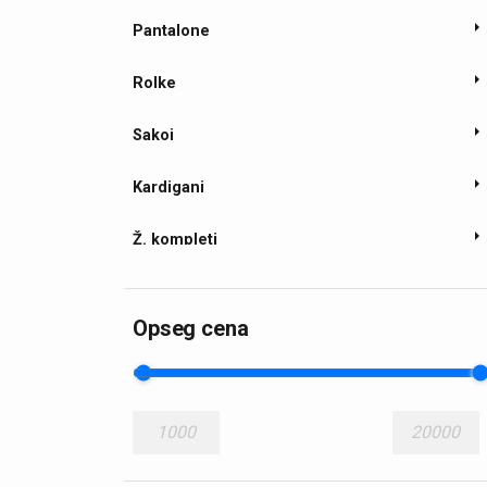
Pantalone
Rolke
Sakoi
Kardigani
Ž. kompleti
Ž. košulje
Opseg cena
1000
20000