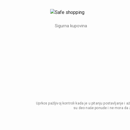
Sigurna kupovina
Uprkos pažljivoj kontroli kada je u pitanju postavljanje 
su deo naše ponude i ne mora da z