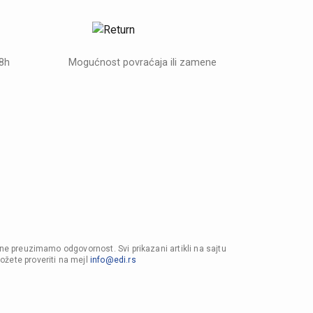
48h
Mogućnost povraćaja ili zamene
 ne preuzimamo odgovornost. Svi prikazani artikli na sajtu
ožete proveriti na mejl
info@edi.rs