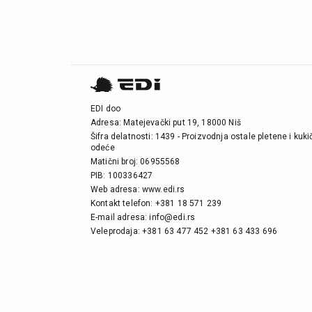
EDI doo
Adresa: Matejevački put 19, 18000 Niš
Šifra delatnosti: 1439 - Proizvodnja ostale pletene i kuk
odeće
Matični broj: 06955568
PIB: 100336427
Web adresa: www.edi.rs
Kontakt telefon: +381 18 571 239
E-mail adresa: info@edi.rs
Veleprodaja: +381 63 477 452 +381 63 433 696