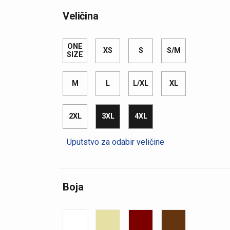
Veličina
ONE
XS
S
S/M
SIZE
M
L
L/XL
XL
2XL
3XL
4XL
Uputstvo za odabir veličine
Boja