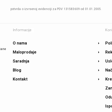
potvrda o izvrsenoj evidenciji za PDV 131583609 od 01.01.2005.
Informacije
Kori
O nama
Pol
ičane
Maloprodaje
Rek
Saradnja
Usl
Blog
Nač
Kontakt
Kre
Zam
Odu
Isp