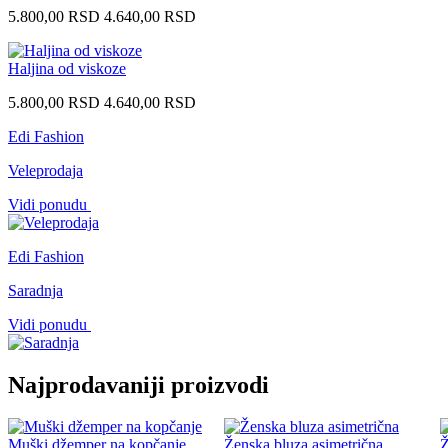
5.800,00
RSD
4.640,00
RSD
Haljina od viskoze
5.800,00
RSD
4.640,00
RSD
Edi Fashion
Veleprodaja
Vidi ponudu
Edi Fashion
Saradnja
Vidi ponudu
Najprodavaniji proizvodi
Muški džemper na kopčanje
Ženska bluza asimetrična
Ž