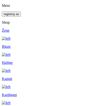
Meni
registruj se
Shop
Žene
Bluze
Haljine
Kaputi
Kardigani