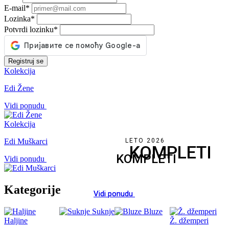
E-mail
*
Lozinka
*
Potvrdi lozinku
*
Registruj se
Kolekcija
Edi Žene
Vidi ponudu
Kolekcija
Edi Muškarci
LETO 2026
KOMPLETI
KOMPLETI
Vidi ponudu
Kategorije
Vidi ponudu
Suknje
Bluze
Haljine
Ž. džemperi
k