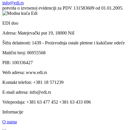
info@edi.rs
potvrda o izvrsenoj evidenciji za PDV 131583609 od 01.01.2005.
EDI doo
Adresa: Matejevački put 19, 18000 Niš
Šifra delatnosti: 1439 - Proizvodnja ostale pletene i kukičane odeće
Matični broj: 06955568
PIB: 100336427
Web adresa: www.edi.rs
Kontakt telefon: +381 18 571239
E-mail adresa: info@edi.rs
Veleprodaja: +381 63 477 452 +381 63 433 696
Informacije
O nama