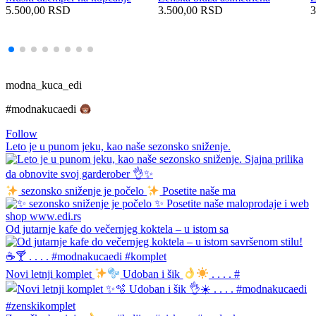
5.500,00
RSD
3.500,00
RSD
3
modna_kuca_edi
#modnakucaedi
Follow
Leto je u punom jeku, kao naše sezonsko sniženje.
sezonsko sniženje je počelo
Posetite naše ma
Od jutarnje kafe do večernjeg koktela – u istom sa
Novi letnji komplet
Udoban i šik
. . . . #