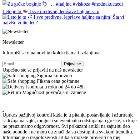
Leto je tu
I sve predivne, lepršave haljine sa n
Newsletter
Informiši se o najnovijim kolekcijama i izdanjima.
Prijavi se
Uspešno ste se prijavili na naš newsletter
Sigurna kupovina
Fiksna cena poštarine
Isporuka u roku od 24 do 48h
Mogućnost povraćaja ili zamene
Uprkos pažljivoj kontroli kada je u pitanju postavljanje i ažuriranje
sadržaja na sajtu, moguća su eventualna odstupanja i greške, za koje
ne preuzimamo odgovornost. Svi prikazani artikli na sajtu su deo
naše ponude i ne mora da znači da su dostupni u svakom trenutku.
Informacije o raspoloživosti artikala možete proveriti na mejl