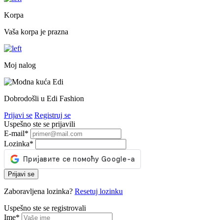
Korpa
Vaša korpa je prazna
Moj nalog
Dobrodošli u Edi Fashion
Prijavi se
Registruj se
Uspešno ste se prijavili
E-mail
*
Lozinka
*
Prijavi se
Zaboravljena lozinka?
Resetuj lozinku
Uspešno ste se registrovali
Ime
*