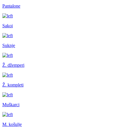
Pantalone
Sakoi
Suknje
Ž. džemperi
Ž. kompleti
Muškarci
M. košulje