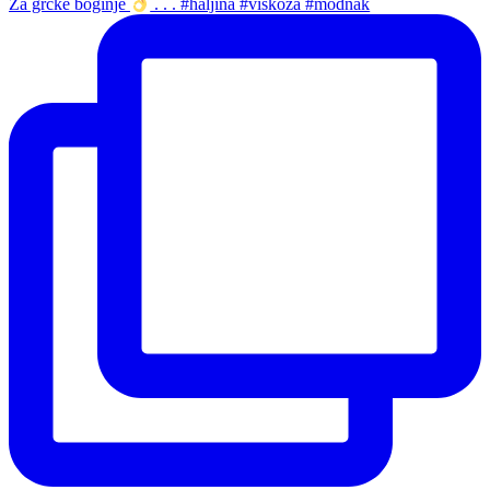
Za grčke boginje
. . . #haljina #viskoza #modnak