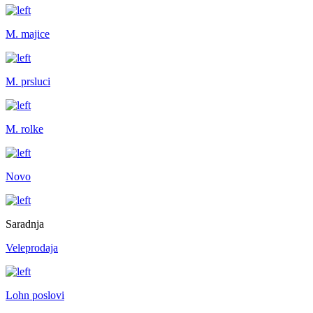
M. majice
M. prsluci
M. rolke
Novo
Saradnja
Veleprodaja
Lohn poslovi