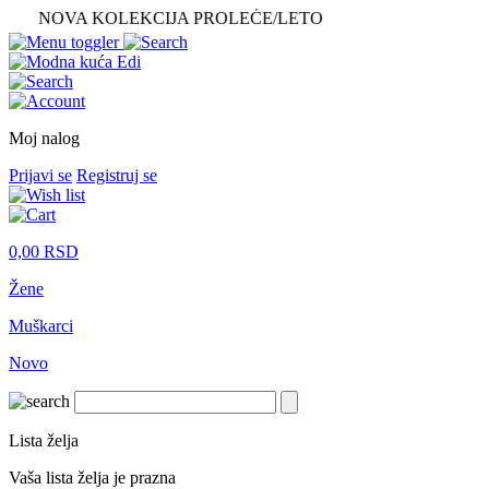
OVA KOLEKCIJA PROLEĆE/LETO
Moj nalog
Prijavi se
Registruj se
0,00
RSD
Žene
Muškarci
Novo
Lista želja
Vaša lista želja je prazna