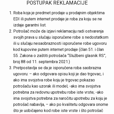
POSTUPAK REKLAMACIJE
Roba koja je predmet prodaje u prodajnim objektima
EDI ili putem internet prodaje je roba za koju se ne
izdaje garantni list.
Potrošač može da izjavi reklamaciju radi ostvarenja
svojih prava u slučaju isporučene robe s nedostatkom
ili u slučaju nesaobraznosti isporučene robe ugovoru
kod kupovine putem internet prodaje (član 51. i član
55. Zakona o zaštiti potrošača “Službeni glasnik RS”,
broj 88 od 11. septembra 2021.)
Pretpostavlja se da je isporučena roba saobrazna
ugovoru: – ako odgovara opisu koji je dao trgovac, i
ako ima svojstva robe koju je trgovac pokazao
potrošaču kao uzorak ili model; -ako ima svojstva
potrebna za redovnu upotrebu robe iste vrste; -ako
ima svojstva potrebna za naročitu upotrebu za koju je
potrošač nabavlja, – ako po kvalitetu odgovara onome
što je uobičajeno kod robe iste vrste i što potrošač