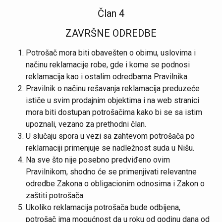
Član 4
ZAVRŠNE ODREDBE
Potrošač mora biti obavešten o obimu, uslovima i
načinu reklamacije robe, gde i kome se podnosi
reklamacija kao i ostalim odredbama Pravilnika.
Pravilnik o načinu rešavanja reklamacija preduzeće
ističe u svim prodajnim objektima i na web stranici
mora biti dostupan potrošačima kako bi se sa istim
upoznali, vezano za prethodni član.
U slučaju spora u vezi sa zahtevom potrošača po
reklamaciji primenjuje se nadležnost suda u Nišu.
Na sve što nije posebno predviđeno ovim
Pravilnikom, shodno će se primenjivati relevantne
odredbe Zakona o obligacionim odnosima i Zakon o
zaštiti potrošača.
Ukoliko reklamacija potrošača bude odbijena,
potrošač ima mogućnost da u roku od godinu dana od