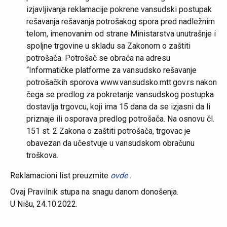
izjavljivanja reklamacije pokrene vansudski postupak
rešavanja rešavanja potrošakog spora pred nadležnim
telom, imenovanim od strane Ministarstva unutrašnje i
spoljne trgovine u skladu sa Zakonom o zaštiti
potrošača. Potrošač se obraća na adresu
“Informatičke platforme za vansudsko rešavanje
potrošačkih sporova www.vansudsko.mtt.gov.rs nakon
čega se predlog za pokretanje vansudskog postupka
dostavlja trgovcu, koji ima 15 dana da se izjasni da li
priznaje ili osporava predlog potrošača. Na osnovu čl.
151 st. 2 Zakona o zaštiti potrošača, trgovac je
obavezan da učestvuje u vansudskom obračunu
troškova.
Reklamacioni list preuzmite
ovde
.
Ovaj Pravilnik stupa na snagu danom donošenja.
U Nišu, 24.10.2022.