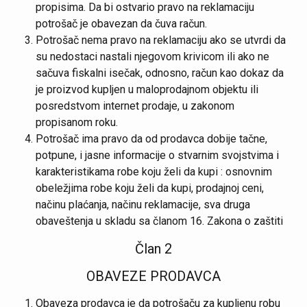
propisima. Da bi ostvario pravo na reklamaciju
potrošač je obavezan da čuva račun.
Potrošač nema pravo na reklamaciju ako se utvrdi da
su nedostaci nastali njegovom krivicom ili ako ne
sačuva fiskalni isečak, odnosno, račun kao dokaz da
je proizvod kupljen u maloprodajnom objektu ili
posredstvom internet prodaje, u zakonom
propisanom roku.
Potrošač ima pravo da od prodavca dobije tačne,
potpune, i jasne informacije o stvarnim svojstvima i
karakteristikama robe koju želi da kupi : osnovnim
obeležjima robe koju želi da kupi, prodajnoj ceni,
načinu plaćanja, načinu reklamacije, sva druga
obaveštenja u skladu sa članom 16. Zakona o zaštiti
Član 2
OBAVEZE PRODAVCA
Obaveza prodavca je da potrošaču za kupljenu robu