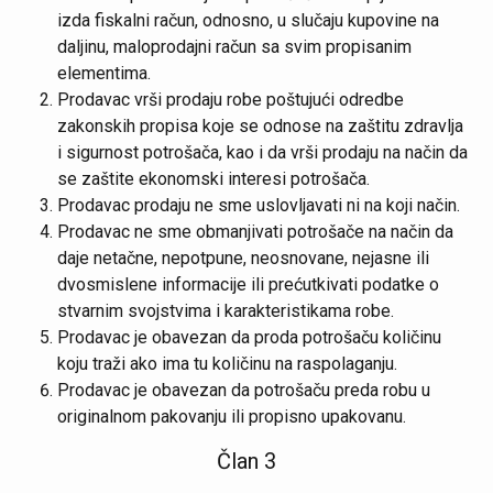
izda fiskalni račun, odnosno, u slučaju kupovine na
daljinu, maloprodajni račun sa svim propisanim
elementima.
Prodavac vrši prodaju robe poštujući odredbe
zakonskih propisa koje se odnose na zaštitu zdravlja
i sigurnost potrošača, kao i da vrši prodaju na način da
se zaštite ekonomski interesi potrošača.
Prodavac prodaju ne sme uslovljavati ni na koji način.
Prodavac ne sme obmanjivati potrošače na način da
daje netačne, nepotpune, neosnovane, nejasne ili
dvosmislene informacije ili prećutkivati podatke o
stvarnim svojstvima i karakteristikama robe.
Prodavac je obavezan da proda potrošaču količinu
koju traži ako ima tu količinu na raspolaganju.
Prodavac je obavezan da potrošaču preda robu u
originalnom pakovanju ili propisno upakovanu.
Član 3