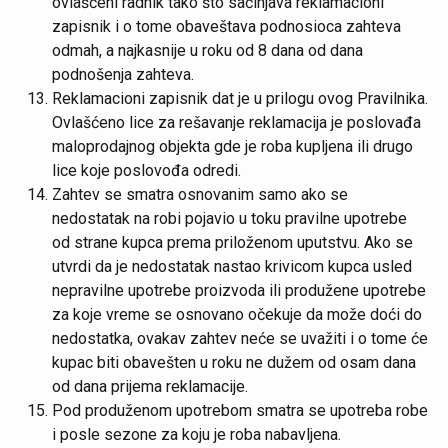
ovlašćeni radnik tako što sačinjava reklamacioni
zapisnik i o tome obaveštava podnosioca zahteva
odmah, a najkasnije u roku od 8 dana od dana
podnošenja zahteva.
Reklamacioni zapisnik dat je u prilogu ovog Pravilnika.
Ovlašćeno lice za rešavanje reklamacija je poslovađa
maloprodajnog objekta gde je roba kupljena ili drugo
lice koje poslovođa odredi.
Zahtev se smatra osnovanim samo ako se
nedostatak na robi pojavio u toku pravilne upotrebe
od strane kupca prema priloženom uputstvu. Ako se
utvrdi da je nedostatak nastao krivicom kupca usled
nepravilne upotrebe proizvoda ili produžene upotrebe
za koje vreme se osnovano očekuje da može doći do
nedostatka, ovakav zahtev neće se uvažiti i o tome će
kupac biti obavešten u roku ne dužem od osam dana
od dana prijema reklamacije.
Pod produženom upotrebom smatra se upotreba robe
i posle sezone za koju je roba nabavljena.