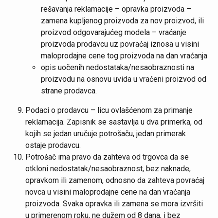
rešavanja reklamacije – opravka proizvoda –
zamena kupljenog proizvoda za nov proizvod, ili
proizvod odgovarajućeg modela – vraćanje
proizvoda prodavcu uz povraćaj iznosa u visini
maloprodajne cene tog proizvoda na dan vraćanja
opis uočenih nedostataka/nesaobraznosti na
proizvodu na osnovu uvida u vraćeni proizvod od
strane prodavca.
Podaci o prodavcu – licu ovlašćenom za primanje
reklamacija. Zapisnik se sastavlja u dva primerka, od
kojih se jedan uručuje potrošaču, jedan primerak
ostaje prodavcu.
Potrošač ima pravo da zahteva od trgovca da se
otkloni nedostatak/nesaobraznost, bez naknade,
opravkom ili zamenom, odnosno da zahteva povraćaj
novca u visini maloprodajne cene na dan vraćanja
proizvoda. Svaka opravka ili zamena se mora izvršiti
u primerenom roku, ne dužem od 8 dana, i bez