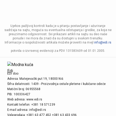
Uprkos pažljivoj kontroli kada je u pitanju postavljanje i ažuriranje
sadržaja na sajtu, moguća su eventualna odstupanja i greške, za koje ne
preuzimamo odgovornost. Svi prikazani artikli na sajtu su deo naše
ponude i ne mora da znači da su dostupni u svakom trenutku.
Informacije o raspoloživosti artikala možete proveriti na mejl
info@edi.rs
potvrda o izvrsenoj evidenciji za PDV 131583609 od 01.01.2005.
EDI doo
Adresa: Matejevački put 19, 18000 Niš
Šifra delatnosti: 1439 - Proizvodnja ostale pletene i kukičane odeće
Matični broj: 06955568
PIB: 100336427
Web adresa: www.edi.rs
Kontakt telefon: +381 18 571239
E-mail adresa: info@edi.rs
Veleprodaja: +381 63 477 452 +381 63 433 696