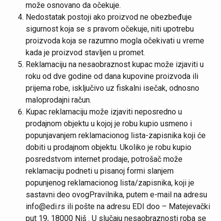
može osnovano da očekuje.
Nedostatak postoji ako proizvod ne obezbeđuje
sigurnost koja se s pravom očekuje, niti upotrebu
proizvoda koja se razumno mogla očekivati u vreme
kada je proizvod stavljen u promet.
Reklamaciju na nesaobraznost kupac može izjaviti u
roku od dve godine od dana kupovine proizvoda ili
prijema robe, isključivo uz fiskalni isečak, odnosno
maloprodajni račun.
Kupac reklamaciju može izjaviti neposredno u
prodajnom objektu u kojoj je robu kupio usmeno i
popunjavanjem reklamacionog lista-zapisnika koji će
dobiti u prodajnom objektu. Ukoliko je robu kupio
posredstvom internet prodaje, potrošač može
reklamaciju podneti u pisanoj formi slanjem
popunjenog reklamacionog lista/zapisnika, koji je
sastavni deo ovogPravilnika, putem e-mail na adresu
info@edi.rs ili pošte na adresu EDI doo – Matejevački
put 19, 18000 Niš . U slučaju nesaobraznosti roba se