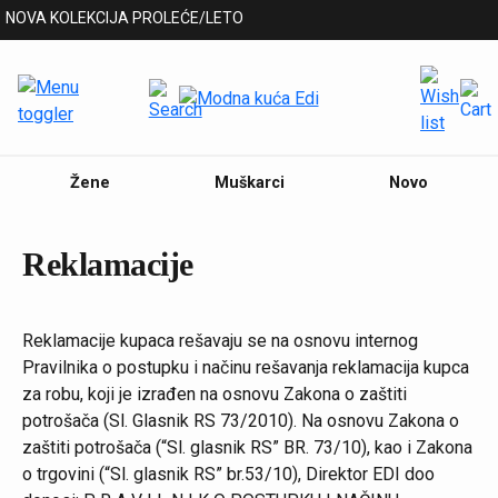
A KOLEKCIJA PROLEĆE/LETO
Žene
Muškarci
Novo
Reklamacije
Reklamacije kupaca rešavaju se na osnovu internog
Pravilnika o postupku i načinu rešavanja reklamacija kupca
za robu, koji je izrađen na osnovu Zakona o zaštiti
potrošača (Sl. Glasnik RS 73/2010). Na osnovu Zakona o
zaštiti potrošača (“Sl. glasnik RS” BR. 73/10), kao i Zakona
o trgovini (“Sl. glasnik RS” br.53/10), Direktor EDI doo