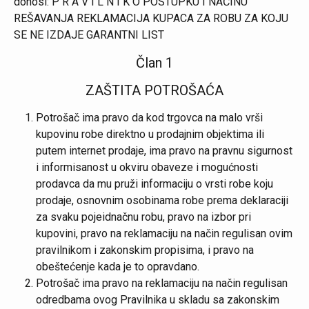
donosi: P R A V I L N I K O POSTUPKU I NAČINU
REŠAVANJA REKLAMACIJA KUPACA ZA ROBU ZA KOJU
SE NE IZDAJE GARANTNI LIST
Član 1
ZAŠTITA POTROŠAĆA
Potrošač ima pravo da kod trgovca na malo vrši
kupovinu robe direktno u prodajnim objektima ili
putem internet prodaje, ima pravo na pravnu sigurnost
i informisanost u okviru obaveze i mogućnosti
prodavca da mu pruži informaciju o vrsti robe koju
prodaje, osnovnim osobinama robe prema deklaraciji
za svaku pojeidnačnu robu, pravo na izbor pri
kupovini, pravo na reklamaciju na način regulisan ovim
pravilnikom i zakonskim propisima, i pravo na
obeštećenje kada je to opravdano.
Potrošač ima pravo na reklamaciju na način regulisan
odredbama ovog Pravilnika u skladu sa zakonskim