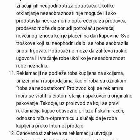
značajnijih neugodnosti za potrošača. Ukoliko
otklanjanje nesaobraznosti nije moguće ili ako
predstavlja nesrazmerno opterećenje za prodavca,
prodavac može da ponudi potrošaču povraćaj
novčanog iznosa koji je plaćen na dan kupovine. Sve
troškove koji su neophodni da bi se roba saobrazila
snosi trgovac. Potrošač ne može da zahteva raskid
ugovora ili vraćanje robe ukoliko je nesaobraznost
robe neznatna.
Reklamaciji ne podleže roba kupljena na akcijama,
sniženjima i rasprodajama, kao ni roba sa oznakom
‘’roba sa nedostatkom’’ Proizvod koji se reklamira
mora se vratiti u čistom stanju i spakovan u originalno
pakovanje. Takodje, uz proizvod za koji se pravi
reklamacija kupac obavezno prilaže fiskalni račun,
odnosno račun-otpremnicu u slučaju da je roba
kupljena preko Internet prodaje.
Osnovanost zahteva za reklamaciju utvrdjuje