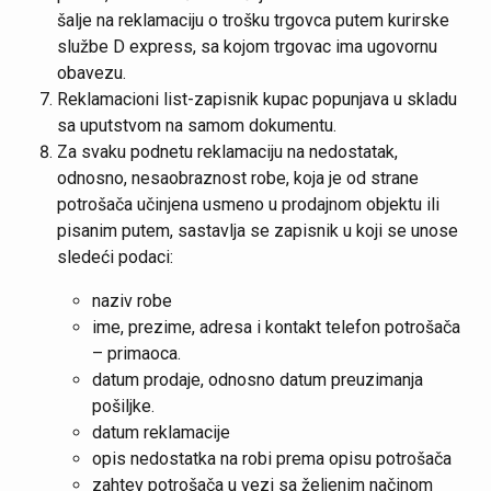
šalje na reklamaciju o trošku trgovca putem kurirske
službe D express, sa kojom trgovac ima ugovornu
obavezu.
Reklamacioni list-zapisnik kupac popunjava u skladu
sa uputstvom na samom dokumentu.
Za svaku podnetu reklamaciju na nedostatak,
odnosno, nesaobraznost robe, koja je od strane
potrošača učinjena usmeno u prodajnom objektu ili
pisanim putem, sastavlja se zapisnik u koji se unose
sledeći podaci:
naziv robe
ime, prezime, adresa i kontakt telefon potrošača
– primaoca.
datum prodaje, odnosno datum preuzimanja
pošiljke.
datum reklamacije
opis nedostatka na robi prema opisu potrošača
zahtev potrošača u vezi sa željenim načinom