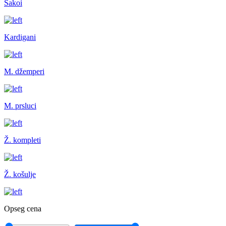
Sakoi
Kardigani
M. džemperi
M. prsluci
Ž. kompleti
Ž. košulje
Opseg cena