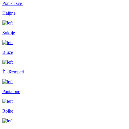
Poništi sve
Haljine
Suknje
Bluze
Ž. džemperi
Pantalone
Rolke