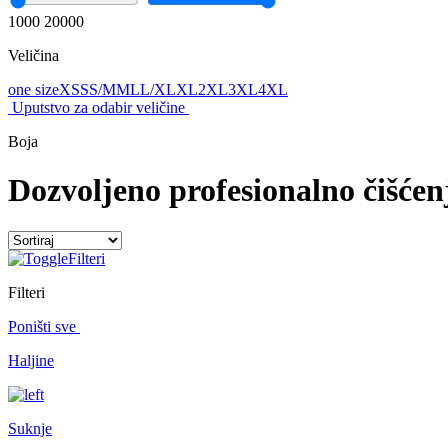
1000
20000
Veličina
one size
XS
S
S/M
M
L
L/XL
XL
2XL
3XL
4XL
Uputstvo za odabir veličine
Boja
Dozvoljeno profesionalno čišćen
Filteri
Filteri
Poništi sve
Haljine
Suknje