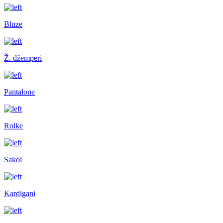
Bluze
Ž. džemperi
Pantalone
Rolke
Sakoi
Kardigani