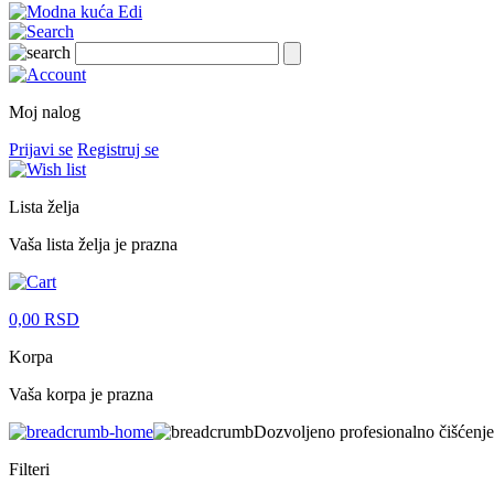
Moj nalog
Prijavi se
Registruj se
Lista želja
Vaša lista želja je prazna
0,00
RSD
Korpa
Vaša korpa je prazna
Dozvoljeno profesionalno čišćenje
Filteri