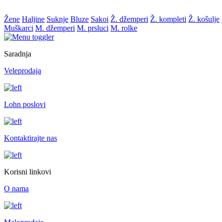
Žene
Haljine
Suknje
Bluze
Sakoi
Ž. džemperi
Ž. kompleti
Ž. košulje
Muškarci
M. džemperi
M. prsluci
M. rolke
Saradnja
Veleprodaja
Lohn poslovi
Kontaktirajte nas
Korisni linkovi
O nama